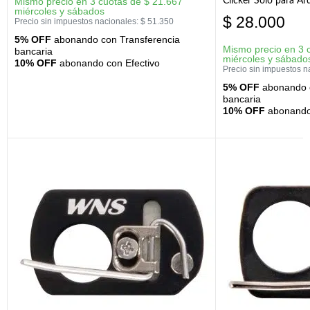
Clicker Solo para A
Mismo precio en 3 cuotas de
$
21.667
miércoles y sábados
$
28.000
Precio sin impuestos nacionales:
$
51.350
5% OFF
abonando con Transferencia
Mismo precio en 3 
bancaria
miércoles y sábado
10% OFF
abonando con Efectivo
Precio sin impuestos n
5% OFF
abonando c
bancaria
10% OFF
abonando 