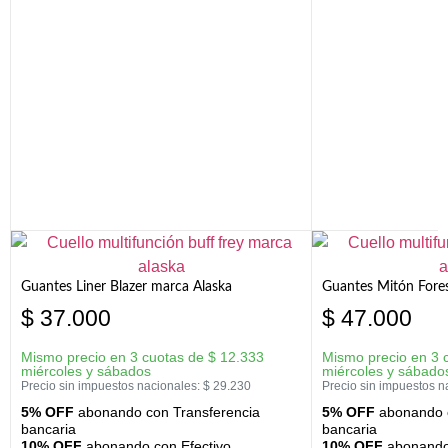
Guantes Liner Blazer marca Alaska
Guantes Mitón Fores
$
37.000
$
47.000
Mismo precio en 3 cuotas de
$
12.333
Mismo precio en 3 
miércoles y sábados
miércoles y sábado
Precio sin impuestos nacionales:
$
29.230
Precio sin impuestos n
5% OFF
abonando con Transferencia
5% OFF
abonando c
bancaria
bancaria
10% OFF
abonando con Efectivo
10% OFF
abonando 