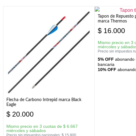
Tapon de Repuesto p
marca Thermos
$
16.000
Mismo precio en 3 
miércoles y sábado
Precio sin impuestos n
5% OFF
abonando c
bancaria
10% OFF
abonando 
Flecha de Carbono Intrepid marca Black
Eagle
$
20.000
Mismo precio en 3 cuotas de
$
6.667
miércoles y sábados
Precio sin impuestos nacionales:
$
15.800