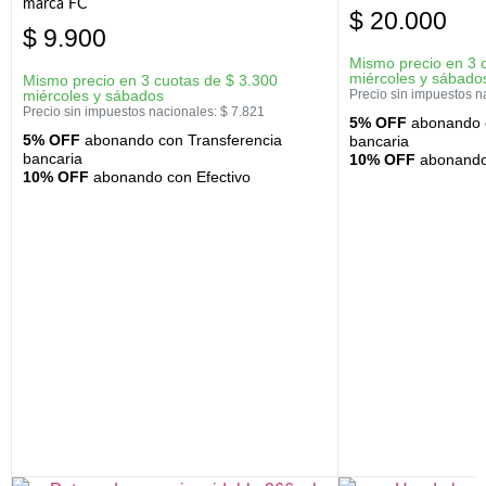
marca FC
$
20.000
$
9.900
Mismo precio en 3 
miércoles y sábado
Mismo precio en 3 cuotas de
$
3.300
miércoles y sábados
Precio sin impuestos n
Precio sin impuestos nacionales:
$
7.821
5% OFF
abonando c
5% OFF
abonando con Transferencia
bancaria
bancaria
10% OFF
abonando 
10% OFF
abonando con Efectivo