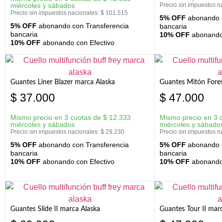
miércoles y sábados
Precio sin impuestos n
Precio sin impuestos nacionales:
$
101.515
5% OFF
abonando c
5% OFF
abonando con Transferencia
bancaria
bancaria
10% OFF
abonando 
10% OFF
abonando con Efectivo
Guantes Liner Blazer marca Alaska
Guantes Mitón Fores
$
37.000
$
47.000
Mismo precio en 3 cuotas de
$
12.333
Mismo precio en 3 
miércoles y sábados
miércoles y sábado
Precio sin impuestos nacionales:
$
29.230
Precio sin impuestos n
5% OFF
abonando con Transferencia
5% OFF
abonando c
bancaria
bancaria
10% OFF
abonando con Efectivo
10% OFF
abonando 
Guantes Slide II marca Alaska
Guantes Tour II mar