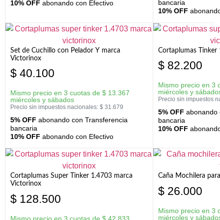
bancaria
10% OFF
abonando con Efectivo
10% OFF
abonando 
Set de Cuchillo con Pelador Y marca
Cortaplumas Tinker 
Victorinox
$
82.200
$
40.100
Mismo precio en 3 
miércoles y sábado
Mismo precio en 3 cuotas de
$
13.367
miércoles y sábados
Precio sin impuestos n
Precio sin impuestos nacionales:
$
31.679
5% OFF
abonando c
5% OFF
abonando con Transferencia
bancaria
bancaria
10% OFF
abonando 
10% OFF
abonando con Efectivo
Cortaplumas Super Tinker 1.4703 marca
Caña Mochilera para
Victorinox
$
26.000
$
128.500
Mismo precio en 3 
miércoles y sábado
Mismo precio en 3 cuotas de
$
42.833