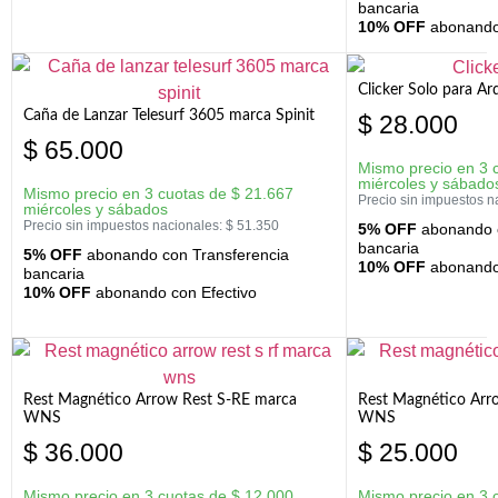
bancaria
10% OFF
abonando 
Clicker Solo para A
Caña de Lanzar Telesurf 3605 marca Spinit
$
28.000
$
65.000
Mismo precio en 3 
miércoles y sábado
Mismo precio en 3 cuotas de
$
21.667
Precio sin impuestos n
miércoles y sábados
Precio sin impuestos nacionales:
$
51.350
5% OFF
abonando c
bancaria
5% OFF
abonando con Transferencia
10% OFF
abonando 
bancaria
10% OFF
abonando con Efectivo
Rest Magnético Arrow Rest S-RE marca
Rest Magnético Arr
WNS
WNS
$
36.000
$
25.000
Mismo precio en 3 cuotas de
$
12.000
Mismo precio en 3 