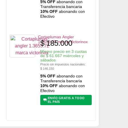
5% OFF
abonando con
Transferencia bancaria
10% OFF
abonando con
Efectivo
Cortaplumas Angler
$
185.000
1.3653.72 marca Victorinox
Mismo precio en 3 cuotas
de
$
61.667
miércoles y
sábados
Precio sin impuestos nacionales:
$
146.150
5% OFF
abonando con
Transferencia bancaria
10% OFF
abonando con
Efectivo
ENVÍO GRATIS A TODO
EL PAÍS