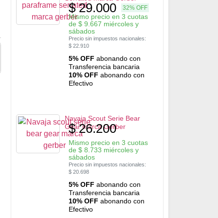
$
29.000
32% OFF
Mismo precio en 3 cuotas
de
$
9.667
miércoles y
sábados
Precio sin impuestos nacionales:
$
22.910
5% OFF
abonando con
Transferencia bancaria
10% OFF
abonando con
Efectivo
Navaja Scout Serie Bear
$
26.200
Gear marca Gerber
Mismo precio en 3 cuotas
de
$
8.733
miércoles y
sábados
Precio sin impuestos nacionales:
$
20.698
5% OFF
abonando con
Transferencia bancaria
10% OFF
abonando con
Efectivo