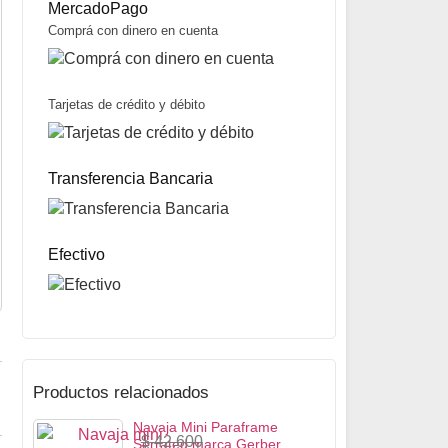
MercadoPago
Comprá con dinero en cuenta
Tarjetas de crédito y débito
Navaja Comando 350 marca Trento
$
31.600
$
22.000
Transferencia Bancaria
30% OFF
Mismo precio en 3 cuotas de
$
7.333
miércoles y sábados
Precio sin impuestos nacionales:
$
17.380
5% OFF
abonando con Transferencia bancaria
10% OFF
Efectivo
abonando con Efectivo
Productos relacionados
Navaja Mini Paraframe
$
42.600
Serrated marca Gerber