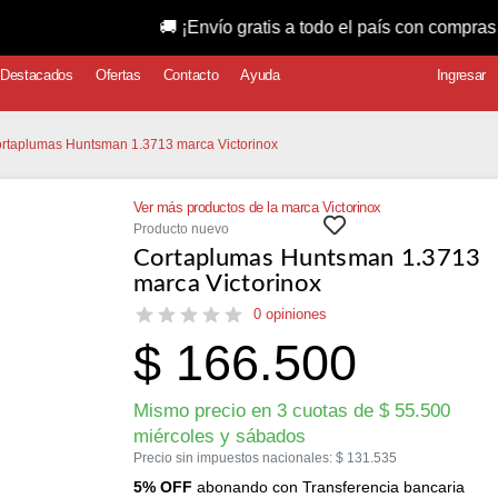
🚚 ¡Envío gratis a todo el país con compras superiores
Destacados
Ofertas
Contacto
Ayuda
Ingresar
ortaplumas Huntsman 1.3713 marca Victorinox
Ver más productos de la marca Victorinox
Producto nuevo
Cortaplumas Huntsman 1.3713
marca Victorinox
0 opiniones
$
166.500
Mismo precio en 3 cuotas de
$
55.500
miércoles y sábados
Precio sin impuestos nacionales:
$
131.535
5% OFF
abonando con Transferencia bancaria