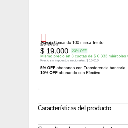
Navaja Comando 100 marca Trento
$
24.700
$
19.000
23% OFF
Mismo precio en 3 cuotas de
$
6.333
miércoles 
Precio sin impuestos nacionales:
$
15.010
5% OFF
abonando con Transferencia bancaria
10% OFF
abonando con Efectivo
Características del producto