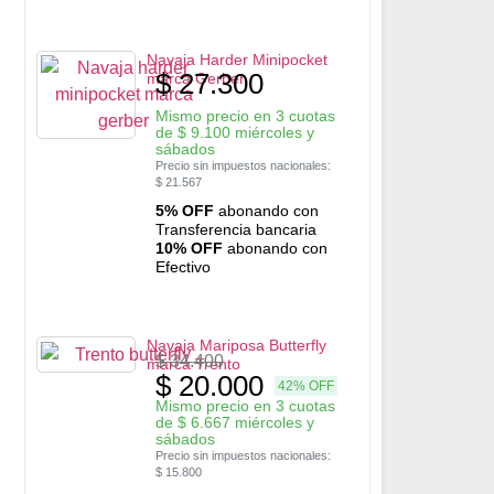
Navaja Harder Minipocket
$
27.300
marca Gerber
Mismo precio en 3 cuotas
de
$
9.100
miércoles y
sábados
Precio sin impuestos nacionales:
$
21.567
5% OFF
abonando con
Transferencia bancaria
10% OFF
abonando con
Efectivo
Navaja Mariposa Butterfly
$
34.400
marca Trento
$
20.000
42% OFF
Mismo precio en 3 cuotas
de
$
6.667
miércoles y
sábados
Precio sin impuestos nacionales:
$
15.800