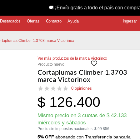
🚚 ¡Envío gratis a todo el país con compras superiore
Destacados
Ofertas
Contacto
Ayuda
Ingresar
ortaplumas Climber 1.3703 marca Victorinox
Ver más productos de la marca Victorinox
Producto nuevo
Cortaplumas Climber 1.3703
marca Victorinox
0 opiniones
$
126.400
Mismo precio en 3 cuotas de
$
42.133
miércoles y sábados
Precio sin impuestos nacionales:
$
99.856
5% OFF
abonando con Transferencia bancaria