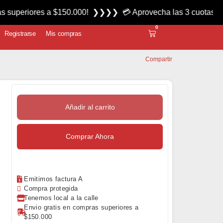
s a $150.000! ❯❯❯❯ 💳 Aprovecha las 3 cuotas sin interés m
0
Registrarse
Mis compras
Compartir
Añadir al carrito
Comprar Ahora
Emitimos factura A
Compra protegida
Tenemos local a la calle
Envio gratis en compras superiores a
$150.000