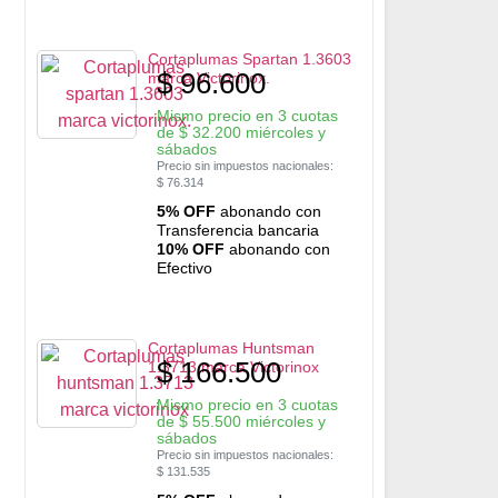
Cortaplumas Spartan 1.3603
$
96.600
marca Victorinox.
Mismo precio en 3 cuotas
de
$
32.200
miércoles y
sábados
Precio sin impuestos nacionales:
$
76.314
5% OFF
abonando con
Transferencia bancaria
10% OFF
abonando con
Efectivo
Cortaplumas Huntsman
$
166.500
1.3713 marca Victorinox
Mismo precio en 3 cuotas
de
$
55.500
miércoles y
sábados
Precio sin impuestos nacionales:
$
131.535