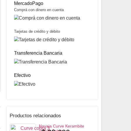
MercadoPago
Comprá con dinero en cuenta
Tarjetas de crédito y débito
Cortaplumas Angler 1.3653.72 marca Victorinox
$
185.000
Transferencia Bancaria
Mismo precio en 3 cuotas de
$
61.667
miércoles y sábados
Precio sin impuestos nacionales:
$
146.150
5% OFF
abonando con Transferencia bancaria
10% OFF
abonando con Efectivo
Efectivo
ENVÍO GRATIS A TODO EL PAÍS
Productos relacionados
Navaja Curve Kerambite
marca Cobra