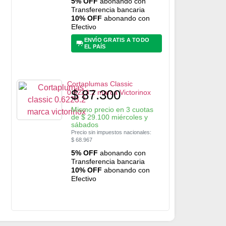
5% OFF
abonando con
Transferencia bancaria
10% OFF
abonando con
Efectivo
ENVÍO GRATIS A TODO
EL PAÍS
Cortaplumas Classic
$
87.300
0.6223.2 marca Victorinox
Mismo precio en 3 cuotas
de
$
29.100
miércoles y
sábados
Precio sin impuestos nacionales:
$
68.967
5% OFF
abonando con
Transferencia bancaria
10% OFF
abonando con
Efectivo