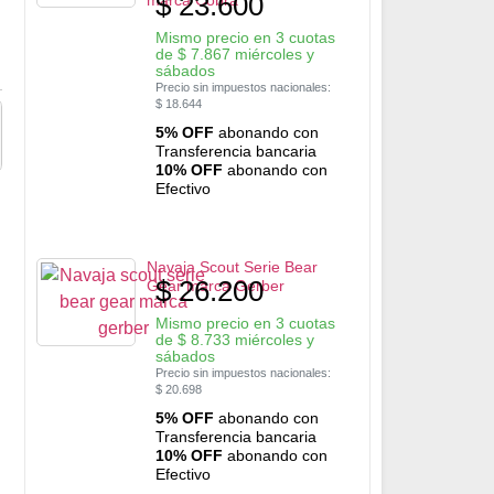
$
23.600
Mismo precio en 3 cuotas
de
$
7.867
miércoles y
sábados
Precio sin impuestos nacionales:
$
18.644
5% OFF
abonando con
Transferencia bancaria
10% OFF
abonando con
Efectivo
Navaja Scout Serie Bear
$
26.200
Gear marca Gerber
Mismo precio en 3 cuotas
de
$
8.733
miércoles y
sábados
Precio sin impuestos nacionales:
$
20.698
5% OFF
abonando con
Transferencia bancaria
10% OFF
abonando con
Efectivo