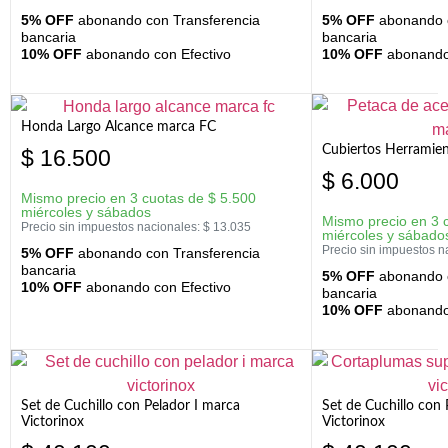
5% OFF
abonando con Transferencia
5% OFF
abonando c
bancaria
bancaria
10% OFF
abonando con Efectivo
10% OFF
abonando 
Honda Largo Alcance marca FC
Cubiertos Herramien
$
16.500
$
6.000
Mismo precio en 3 cuotas de
$
5.500
miércoles y sábados
Mismo precio en 3 
Precio sin impuestos nacionales:
$
13.035
miércoles y sábado
Precio sin impuestos n
5% OFF
abonando con Transferencia
bancaria
5% OFF
abonando c
10% OFF
abonando con Efectivo
bancaria
10% OFF
abonando 
Set de Cuchillo con Pelador I marca
Set de Cuchillo con
Victorinox
Victorinox