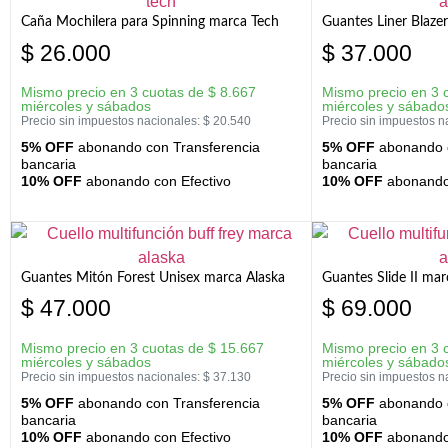
Caña Mochilera para Spinning marca Tech
Guantes Liner Blaze
$
26.000
$
37.000
Mismo precio en 3 cuotas de
$
8.667
Mismo precio en 3 
miércoles y sábados
miércoles y sábado
Precio sin impuestos nacionales:
$
20.540
Precio sin impuestos n
5% OFF
abonando con Transferencia
5% OFF
abonando c
bancaria
bancaria
10% OFF
abonando con Efectivo
10% OFF
abonando 
Guantes Mitón Forest Unisex marca Alaska
Guantes Slide II mar
$
47.000
$
69.000
Mismo precio en 3 cuotas de
$
15.667
Mismo precio en 3 
miércoles y sábados
miércoles y sábado
Precio sin impuestos nacionales:
$
37.130
Precio sin impuestos n
5% OFF
abonando con Transferencia
5% OFF
abonando c
bancaria
bancaria
10% OFF
abonando con Efectivo
10% OFF
abonando 