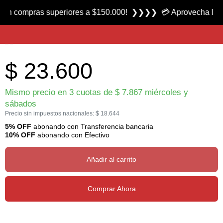
Producto nuevo
ompras superiores a $150.000! ❯❯❯❯ 💳 Aprovecha las 3 cuota
Navaja Curve Kerambite marca Cobra
$
23.600
Mismo precio en 3 cuotas de
$
7.867
miércoles y
sábados
Precio sin impuestos nacionales:
$
18.644
5% OFF
abonando con Transferencia bancaria
10% OFF
abonando con Efectivo
Añadir al carrito
Comprar Ahora