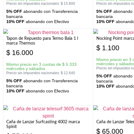
Precio sin impuestos nacionales:
$
15.800
Precio sin impuestos n
5% OFF
abonando con Transferencia
5% OFF
abonando c
bancaria
bancaria
10% OFF
abonando con Efectivo
10% OFF
abonando 
Tapon de Repuesto para Termo Bala 1 l
Nocking Point marc
marca Thermos
$
1.100
$
16.000
Mismo precio en 3 
miércoles y sábado
Mismo precio en 3 cuotas de
$
5.333
miércoles y sábados
Precio sin impuestos n
Precio sin impuestos nacionales:
$
12.640
5% OFF
abonando c
5% OFF
abonando con Transferencia
bancaria
bancaria
10% OFF
abonando 
10% OFF
abonando con Efectivo
Caña de Lanzar Surfcasting 4002 marca
Caña de Lanzar Tele
Spinit
$
65.000