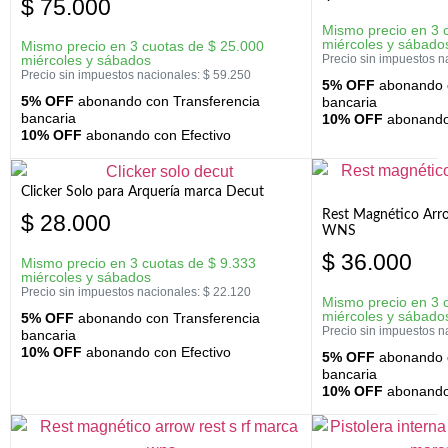
$
75.000
Mismo precio en 3 
miércoles y sábado
Mismo precio en 3 cuotas de
$
25.000
miércoles y sábados
Precio sin impuestos n
Precio sin impuestos nacionales:
$
59.250
5% OFF
abonando c
5% OFF
abonando con Transferencia
bancaria
bancaria
10% OFF
abonando 
10% OFF
abonando con Efectivo
Clicker Solo para Arquería marca Decut
Rest Magnético Arr
$
28.000
WNS
$
36.000
Mismo precio en 3 cuotas de
$
9.333
miércoles y sábados
Precio sin impuestos nacionales:
$
22.120
Mismo precio en 3 
miércoles y sábado
5% OFF
abonando con Transferencia
Precio sin impuestos n
bancaria
10% OFF
abonando con Efectivo
5% OFF
abonando c
bancaria
10% OFF
abonando 