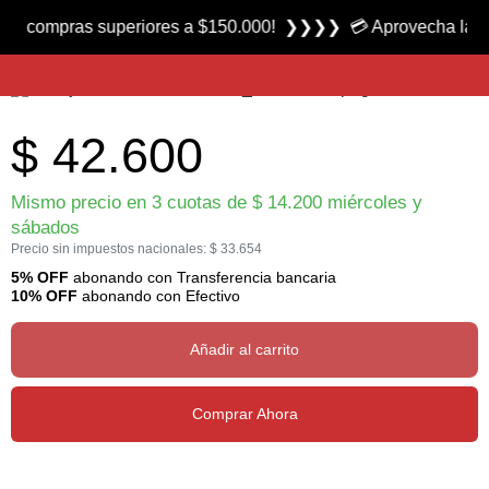
Producto nuevo
mpras superiores a $150.000! ❯❯❯❯ 💳 Aprovecha las 3 cuota
Navaja Multifunción Curve – Grey marca Gerber
$
42.600
Mismo precio en 3 cuotas de
$
14.200
miércoles y
sábados
Precio sin impuestos nacionales:
$
33.654
5% OFF
abonando con Transferencia bancaria
10% OFF
abonando con Efectivo
Añadir al carrito
Comprar Ahora