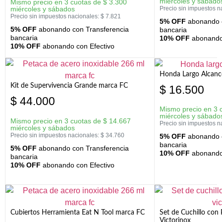
miércoles y sábado
Mismo precio en 3 cuotas de
$
3.300
miércoles y sábados
Precio sin impuestos n
Precio sin impuestos nacionales:
$
7.821
5% OFF
abonando c
5% OFF
abonando con Transferencia
bancaria
bancaria
10% OFF
abonando 
10% OFF
abonando con Efectivo
Honda Largo Alcanc
Kit de Supervivencia Grande marca FC
$
16.500
$
44.000
Mismo precio en 3 
miércoles y sábado
Mismo precio en 3 cuotas de
$
14.667
Precio sin impuestos n
miércoles y sábados
Precio sin impuestos nacionales:
$
34.760
5% OFF
abonando c
bancaria
5% OFF
abonando con Transferencia
10% OFF
abonando 
bancaria
10% OFF
abonando con Efectivo
Cubiertos Herramienta Eat N Tool marca FC
Set de Cuchillo con 
Victorinox