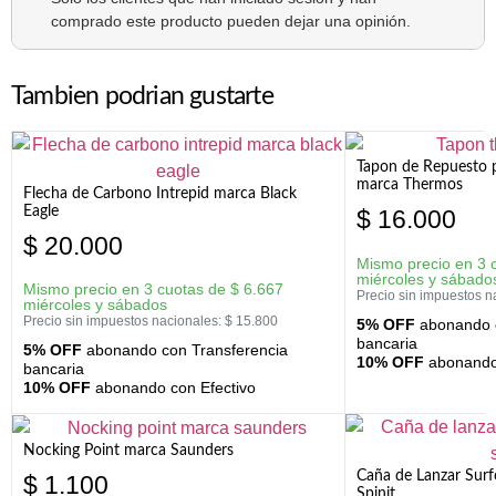
comprado este producto pueden dejar una opinión.
Tambien podrian gustarte
Tapon de Repuesto p
marca Thermos
Flecha de Carbono Intrepid marca Black
Eagle
$
16.000
$
20.000
Mismo precio en 3 
miércoles y sábado
Mismo precio en 3 cuotas de
$
6.667
Precio sin impuestos n
miércoles y sábados
Precio sin impuestos nacionales:
$
15.800
5% OFF
abonando c
bancaria
5% OFF
abonando con Transferencia
10% OFF
abonando 
bancaria
10% OFF
abonando con Efectivo
Nocking Point marca Saunders
Caña de Lanzar Sur
$
1.100
Spinit