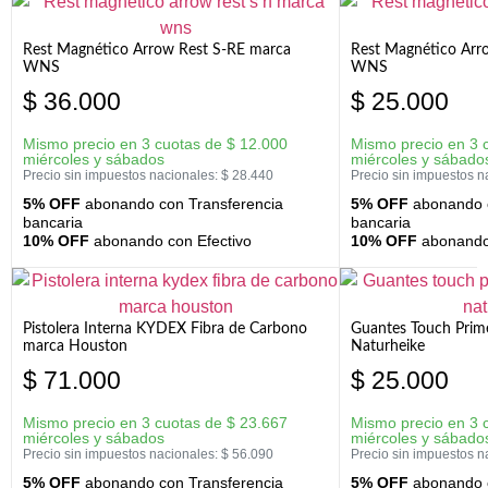
Rest Magnético Arrow Rest S-RE marca
Rest Magnético Arr
WNS
WNS
$
36.000
$
25.000
Mismo precio en 3 cuotas de
$
12.000
Mismo precio en 3 
miércoles y sábados
miércoles y sábado
Precio sin impuestos nacionales:
$
28.440
Precio sin impuestos n
5% OFF
abonando con Transferencia
5% OFF
abonando c
bancaria
bancaria
10% OFF
abonando con Efectivo
10% OFF
abonando 
Pistolera Interna KYDEX Fibra de Carbono
Guantes Touch Prim
marca Houston
Naturheike
$
71.000
$
25.000
Mismo precio en 3 cuotas de
$
23.667
Mismo precio en 3 
miércoles y sábados
miércoles y sábado
Precio sin impuestos nacionales:
$
56.090
Precio sin impuestos n
5% OFF
abonando con Transferencia
5% OFF
abonando c