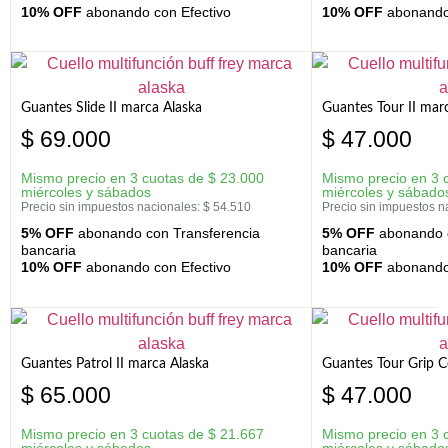
10% OFF
abonando con Efectivo
10% OFF
abonando 
Guantes Slide II marca Alaska
Guantes Tour II mar
$
69.000
$
47.000
Mismo precio en 3 cuotas de
$
23.000
Mismo precio en 3 
miércoles y sábados
miércoles y sábado
Precio sin impuestos nacionales:
$
54.510
Precio sin impuestos n
5% OFF
abonando con Transferencia
5% OFF
abonando c
bancaria
bancaria
10% OFF
abonando con Efectivo
10% OFF
abonando 
Guantes Patrol II marca Alaska
Guantes Tour Grip C
$
65.000
$
47.000
Mismo precio en 3 cuotas de
$
21.667
Mismo precio en 3 