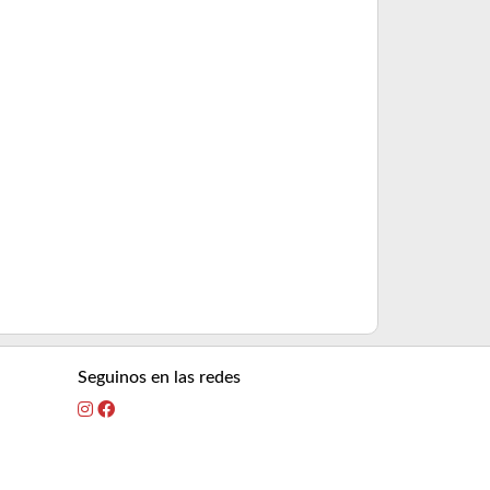
Cuello de Gall
Consultar pre
Seguinos en las redes