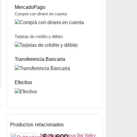
MercadoPago
Comprá con dinero en cuenta
Tarjetas de crédito y débito
Anzuelo para Atar Moscas serie R73NP-BR9671 marca Mustad
$
8.000
Transferencia Bancaria
Mismo precio en 3 cuotas de
$
2.667
miércoles y sábados
Precio sin impuestos nacionales:
$
6.320
5% OFF
abonando con Transferencia bancaria
10% OFF
abonando con Efectivo
Efectivo
Productos relacionados
$
2.600
Rubberlegs marca Big Valley