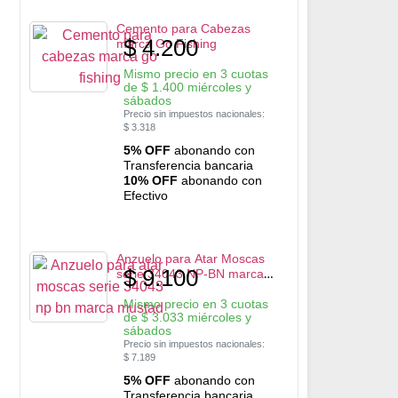
Cemento para Cabezas
$
4.200
marca Go Fishing
Mismo precio en 3 cuotas
de
$
1.400
miércoles y
sábados
Precio sin impuestos nacionales:
$
3.318
5% OFF
abonando con
Transferencia bancaria
10% OFF
abonando con
Efectivo
Anzuelo para Atar Moscas
$
9.100
serie 34043 NP-BN marca
Mustad
Mismo precio en 3 cuotas
de
$
3.033
miércoles y
sábados
Precio sin impuestos nacionales:
$
7.189
5% OFF
abonando con
Transferencia bancaria