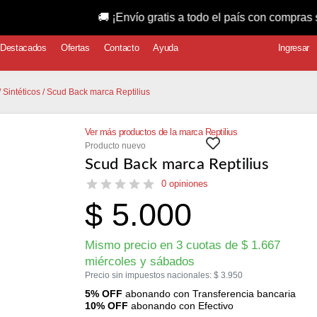
🚚 ¡Envío gratis a todo el país con compras superiore
Destacados
Ofertas
Contacto
Ayuda
Ingresar
/
Sintéticos
/ Scud Back marca Reptilius
Ver más productos de la marca Reptilius
Producto nuevo
Scud Back marca Reptilius
0 opiniones
$
5.000
Mismo precio en 3 cuotas de
$
1.667
miércoles y sábados
Precio sin impuestos nacionales:
$
3.950
5% OFF
abonando con Transferencia bancaria
10% OFF
abonando con Efectivo