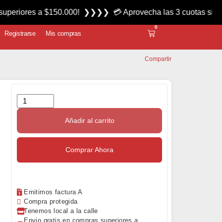
s a $150.000! ❯❯❯❯ 💳 Aprovecha las 3 cuotas sin interés mi
0
Registrarse
Mis compras
Compartir
Añadir al carrito
Comprar Ahora
Emitimos factura A
Compra protegida
Tenemos local a la calle
Envio gratis en compras superiores a