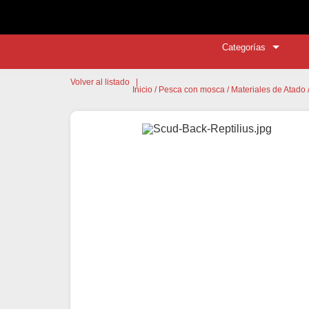
Categorías
Volver al listado
|
Inicio
/
Pesca con mosca
/
Materiales de Atado