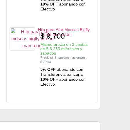
10% OFF
abonando con
Efectivo
Hilo para Atar Moscas Bigfly
$
9.700
Thread marca Uni
Mismo precio en 3 cuotas
de
$
3.233
miércoles y
sábados
Precio sin impuestos nacionales:
$
7.663
5% OFF
abonando con
Transferencia bancaria
10% OFF
abonando con
Efectivo