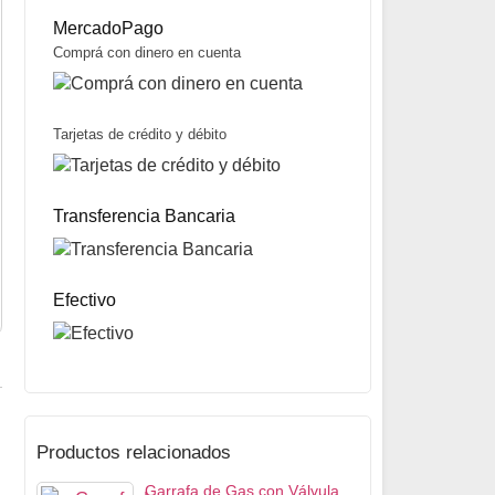
MercadoPago
Comprá con dinero en cuenta
Tarjetas de crédito y débito
Gel Refrigerante Rígido Chico marca Valmax
$
1.100
Transferencia Bancaria
Mismo precio en 3 cuotas de
$
367
miércoles y sábados
Precio sin impuestos nacionales:
$
869
5% OFF
abonando con Transferencia bancaria
10% OFF
abonando con Efectivo
Efectivo
Productos relacionados
Garrafa de Gas con Válvula