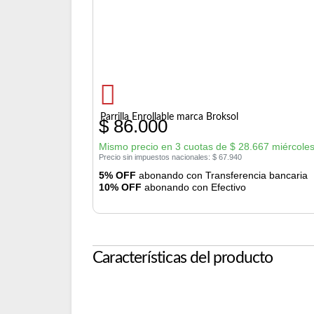
Parrilla Enrollable marca Broksol
$
86.000
Mismo precio en 3 cuotas de
$
28.667
miércoles
Precio sin impuestos nacionales:
$
67.940
5% OFF
abonando con Transferencia bancaria
10% OFF
abonando con Efectivo
Características del producto