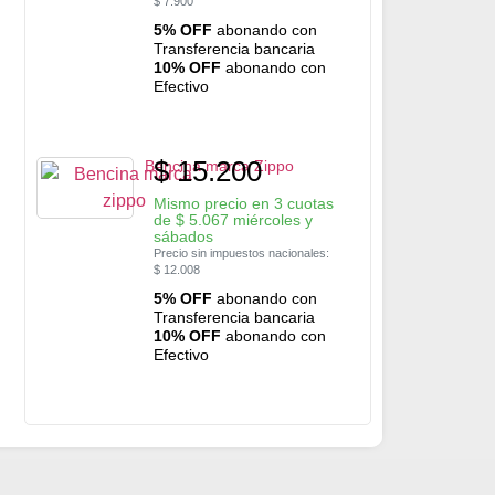
$
7.900
5% OFF
abonando con
Transferencia bancaria
10% OFF
abonando con
Efectivo
$
15.200
Bencina marca Zippo
Mismo precio en 3 cuotas
de
$
5.067
miércoles y
sábados
Precio sin impuestos nacionales:
$
12.008
5% OFF
abonando con
Transferencia bancaria
10% OFF
abonando con
Efectivo