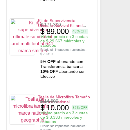
Kit de Supervivencia
$
171.300
Ultimate Survival Kit and
$
89.000
Multi-Tool 50541 marca
48% OFF
Smith´s
Mismo precio en 3 cuotas
de
$
29.667
miércoles y
sábados
Precio sin impuestos nacionales:
$
70.310
5% OFF
abonando con
Transferencia bancaria
10% OFF
abonando con
Efectivo
Toalla de Microfibra Tamaño
$
14.600
S marca National
$
10.000
Geographic
32% OFF
Mismo precio en 3 cuotas
de
$
3.333
miércoles y
sábados
Precio sin impuestos nacionales: