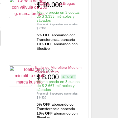
$
10.000
de 230 g. marca Brogas
Mismo precio en 3 cuotas
de
$
3.333
miércoles y
sábados
Precio sin impuestos nacionales:
$
7.900
5% OFF
abonando con
Transferencia bancaria
10% OFF
abonando con
Efectivo
Toalla de Microfibra Medium
$
15.100
marca Kushiro
$
8.000
47% OFF
Mismo precio en 3 cuotas
de
$
2.667
miércoles y
sábados
Precio sin impuestos nacionales:
$
6.320
5% OFF
abonando con
Transferencia bancaria
10% OFF
abonando con
Efectivo