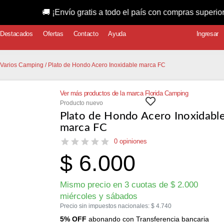
 ¡Envío gratis a todo el país con compras superiores a $15
Destacados
Ofertas
Contacto
Ayuda
Ingresar
 Varios Camping
/ Plato de Hondo Acero Inoxidable marca FC
Ver más productos de la marca Florida Camping
Producto nuevo
Plato de Hondo Acero Inoxidabl
marca FC
0 opiniones
$
6.000
Mismo precio en 3 cuotas de
$
2.000
miércoles y sábados
Precio sin impuestos nacionales:
$
4.740
5% OFF
abonando con Transferencia bancaria