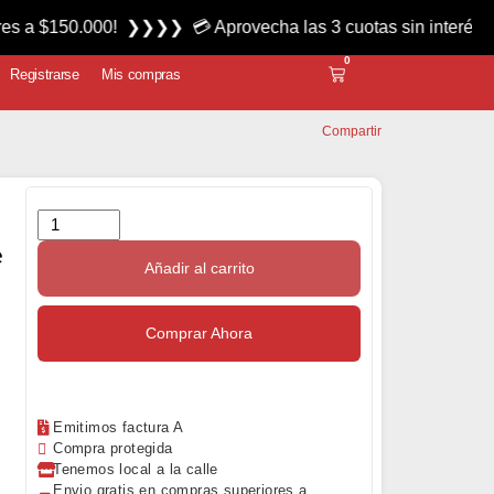
0.000! ❯❯❯❯ 💳 Aprovecha las 3 cuotas sin interés miércoles
0
Registrarse
Mis compras
Compartir
e
Añadir al carrito
Comprar Ahora
Emitimos factura A
Compra protegida
Tenemos local a la calle
Envio gratis en compras superiores a