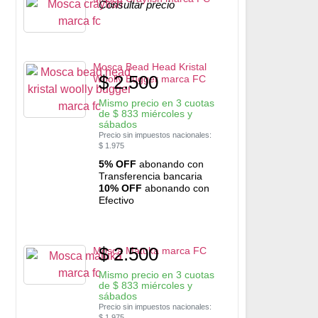
Consultar precio
Mosca Bead Head Kristal
$
2.500
Woolly Bugger marca FC
Mismo precio en 3 cuotas
de
$
833
miércoles y
sábados
Precio sin impuestos nacionales:
$
1.975
5% OFF
abonando con
Transferencia bancaria
10% OFF
abonando con
Efectivo
$
2.500
Mosca Matuka marca FC
Mismo precio en 3 cuotas
de
$
833
miércoles y
sábados
Precio sin impuestos nacionales:
$
1.975