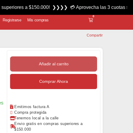
iores a $150.000! ❯❯❯❯ 💳 Aprovecha las 3 cuotas sin interé
0
Registrarse
Mis compras
Compartir
Añadir al carrito
Comprar Ahora
es
Emitimos factura A
Compra protegida
Tenemos local a la calle
Envio gratis en compras superiores a
$150.000