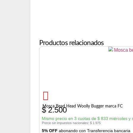
Productos relacionados
Mosca Bead Head Woolly Bugger marca FC
$
2.500
Mismo precio en 3 cuotas de
$
833
miércoles y
Precio sin impuestos nacionales:
$
1.975
5% OFF
abonando con Transferencia bancaria