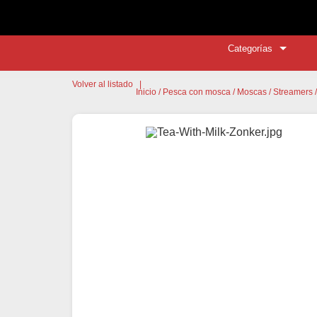
Categorías
Volver al listado
|
Inicio
/
Pesca con mosca
/
Moscas
/
Streamers