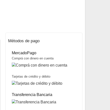
Métodos de pago
MercadoPago
Comprá con dinero en cuenta
Tarjetas de crédito y débito
Moscas Streamers Bucktail Varios Modelos marca FC
$
2.500
Transferencia Bancaria
Mismo precio en 3 cuotas de
$
833
miércoles y sábados
Precio sin impuestos nacionales:
$
1.975
5% OFF
abonando con Transferencia bancaria