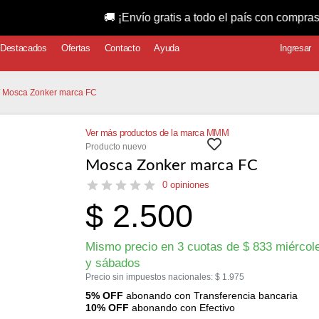
🚚 ¡Envío gratis a todo el país con compras super
Destacados
Ofertas
Contacto
Ayuda
Ingresar
/ Mosca Zonker marca FC
Ver más productos de la marca MMM
Producto nuevo
Mosca Zonker marca FC
0 opiniones
$
2.500
Mismo precio en 3 cuotas de
$
833
miércol
y sábados
Precio sin impuestos nacionales:
$
1.975
5% OFF
abonando con Transferencia bancaria
10% OFF
abonando con Efectivo