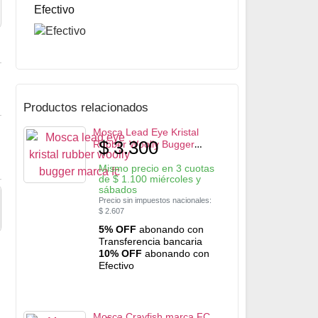
10% OFF
abonando con Efectivo
Efectivo
Productos relacionados
Mosca Lead Eye Kristal
$
3.300
Rubber Woolly Bugger
marca FC
Mismo precio en 3 cuotas
de
$
1.100
miércoles y
sábados
Precio sin impuestos nacionales:
$
2.607
5% OFF
abonando con
Transferencia bancaria
10% OFF
abonando con
Efectivo
Mosca Crayfish marca FC