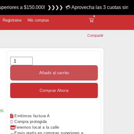
 $150.000! ❯❯❯❯ 💳 Aprovecha las 3 cuotas sin interés miér
0
Registrarse
Mis compras
Compartir
Añadir al carrito
Comprar Ahora
es
Emitimos factura A
Compra protegida
Tenemos local a la calle
Envio gratis en compras superiores a