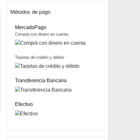
Métodos de pago
MercadoPago
Comprá con dinero en cuenta
Tarjetas de crédito y débito
Mosca Woolly Bugger marca FC
$
2.500
Transferencia Bancaria
Mismo precio en 3 cuotas de
$
833
miércoles y sábados
Precio sin impuestos nacionales:
$
1.975
5% OFF
abonando con Transferencia bancaria
10% OFF
abonando con Efectivo
Efectivo