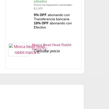
sábados
Precio sin impuestos nacionales:
$
1.975
5% OFF
abonando con
Transferencia bancaria
10% OFF
abonando con
Efectivo
Mosca Bead Head Rabbit
marca FC
Consultar precio