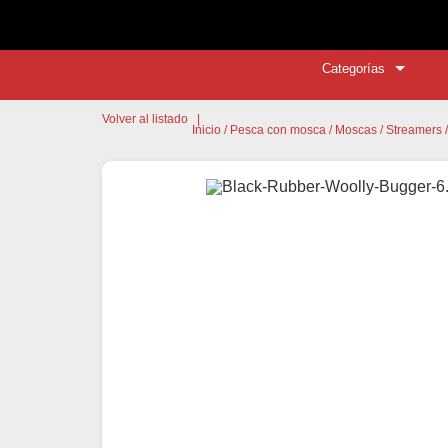
Categorías
Volver al listado
|
Inicio
/
Pesca con mosca
/
Moscas
/
Streamers