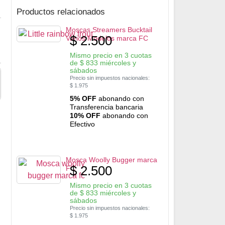
Productos relacionados
Moscas Streamers Bucktail
$
2.500
Varios Modelos marca FC
Mismo precio en 3 cuotas
de
$
833
miércoles y
sábados
Precio sin impuestos nacionales:
$
1.975
5% OFF
abonando con
Transferencia bancaria
10% OFF
abonando con
Efectivo
Mosca Woolly Bugger marca
$
2.500
FC
Mismo precio en 3 cuotas
de
$
833
miércoles y
sábados
Precio sin impuestos nacionales:
$
1.975