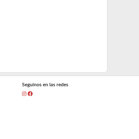
Mosca Crayfis
Consultar pre
Seguinos en las redes