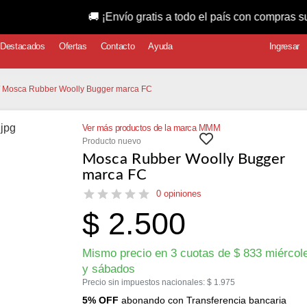
🚚 ¡Envío gratis a todo el país con compras superiores a
Destacados
Ofertas
Contacto
Ayuda
Ingresar
/ Mosca Rubber Woolly Bugger marca FC
Ver más productos de la marca MMM
Producto nuevo
Mosca Rubber Woolly Bugger
marca FC
0 opiniones
$
2.500
Mismo precio en 3 cuotas de
$
833
miércol
y sábados
Precio sin impuestos nacionales:
$
1.975
5% OFF
abonando con Transferencia bancaria