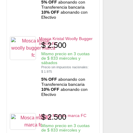
5% OFF
abonando con
Transferencia bancaria
10% OFF
abonando con
Efectivo
Mosca Kristal Woolly Bugger
$
2.500
marca FC
Mismo precio en 3 cuotas
de
$
833
miércoles y
sábados
Precio sin impuestos nacionales:
$
1.975
5% OFF
abonando con
Transferencia bancaria
10% OFF
abonando con
Efectivo
$
2.500
Mosca Matuka marca FC
Mismo precio en 3 cuotas
de
$
833
miércoles y