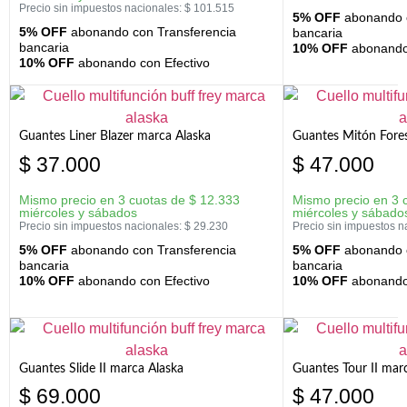
Precio sin impuestos nacionales:
$
101.515
5% OFF
abonando c
5% OFF
abonando con Transferencia
bancaria
bancaria
10% OFF
abonando 
10% OFF
abonando con Efectivo
Guantes Liner Blazer marca Alaska
Guantes Mitón Fores
$
37.000
$
47.000
Mismo precio en 3 cuotas de
$
12.333
Mismo precio en 3 
miércoles y sábados
miércoles y sábado
Precio sin impuestos nacionales:
$
29.230
Precio sin impuestos n
5% OFF
abonando con Transferencia
5% OFF
abonando c
bancaria
bancaria
10% OFF
abonando con Efectivo
10% OFF
abonando 
Guantes Slide II marca Alaska
Guantes Tour II mar
$
69.000
$
47.000