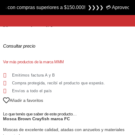
Producto nuevo
 con compras superiores a $150.000! ❯❯❯❯ 💳 Aprovecha las 3
Mosca Brown Crayfish marca FC
Consultar precio
Ver más productos de la marca MMM
Emitimos factura A y B
Compra protegida, recibí el producto que esperás.
Envíos a todo el país
Añadir a favoritos
Lo que tenés que saber de este producto…
Mosca Brown Crayfish marca FC
Moscas de excelente calidad, atadas con anzuelos y materiales