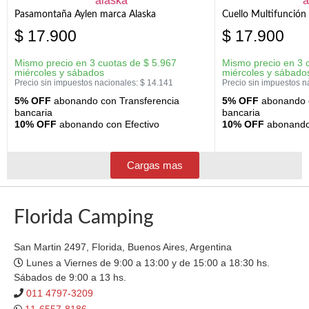
Pasamontaña Aylen marca Alaska
Cuello Multifunción
$
17.900
$
17.900
Mismo precio en 3 cuotas de
$
5.967
Mismo precio en 3 
miércoles y sábados
miércoles y sábado
Precio sin impuestos nacionales:
$
14.141
Precio sin impuestos n
5% OFF
abonando con Transferencia
5% OFF
abonando c
bancaria
bancaria
10% OFF
abonando con Efectivo
10% OFF
abonando 
Cargas mas
Florida Camping
San Martin 2497, Florida, Buenos Aires, Argentina
Lunes a Viernes de 9:00 a 13:00 y de 15:00 a 18:30 hs.
Sábados de 9:00 a 13 hs.
011 4797-3209
11-6557-8186