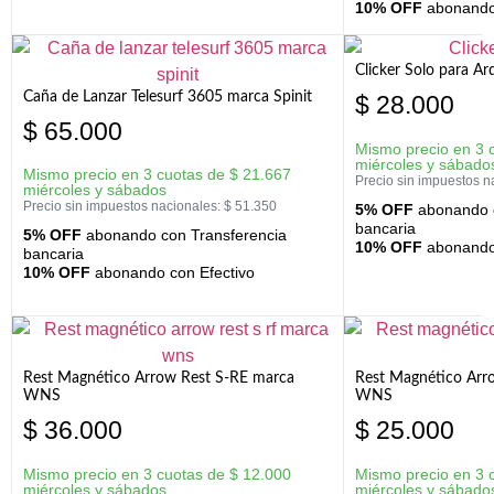
10% OFF
abonando 
Clicker Solo para A
Caña de Lanzar Telesurf 3605 marca Spinit
$
28.000
$
65.000
Mismo precio en 3 
miércoles y sábado
Mismo precio en 3 cuotas de
$
21.667
Precio sin impuestos n
miércoles y sábados
Precio sin impuestos nacionales:
$
51.350
5% OFF
abonando c
bancaria
5% OFF
abonando con Transferencia
10% OFF
abonando 
bancaria
10% OFF
abonando con Efectivo
Rest Magnético Arrow Rest S-RE marca
Rest Magnético Arr
WNS
WNS
$
36.000
$
25.000
Mismo precio en 3 cuotas de
$
12.000
Mismo precio en 3 
miércoles y sábados
miércoles y sábado