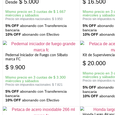
$
5.000
$
16.500
Desde
Mismo precio en 3 cuotas de
$
1.667
Mismo precio en 3 
miércoles y sábados
miércoles y sábado
Precio sin impuestos nacionales:
$
3.950
Precio sin impuestos n
5% OFF
abonando con Transferencia
5% OFF
abonando c
bancaria
bancaria
10% OFF
abonando con Efectivo
10% OFF
abonando 
Pedernal Iniciador de Fuego con Silbato
Kit de Supervivenc
marca FC
$
20.000
$
9.900
Mismo precio en 3 
miércoles y sábado
Mismo precio en 3 cuotas de
$
3.300
miércoles y sábados
Precio sin impuestos n
Precio sin impuestos nacionales:
$
7.821
5% OFF
abonando c
5% OFF
abonando con Transferencia
bancaria
bancaria
10% OFF
abonando 
10% OFF
abonando con Efectivo
Honda Largo Alcanc