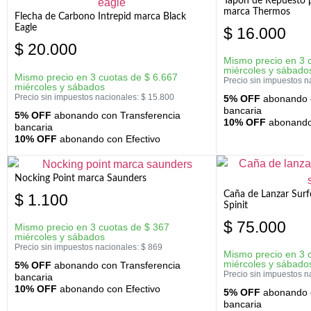
Tapon de Repuesto p
marca Thermos
Flecha de Carbono Intrepid marca Black
Eagle
$
16.000
$
20.000
Mismo precio en 3 
miércoles y sábado
Mismo precio en 3 cuotas de
$
6.667
Precio sin impuestos n
miércoles y sábados
Precio sin impuestos nacionales:
$
15.800
5% OFF
abonando c
bancaria
5% OFF
abonando con Transferencia
10% OFF
abonando 
bancaria
10% OFF
abonando con Efectivo
Nocking Point marca Saunders
Caña de Lanzar Sur
$
1.100
Spinit
$
75.000
Mismo precio en 3 cuotas de
$
367
miércoles y sábados
Precio sin impuestos nacionales:
$
869
Mismo precio en 3 
miércoles y sábado
5% OFF
abonando con Transferencia
Precio sin impuestos n
bancaria
10% OFF
abonando con Efectivo
5% OFF
abonando c
bancaria