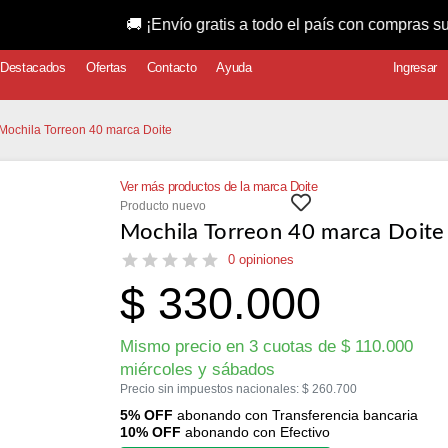
🚚 ¡Envío gratis a todo el país con compras superiores a
Destacados
Ofertas
Contacto
Ayuda
Ingresar
 Mochila Torreon 40 marca Doite
Ver más productos de la marca Doite
Producto nuevo
Mochila Torreon 40 marca Doite
0 opiniones
$
330.000
Mismo precio en 3 cuotas de
$
110.000
miércoles y sábados
Precio sin impuestos nacionales:
$
260.700
5% OFF
abonando con Transferencia bancaria
10% OFF
abonando con Efectivo