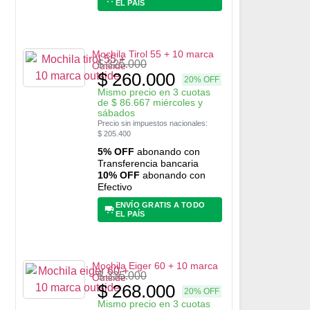
EL PAÍS
Mochila Tirol 55 + 10 marca
$
325.000
Outside
$
260.000
20% OFF
Mismo precio en 3 cuotas
de
$
86.667
miércoles y
sábados
Precio sin impuestos nacionales:
$
205.400
5% OFF
abonando con
Transferencia bancaria
10% OFF
abonando con
Efectivo
ENVÍO GRATIS A TODO
EL PAÍS
Mochila Eiger 60 + 10 marca
$
335.000
Outside
$
268.000
20% OFF
Mismo precio en 3 cuotas