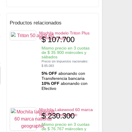
Productos relacionados
Mochila modelo Triton Plus
$
107.700
60 marca Aural
Mismo precio en 3 cuotas
de
$
35.900
miércoles y
sábados
Precio sin impuestos nacionales:
$
85.083
5% OFF
abonando con
Transferencia bancaria
10% OFF
abonando con
Efectivo
Mochila Lakewood 60 marca
$
230.300
National Geographic
Mismo precio en 3 cuotas
de
$
76.767
miércoles y