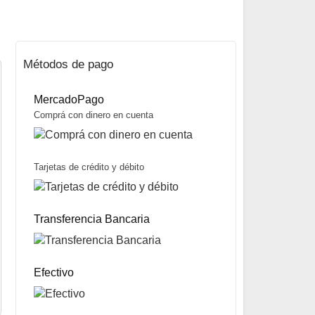
Métodos de pago
MercadoPago
Comprá con dinero en cuenta
Tarjetas de crédito y débito
Mochila modelo Cougar 80 marca Bamboo
$
223.600
Transferencia Bancaria
Mismo precio en 3 cuotas de
$
74.533
miércoles y sábados
Precio sin impuestos nacionales:
$
176.644
5% OFF
abonando con Transferencia bancaria
10% OFF
abonando con Efectivo
Efectivo
ENVÍO GRATIS A TODO EL PAÍS