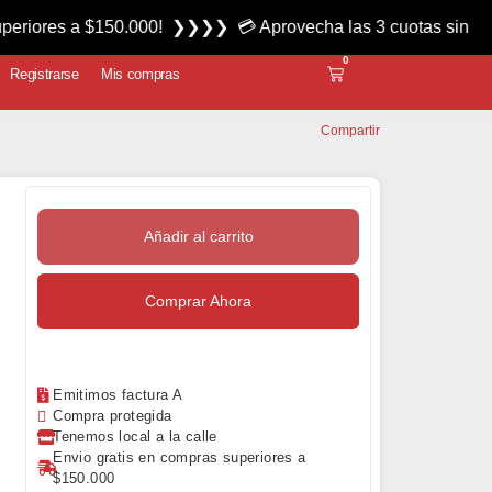
 $150.000! ❯❯❯❯ 💳 Aprovecha las 3 cuotas sin interés miérc
0
Registrarse
Mis compras
Compartir
Añadir al carrito
Comprar Ahora
Emitimos factura A
Compra protegida
Tenemos local a la calle
Envio gratis en compras superiores a
$150.000