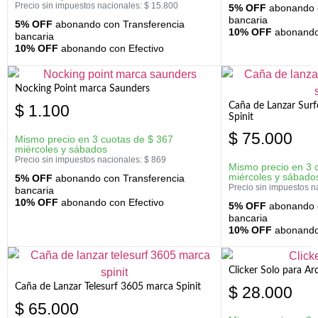
Precio sin impuestos nacionales:
$
15.800
5% OFF
abonando c
bancaria
5% OFF
abonando con Transferencia
10% OFF
abonando 
bancaria
10% OFF
abonando con Efectivo
Nocking Point marca Saunders
Caña de Lanzar Sur
$
1.100
Spinit
$
75.000
Mismo precio en 3 cuotas de
$
367
miércoles y sábados
Precio sin impuestos nacionales:
$
869
Mismo precio en 3 
miércoles y sábado
5% OFF
abonando con Transferencia
Precio sin impuestos n
bancaria
10% OFF
abonando con Efectivo
5% OFF
abonando c
bancaria
10% OFF
abonando 
Clicker Solo para A
Caña de Lanzar Telesurf 3605 marca Spinit
$
28.000
$
65.000