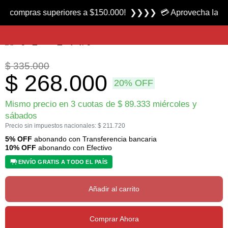
Producto nuevo
mpras superiores a $150.000! ❯❯❯❯ 💳 Aprovecha las 3 cuotas
Mochila Eiger 60 + 10 marca Outside
$
335.000
$
268.000
20% OFF
Mismo precio en 3 cuotas de
$
89.333
miércoles y
sábados
Precio sin impuestos nacionales:
$
211.720
5% OFF
abonando con Transferencia bancaria
10% OFF
abonando con Efectivo
ENVÍO GRATIS A TODO EL PAÍS
Añadir al carrito
Comprar Ahora