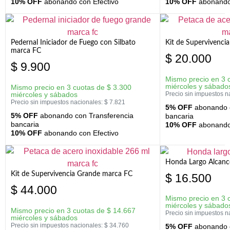
10% OFF
abonando con Efectivo
10% OFF
abonando 
Pedernal Iniciador de Fuego con Silbato
Kit de Supervivenc
marca FC
$
20.000
$
9.900
Mismo precio en 3 
miércoles y sábado
Mismo precio en 3 cuotas de
$
3.300
miércoles y sábados
Precio sin impuestos n
Precio sin impuestos nacionales:
$
7.821
5% OFF
abonando c
5% OFF
abonando con Transferencia
bancaria
bancaria
10% OFF
abonando 
10% OFF
abonando con Efectivo
Honda Largo Alcanc
Kit de Supervivencia Grande marca FC
$
16.500
$
44.000
Mismo precio en 3 
miércoles y sábado
Mismo precio en 3 cuotas de
$
14.667
Precio sin impuestos n
miércoles y sábados
Precio sin impuestos nacionales:
$
34.760
5% OFF
abonando c