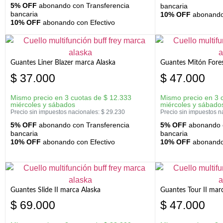
5% OFF
abonando con Transferencia
bancaria
bancaria
10% OFF
abonando 
10% OFF
abonando con Efectivo
Guantes Liner Blazer marca Alaska
Guantes Mitón Fores
$
37.000
$
47.000
Mismo precio en 3 cuotas de
$
12.333
Mismo precio en 3 
miércoles y sábados
miércoles y sábado
Precio sin impuestos nacionales:
$
29.230
Precio sin impuestos n
5% OFF
abonando con Transferencia
5% OFF
abonando c
bancaria
bancaria
10% OFF
abonando con Efectivo
10% OFF
abonando 
Guantes Slide II marca Alaska
Guantes Tour II mar
$
69.000
$
47.000