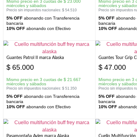
Mismo precio en 3 cuotas de
$
23.000
Mismo precio en 3 
miércoles y sábados
miércoles y sábado
Precio sin impuestos nacionales:
$
54.510
Precio sin impuestos n
5% OFF
abonando con Transferencia
5% OFF
abonando c
bancaria
bancaria
10% OFF
abonando con Efectivo
10% OFF
abonando 
Guantes Patrol II marca Alaska
Guantes Tour Grip C
$
65.000
$
47.000
Mismo precio en 3 cuotas de
$
21.667
Mismo precio en 3 
miércoles y sábados
miércoles y sábado
Precio sin impuestos nacionales:
$
51.350
Precio sin impuestos n
5% OFF
abonando con Transferencia
5% OFF
abonando c
bancaria
bancaria
10% OFF
abonando con Efectivo
10% OFF
abonando 
Pasamontaña Aylen marca Alaska
Cuello Multifunción