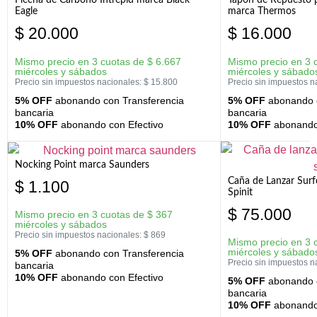
Flecha de Carbono Intrepid marca Black
Tapon de Repuesto p
Eagle
marca Thermos
$
20.000
$
16.000
Mismo precio en 3 cuotas de
$
6.667
Mismo precio en 3 
miércoles y sábados
miércoles y sábado
Precio sin impuestos nacionales:
$
15.800
Precio sin impuestos n
5% OFF
abonando con Transferencia
5% OFF
abonando c
bancaria
bancaria
10% OFF
abonando con Efectivo
10% OFF
abonando 
Nocking Point marca Saunders
Caña de Lanzar Sur
$
1.100
Spinit
$
75.000
Mismo precio en 3 cuotas de
$
367
miércoles y sábados
Precio sin impuestos nacionales:
$
869
Mismo precio en 3 
miércoles y sábado
5% OFF
abonando con Transferencia
Precio sin impuestos n
bancaria
10% OFF
abonando con Efectivo
5% OFF
abonando c
bancaria
10% OFF
abonando 