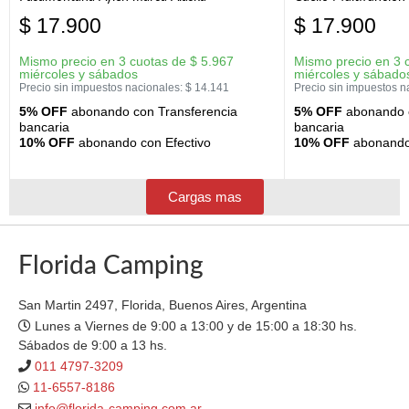
$
17.900
$
17.900
Mismo precio en 3 cuotas de
$
5.967
Mismo precio en 3 
miércoles y sábados
miércoles y sábado
Precio sin impuestos nacionales:
$
14.141
Precio sin impuestos n
5% OFF
abonando con Transferencia
5% OFF
abonando c
bancaria
bancaria
10% OFF
abonando con Efectivo
10% OFF
abonando 
Cargas mas
Florida Camping
San Martin 2497, Florida, Buenos Aires, Argentina
Lunes a Viernes de 9:00 a 13:00 y de 15:00 a 18:30 hs.
Sábados de 9:00 a 13 hs.
011 4797-3209
11-6557-8186
info@florida-camping.com.ar