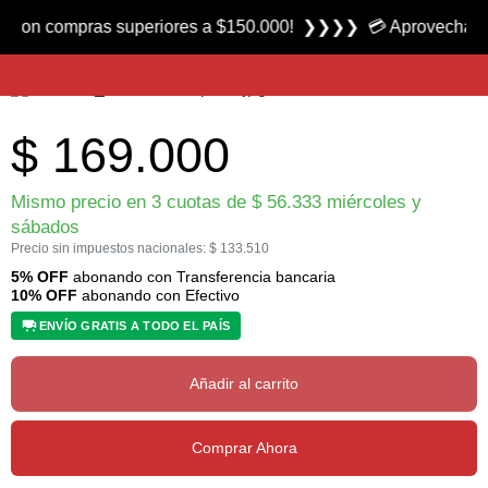
Producto nuevo
 compras superiores a $150.000! ❯❯❯❯ 💳 Aprovecha las 3 cuo
Mochila Caramel 28 marca Outside
$
169.000
Mismo precio en 3 cuotas de
$
56.333
miércoles y
sábados
Precio sin impuestos nacionales:
$
133.510
5% OFF
abonando con Transferencia bancaria
10% OFF
abonando con Efectivo
ENVÍO GRATIS A TODO EL PAÍS
Añadir al carrito
Comprar Ahora