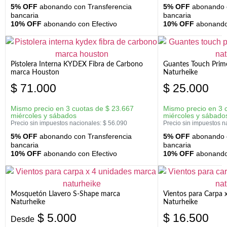
5% OFF
abonando con Transferencia
5% OFF
abonando c
bancaria
bancaria
10% OFF
abonando con Efectivo
10% OFF
abonando 
Pistolera Interna KYDEX Fibra de Carbono
Guantes Touch Prim
marca Houston
Naturheike
$
71.000
$
25.000
Mismo precio en 3 cuotas de
$
23.667
Mismo precio en 3 
miércoles y sábados
miércoles y sábado
Precio sin impuestos nacionales:
$
56.090
Precio sin impuestos n
5% OFF
abonando con Transferencia
5% OFF
abonando c
bancaria
bancaria
10% OFF
abonando con Efectivo
10% OFF
abonando 
Mosquetón Llavero S-Shape marca
Vientos para Carpa 
Naturheike
Naturheike
$
5.000
$
16.500
Desde