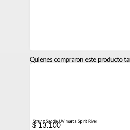
Quienes compraron este producto ta
Strung Saddle UV marca Spirit River
$
13.100