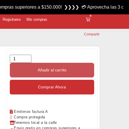
uperiores a $150.000! ❯❯❯❯ 💳 Aprovecha las 3 cuotas sin in
0
Registrarse
Mis compras
Compartir
Añadir al carrito
Comprar Ahora
Emitimos factura A
Compra protegida
Tenemos local a la calle
Envio gratis en compras superiores a