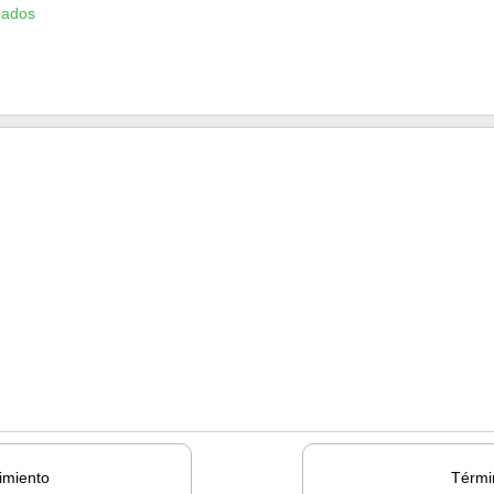
bados
imiento
Térmi