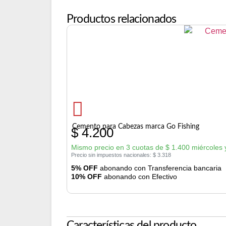
Productos relacionados
Cemento para Cabezas marca Go Fishing
$
4.200
Mismo precio en 3 cuotas de
$
1.400
miércoles 
Precio sin impuestos nacionales:
$
3.318
5% OFF
abonando con Transferencia bancaria
10% OFF
abonando con Efectivo
Características del producto