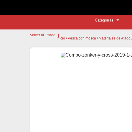
Categorías
Volver al listado
|
Inicio
/
Pesca con mosca
/
Materiales de Atado