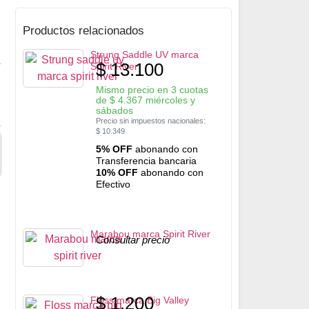
Productos relacionados
Strung Saddle UV marca
$
13.100
Spirit River
Mismo precio en 3 cuotas
de
$
4.367
miércoles y
sábados
Precio sin impuestos nacionales:
$
10.349
5% OFF
abonando con
Transferencia bancaria
10% OFF
abonando con
Efectivo
Marabou marca Spirit River
Consultar precio
$
1.200
Floss marca Big Valley