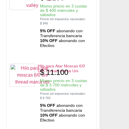
Mismo precio en 3 cuotas
de
$
400
miércoles y
sábados
Precio sin impuestos nacionales:
$
948
5% OFF
abonando con
Transferencia bancaria
10% OFF
abonando con
Efectivo
Hilo para Atar Moscas 6/0
$
11.100
Uni-Thread marca Uni
Mismo precio en 3 cuotas
de
$
3.700
miércoles y
sábados
Precio sin impuestos nacionales:
$
8.769
5% OFF
abonando con
Transferencia bancaria
10% OFF
abonando con
Efectivo