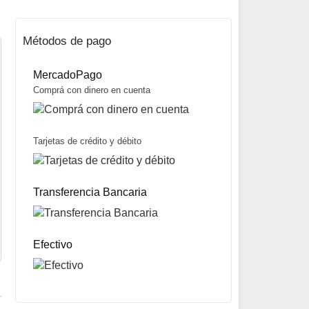
Métodos de pago
MercadoPago
Comprá con dinero en cuenta
Tarjetas de crédito y débito
Chenille marca Big Valley
$
3.100
Transferencia Bancaria
Mismo precio en 3 cuotas de
$
1.033
miércoles y sábados
Precio sin impuestos nacionales:
$
2.449
5% OFF
abonando con Transferencia bancaria
10% OFF
abonando con Efectivo
Efectivo