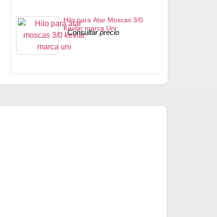
Hilo para Atar Moscas 3/0
Kevlar marca Uni
Consultar precio
Ojos con Pupil
Consultar pre