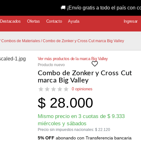
🚚 ¡Envío gratis a todo el país con compras s
Destacados
Ofertas
Contacto
Ayuda
Ingresar
/
Combos de Materiales
/ Combo de Zonker y Cross Cut marca Big Valley
Ver más productos de la marca Big Valley
Producto nuevo
Combo de Zonker y Cross Cut
marca Big Valley
0 opiniones
$
28.000
Mismo precio en 3 cuotas de
$
9.333
miércoles y sábados
Precio sin impuestos nacionales:
$
22.120
5% OFF
abonando con Transferencia bancaria