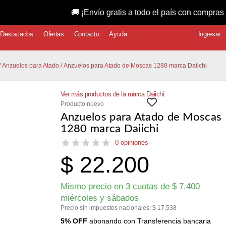
🚚 ¡Envío gratis a todo el país con compras superiore
Destacados
Ofertas
Contacto
Ayuda
Ingresar
/
Anzuelos para Atado
/ Anzuelos para Atado de Moscas 1280 marca Daiichi
Ver más productos de la marca Daiichi
Producto nuevo
Anzuelos para Atado de Moscas
1280 marca Daiichi
0 opiniones
$
22.200
Mismo precio en 3 cuotas de
$
7.400
miércoles y sábados
Precio sin impuestos nacionales:
$
17.538
5% OFF
abonando con Transferencia bancaria