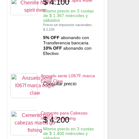
$
4.100
Chenille marca Spirit River
Mismo precio en 3 cuotas
de
$
1.367
miércoles y
sábados
Precio sin impuestos nacionales:
$
3.239
5% OFF
abonando con
Transferencia bancaria
10% OFF
abonando con
Efectivo
Anzuelo serie L067F marca
Eagle Claw
Consultar precio
Cemento para Cabezas
$
4.200
marca Go Fishing
Mismo precio en 3 cuotas
de
$
1.400
miércoles y
sábados