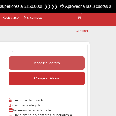
s a $150.000! ❯❯❯❯ 💳 Aprovecha las 3 cuotas sin interés m
0
Registrarse
Mis compras
Compartir
Añadir al carrito
Comprar Ahora
Emitimos factura A
Compra protegida
Tenemos local a la calle
Envio gratis en compras superiores a