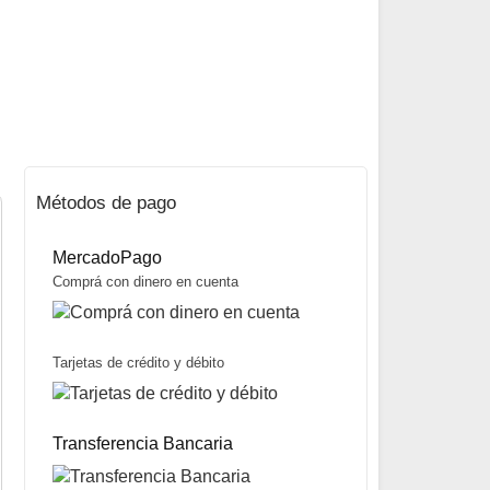
Métodos de pago
MercadoPago
Comprá con dinero en cuenta
Tarjetas de crédito y débito
Hilo para Atar Moscas 6/0 Uni-Thread marca Uni
$
11.100
Transferencia Bancaria
Mismo precio en 3 cuotas de
$
3.700
miércoles y sábados
Precio sin impuestos nacionales:
$
8.769