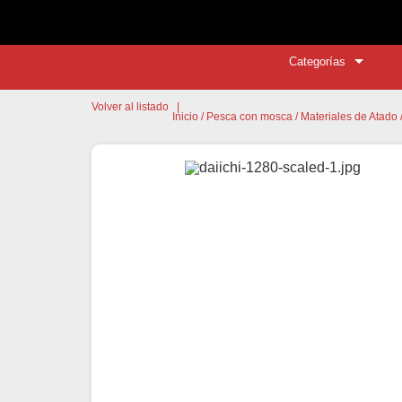
Categorías
Volver al listado
|
Inicio
/
Pesca con mosca
/
Materiales de Atado