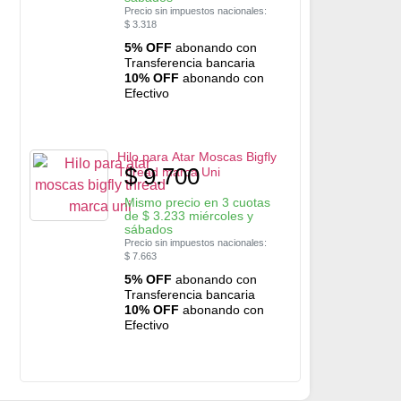
Precio sin impuestos nacionales:
$
3.318
5% OFF
abonando con
Transferencia bancaria
10% OFF
abonando con
Efectivo
Hilo para Atar Moscas Bigfly
$
9.700
Thread marca Uni
Mismo precio en 3 cuotas
de
$
3.233
miércoles y
sábados
Precio sin impuestos nacionales:
$
7.663
5% OFF
abonando con
Transferencia bancaria
10% OFF
abonando con
Efectivo