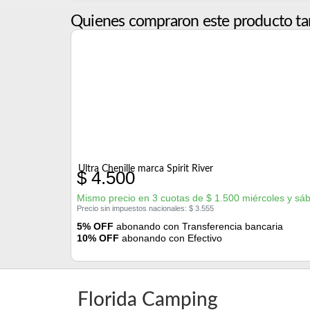
Quienes compraron este producto ta
Ultra Chenille marca Spirit River
$
4.500
Mismo precio en 3 cuotas de
$
1.500
miércoles y sá
Precio sin impuestos nacionales:
$
3.555
5% OFF
abonando con Transferencia bancaria
10% OFF
abonando con Efectivo
Florida Camping