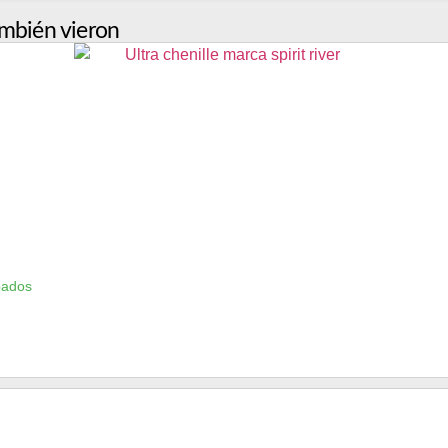
mbién vieron
bados