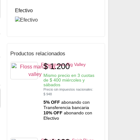
5% OFF
abonando con Transferencia bancaria
10% OFF
abonando con Efectivo
Efectivo
Productos relacionados
$
1.200
Floss marca Big Valley
Mismo precio en 3 cuotas
de
$
400
miércoles y
sábados
Precio sin impuestos nacionales:
$
948
5% OFF
abonando con
Transferencia bancaria
10% OFF
abonando con
Efectivo