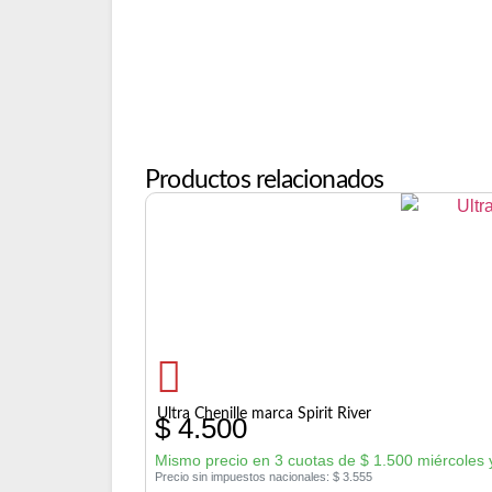
Productos relacionados
Ultra Chenille marca Spirit River
$
4.500
Mismo precio en 3 cuotas de
$
1.500
miércoles 
Precio sin impuestos nacionales:
$
3.555