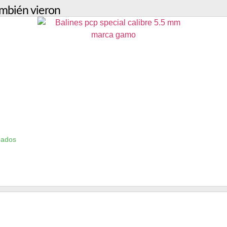
mbién vieron
bados