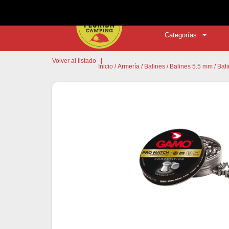
Categorías
Volver al listado
|
Inicio
/
Armería
/
Balines
/
Balines 5.5 mm
/ Bal