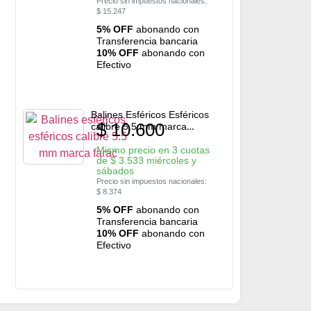
Precio sin impuestos nacionales:
$
15.247
5% OFF
abonando con
Transferencia bancaria
10% OFF
abonando con
Efectivo
Balines Esféricos Esféricos
$
10.600
calibre 5.5 mm marca
FARAC
Mismo precio en 3 cuotas
de
$
3.533
miércoles y
sábados
Precio sin impuestos nacionales:
$
8.374
5% OFF
abonando con
Transferencia bancaria
10% OFF
abonando con
Efectivo