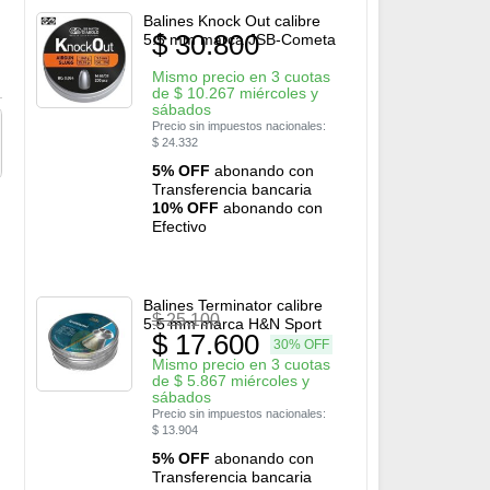
Balines Knock Out calibre
$
30.800
5.5 mm marca JSB-Cometa
Mismo precio en 3 cuotas
de
$
10.267
miércoles y
sábados
Precio sin impuestos nacionales:
$
24.332
5% OFF
abonando con
Transferencia bancaria
10% OFF
abonando con
Efectivo
Balines Terminator calibre
$
25.100
5.5 mm marca H&N Sport
$
17.600
30% OFF
Mismo precio en 3 cuotas
de
$
5.867
miércoles y
sábados
Precio sin impuestos nacionales:
$
13.904
5% OFF
abonando con
Transferencia bancaria