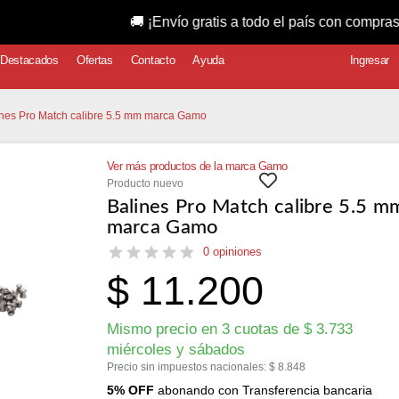
🚚 ¡Envío gratis a todo el país con compras superior
Destacados
Ofertas
Contacto
Ayuda
Ingresar
ines Pro Match calibre 5.5 mm marca Gamo
Ver más productos de la marca Gamo
Producto nuevo
Balines Pro Match calibre 5.5 m
marca Gamo
0 opiniones
$
11.200
Mismo precio en 3 cuotas de
$
3.733
miércoles y sábados
Precio sin impuestos nacionales:
$
8.848
5% OFF
abonando con Transferencia bancaria