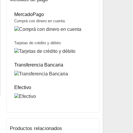
MercadoPago
Comprá con dinero en cuenta
Tarjetas de crédito y débito
Balines Newboy Senior calibre 5.5 mm marca Skenco
$
15.000
$
12.000
Transferencia Bancaria
20% OFF
Mismo precio en 3 cuotas de
$
4.000
miércoles y sábados
Precio sin impuestos nacionales:
$
9.480
5% OFF
abonando con Transferencia bancaria
10% OFF
Efectivo
abonando con Efectivo
Productos relacionados