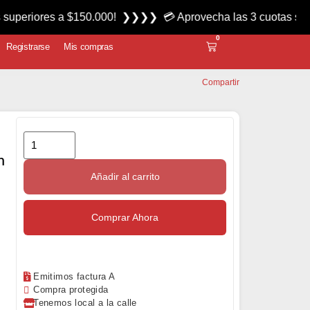
es a $150.000! ❯❯❯❯ 💳 Aprovecha las 3 cuotas sin interés m
0
Registrarse
Mis compras
Compartir
m
Añadir al carrito
Comprar Ahora
Emitimos factura A
Compra protegida
Tenemos local a la calle