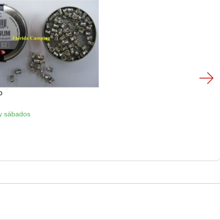
o
y sábados