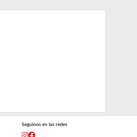
Balines PBA R
Consultar pre
Seguinos en las redes