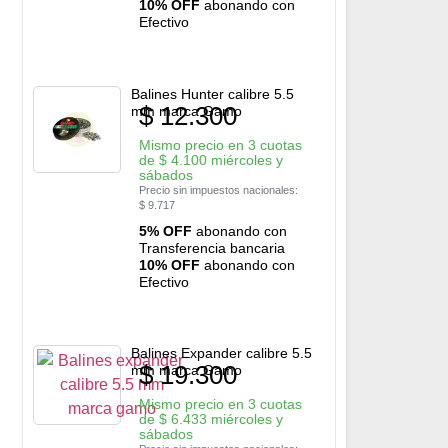
10% OFF
abonando con
Efectivo
Balines Hunter calibre 5.5
$
12.300
mm marca Gamo
Mismo precio en 3 cuotas
de
$
4.100
miércoles y
sábados
Precio sin impuestos nacionales:
$
9.717
5% OFF
abonando con
Transferencia bancaria
10% OFF
abonando con
Efectivo
Balines Expander calibre 5.5
$
19.300
mm marca Gamo
Mismo precio en 3 cuotas
de
$
6.433
miércoles y
sábados