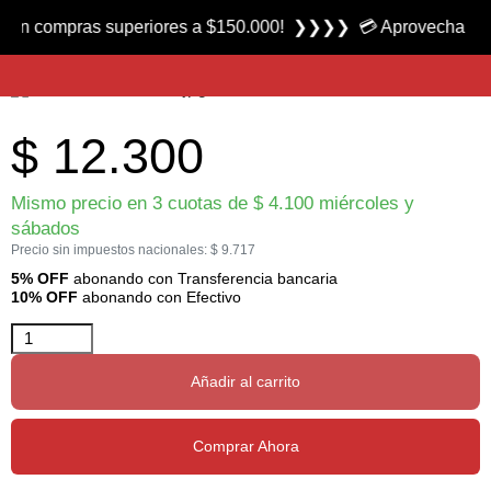
Producto nuevo
ompras superiores a $150.000! ❯❯❯❯ 💳 Aprovecha las 3 cuot
Balines Pro Hunter calibre 5.5 mm marca Gamo
$
12.300
Mismo precio en 3 cuotas de
$
4.100
miércoles y
sábados
Precio sin impuestos nacionales:
$
9.717
5% OFF
abonando con Transferencia bancaria
10% OFF
abonando con Efectivo
Añadir al carrito
Comprar Ahora