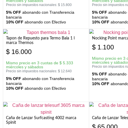
miércoles y sábados
miércoles y sábado
Precio sin impuestos nacionales:
$
15.800
Precio sin impuestos n
5% OFF
abonando con Transferencia
5% OFF
abonando c
bancaria
bancaria
10% OFF
abonando con Efectivo
10% OFF
abonando 
Tapon de Repuesto para Termo Bala 1 l
Nocking Point marc
marca Thermos
$
1.100
$
16.000
Mismo precio en 3 
miércoles y sábado
Mismo precio en 3 cuotas de
$
5.333
miércoles y sábados
Precio sin impuestos n
Precio sin impuestos nacionales:
$
12.640
5% OFF
abonando c
5% OFF
abonando con Transferencia
bancaria
bancaria
10% OFF
abonando 
10% OFF
abonando con Efectivo
Caña de Lanzar Surfcasting 4002 marca
Caña de Lanzar Tele
Spinit
$
65.000