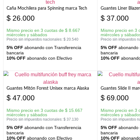
Caña Mochilera para Spinning marca Tech
Guantes Liner Blaze
$
26.000
$
37.000
Mismo precio en 3 cuotas de
$
8.667
Mismo precio en 3 
miércoles y sábados
miércoles y sábado
Precio sin impuestos nacionales:
$
20.540
Precio sin impuestos n
5% OFF
abonando con Transferencia
5% OFF
abonando c
bancaria
bancaria
10% OFF
abonando con Efectivo
10% OFF
abonando 
Guantes Mitón Forest Unisex marca Alaska
Guantes Slide II mar
$
47.000
$
69.000
Mismo precio en 3 cuotas de
$
15.667
Mismo precio en 3 
miércoles y sábados
miércoles y sábado
Precio sin impuestos nacionales:
$
37.130
Precio sin impuestos n
5% OFF
abonando con Transferencia
5% OFF
abonando c
bancaria
bancaria
10% OFF
abonando con Efectivo
10% OFF
abonando 