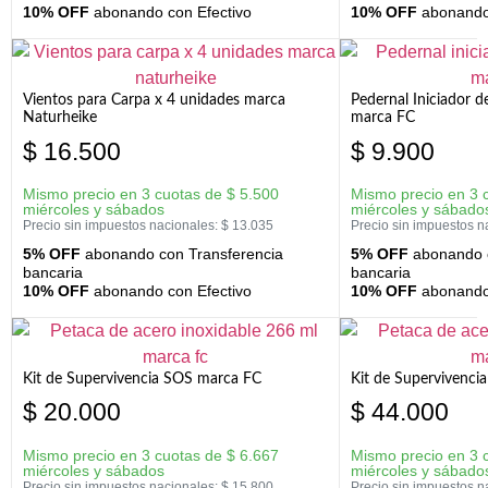
10% OFF
abonando con Efectivo
10% OFF
abonando 
Vientos para Carpa x 4 unidades marca
Pedernal Iniciador d
Naturheike
marca FC
$
16.500
$
9.900
Mismo precio en 3 cuotas de
$
5.500
Mismo precio en 3 
miércoles y sábados
miércoles y sábado
Precio sin impuestos nacionales:
$
13.035
Precio sin impuestos n
5% OFF
abonando con Transferencia
5% OFF
abonando c
bancaria
bancaria
10% OFF
abonando con Efectivo
10% OFF
abonando 
Kit de Supervivencia SOS marca FC
Kit de Supervivenci
$
20.000
$
44.000
Mismo precio en 3 cuotas de
$
6.667
Mismo precio en 3 
miércoles y sábados
miércoles y sábado
Precio sin impuestos nacionales:
$
15.800
Precio sin impuestos n