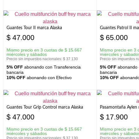
Guantes Tour II marca Alaska
Guantes Patrol II ma
$
47.000
$
65.000
Mismo precio en 3 cuotas de
$
15.667
Mismo precio en 3 
miércoles y sábados
miércoles y sábado
Precio sin impuestos nacionales:
$
37.130
Precio sin impuestos n
5% OFF
abonando con Transferencia
5% OFF
abonando c
bancaria
bancaria
10% OFF
abonando con Efectivo
10% OFF
abonando 
Guantes Tour Grip Control marca Alaska
Pasamontaña Aylen 
$
47.000
$
17.900
Mismo precio en 3 cuotas de
$
15.667
Mismo precio en 3 
miércoles y sábados
miércoles y sábado
Precio sin impuestos nacionales:
$
37.130
Precio sin impuestos n