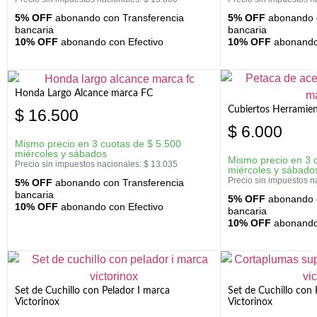
5% OFF
abonando con Transferencia
5% OFF
abonando c
bancaria
bancaria
10% OFF
abonando con Efectivo
10% OFF
abonando 
Honda Largo Alcance marca FC
Cubiertos Herramien
$
16.500
$
6.000
Mismo precio en 3 cuotas de
$
5.500
miércoles y sábados
Mismo precio en 3 
Precio sin impuestos nacionales:
$
13.035
miércoles y sábado
Precio sin impuestos n
5% OFF
abonando con Transferencia
bancaria
5% OFF
abonando c
10% OFF
abonando con Efectivo
bancaria
10% OFF
abonando 
Set de Cuchillo con Pelador I marca
Set de Cuchillo con
Victorinox
Victorinox