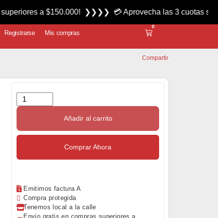
es a $150.000! ❯❯❯❯ 💳 Aprovecha las 3 cuotas sin interés 
0
Registrarse
Mis compras
Compartir
Añadir al carrito
Comprar Ahora
Emitimos factura A
Compra protegida
Tenemos local a la calle
Envio gratis en compras superiores a