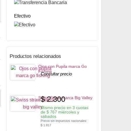
Precio sin impuestos nacionales:
$
10.349
5% OFF
abonando con Transferencia bancaria
10% OFF
abonando con Efectivo
Efectivo
Productos relacionados
Ojos con Pupila marca Go
Fishing
Consultar precio
$
2.300
Swiss Straw marca Big Valley
Mismo precio en 3 cuotas
de
$
767
miércoles y
sábados
Precio sin impuestos nacionales:
$
1.817