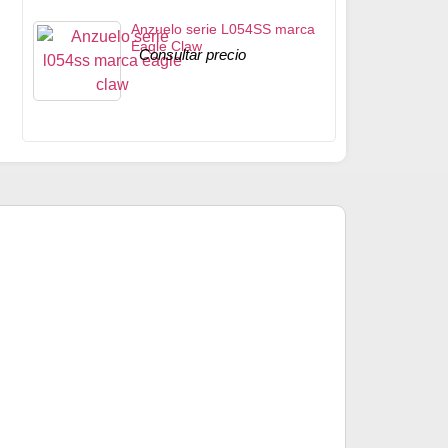
Anzuelo serie L054SS marca
Eagle Claw
Consultar precio
Marabou marca 
Consultar pre