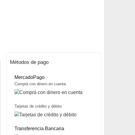
Métodos de pago
MercadoPago
Comprá con dinero en cuenta
Tarjetas de crédito y débito
Strung Saddle UV marca Spirit River
$
13.100
Transferencia Bancaria
Mismo precio en 3 cuotas de
$
4.367
miércoles y sábados