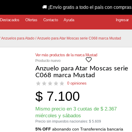
🚚 ¡Envío gratis a todo el país con compras superior
Destacados
Ofertas
Contacto
Ayuda
Ingresar
/
Anzuelos para Atado
/ Anzuelo para Atar Moscas serie C068 marca Mustad
Ver más productos de la marca Mustad
Producto nuevo
Anzuelo para Atar Moscas serie
C068 marca Mustad
0 opiniones
$
7.100
Mismo precio en 3 cuotas de
$
2.367
miércoles y sábados
Precio sin impuestos nacionales:
$
5.609
5% OFF
abonando con Transferencia bancaria