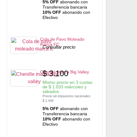
5% OFF
abonando con
Transferencia bancaria
10% OFF
abonando con
Efectivo
Cola de Pavo Moteado
marca FC
Consultar precio
$
3.100
Chenille marca Big Valley
Mismo precio en 3 cuotas
de
$
1.033
miércoles y
sábados
Precio sin impuestos nacionales:
$
2.449
5% OFF
abonando con
Transferencia bancaria
10% OFF
abonando con
Efectivo