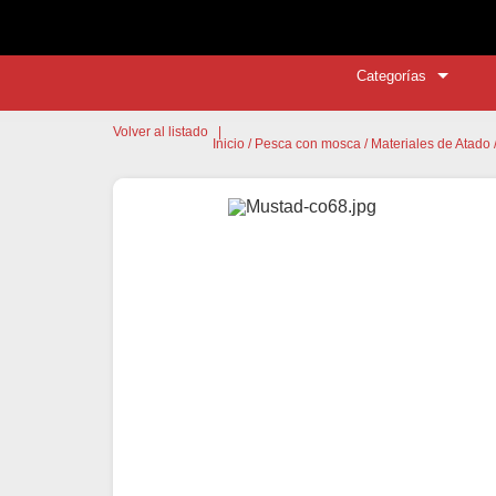
Categorías
Volver al listado
|
Inicio
/
Pesca con mosca
/
Materiales de Atado