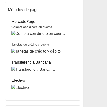
Métodos de pago
MercadoPago
Comprá con dinero en cuenta
Tarjetas de crédito y débito
Cuchillo Cocina 5.1903.19B marca Victorinox
$
118.600
Transferencia Bancaria
Mismo precio en 3 cuotas de
$
39.533
miércoles y sábados
Precio sin impuestos nacionales:
$
93.694
5% OFF
abonando con Transferencia bancaria
10% OFF
abonando con Efectivo
Efectivo