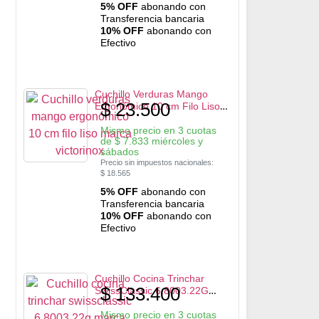
5% OFF
abonando con
Transferencia bancaria
10% OFF
abonando con
Efectivo
Cuchillo Verduras Mango
$
23.500
Ergonómico 10 cm Filo Liso
marca Victorinox
Mismo precio en 3 cuotas
de
$
7.833
miércoles y
sábados
Precio sin impuestos nacionales:
$
18.565
5% OFF
abonando con
Transferencia bancaria
10% OFF
abonando con
Efectivo
Cuchillo Cocina Trinchar
$
133.400
SwissClassic 6.8003.22G
marca Victorinox
Mismo precio en 3 cuotas