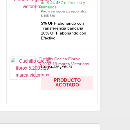
de
$
44.467
miércoles y
sábados
Precio sin impuestos nacionales:
$
105.386
5% OFF
abonando con
Transferencia bancaria
10% OFF
abonando con
Efectivo
Cuchillo Cocina Fibrox
5.2003.19 marca Victorinox
Consultar precio
PRODUCTO
AGOTADO