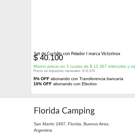
Set de Cuchillo con Pelador I marca Victorinox
$
40.100
Mismo precio en 3 cuotas de
$
13.367
miércoles y s
Precio sin impuestos nacionales:
$
31.679
5% OFF
abonando con Transferencia bancaria
10% OFF
abonando con Efectivo
Florida Camping
San Martin 2497, Florida, Buenos Aires,
Argentina