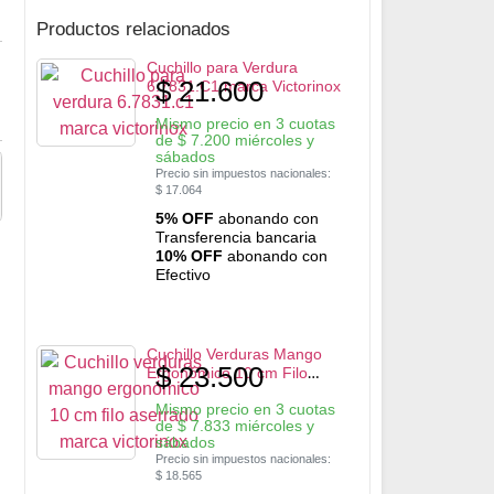
Productos relacionados
Cuchillo para Verdura
$
21.600
6.7831.C1 marca Victorinox
Mismo precio en 3 cuotas
de
$
7.200
miércoles y
sábados
Precio sin impuestos nacionales:
$
17.064
5% OFF
abonando con
Transferencia bancaria
10% OFF
abonando con
Efectivo
Cuchillo Verduras Mango
$
23.500
Ergonómico 10 cm Filo
Aserrado marca Victorinox
Mismo precio en 3 cuotas
de
$
7.833
miércoles y
sábados
Precio sin impuestos nacionales:
$
18.565