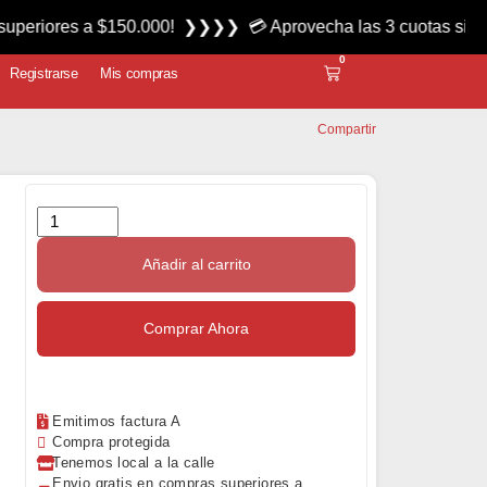
s a $150.000! ❯❯❯❯ 💳 Aprovecha las 3 cuotas sin interés mi
0
Registrarse
Mis compras
Compartir
Añadir al carrito
Comprar Ahora
Emitimos factura A
Compra protegida
Tenemos local a la calle
Envio gratis en compras superiores a