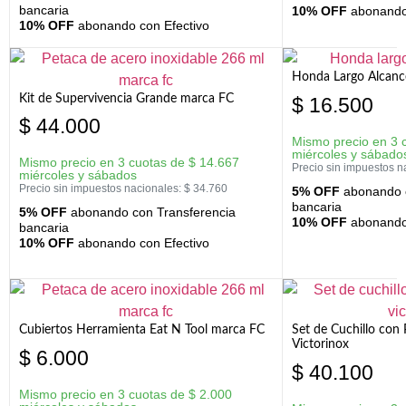
bancaria
10% OFF
abonando 
10% OFF
abonando con Efectivo
Honda Largo Alcanc
Kit de Supervivencia Grande marca FC
$
16.500
$
44.000
Mismo precio en 3 
miércoles y sábado
Mismo precio en 3 cuotas de
$
14.667
Precio sin impuestos n
miércoles y sábados
Precio sin impuestos nacionales:
$
34.760
5% OFF
abonando c
bancaria
5% OFF
abonando con Transferencia
10% OFF
abonando 
bancaria
10% OFF
abonando con Efectivo
Cubiertos Herramienta Eat N Tool marca FC
Set de Cuchillo con 
Victorinox
$
6.000
$
40.100
Mismo precio en 3 cuotas de
$
2.000