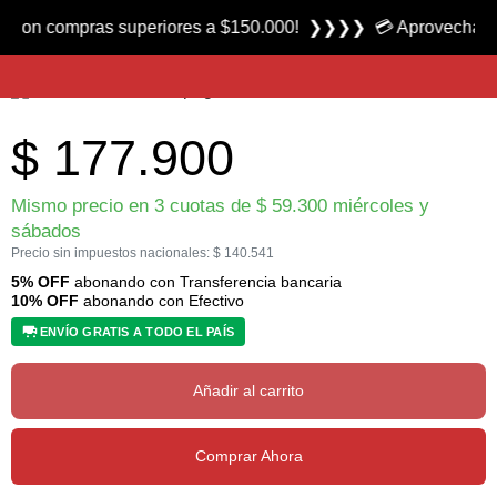
Producto nuevo
 compras superiores a $150.000! ❯❯❯❯ 💳 Aprovecha las 3 cuo
Cuchillo Cocina Santoku 6.8526.17 marca Victorinox
$
177.900
Mismo precio en 3 cuotas de
$
59.300
miércoles y
sábados
Precio sin impuestos nacionales:
$
140.541
5% OFF
abonando con Transferencia bancaria
10% OFF
abonando con Efectivo
ENVÍO GRATIS A TODO EL PAÍS
Añadir al carrito
Comprar Ahora