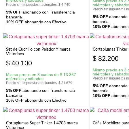
miércoles y sábados
Mismo precio en 3 
Precio sin impuestos nacionales:
$
4.740
miércoles y sábado
Precio sin impuestos n
5% OFF
abonando con Transferencia
5% OFF
abonando c
bancaria
bancaria
10% OFF
abonando con Efectivo
10% OFF
abonando 
Set de Cuchillo con Pelador Y marca
Cortaplumas Tinker 
Victorinox
$
82.200
$
40.100
Mismo precio en 3 
miércoles y sábado
Mismo precio en 3 cuotas de
$
13.367
miércoles y sábados
Precio sin impuestos n
Precio sin impuestos nacionales:
$
31.679
5% OFF
abonando c
5% OFF
abonando con Transferencia
bancaria
bancaria
10% OFF
abonando 
10% OFF
abonando con Efectivo
Cortaplumas Super Tinker 1.4703 marca
Caña Mochilera para
Victorinox