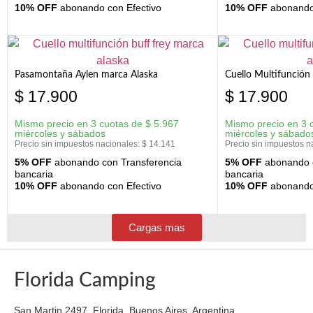
10% OFF
abonando con Efectivo
10% OFF
abonando 
Pasamontaña Aylen marca Alaska
Cuello Multifunción
$
17.900
$
17.900
Mismo precio en 3 cuotas de
$
5.967
Mismo precio en 3 
miércoles y sábados
miércoles y sábado
Precio sin impuestos nacionales:
$
14.141
Precio sin impuestos n
5% OFF
abonando con Transferencia
5% OFF
abonando c
bancaria
bancaria
10% OFF
abonando con Efectivo
10% OFF
abonando 
Cargas mas
Florida Camping
San Martin 2497, Florida, Buenos Aires, Argentina