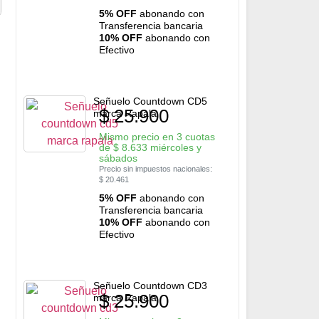
5% OFF
abonando con
Transferencia bancaria
10% OFF
abonando con
Efectivo
Señuelo Countdown CD5
$
25.900
marca Rapala
Mismo precio en 3 cuotas
de
$
8.633
miércoles y
sábados
Precio sin impuestos nacionales:
$
20.461
5% OFF
abonando con
Transferencia bancaria
10% OFF
abonando con
Efectivo
Señuelo Countdown CD3
$
25.900
marca Rapala