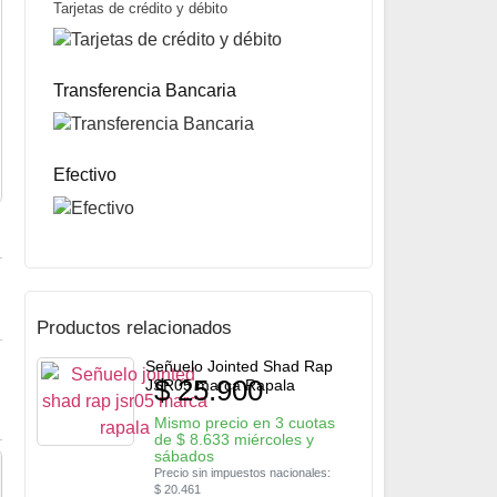
Tarjetas de crédito y débito
Señuelo Big Game 115 marca Marine Sports
$
20.200
Transferencia Bancaria
Mismo precio en 3 cuotas de
$
6.733
miércoles y sábados
Precio sin impuestos nacionales:
$
15.958
5% OFF
abonando con Transferencia bancaria
10% OFF
abonando con Efectivo
Efectivo
Productos relacionados
Señuelo Jointed Shad Rap
$
25.900
JSR05 marca Rapala
Mismo precio en 3 cuotas
de
$
8.633
miércoles y
sábados
Precio sin impuestos nacionales:
$
20.461