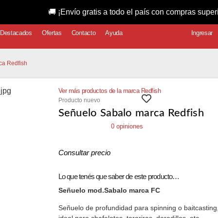
🚚 ¡Envío gratis a todo el país con compras superiores a $
Destacados
Ofertas
Contacto
Ayuda
Ingresar
ca Redfish
Ver más productos de la marca Redfish
Producto nuevo
Señuelo Sabalo marca Redfish
0 opiniones
Consultar precio
Lo que tenés que saber de este producto…
Señuelo mod.Sabalo marca FC
Señuelo de profundidad para spinning o baitcasting
ideal para chafalotes, tarariras, doradillos, etc.