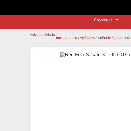
Categorías
Volver al listado
|
Inicio
/
Pesca
/
Señuelos
/ Señuelo Sabalo mar