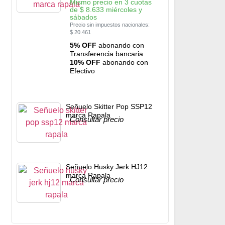
Mismo precio en 3 cuotas
de
$
8.633
miércoles y
sábados
Precio sin impuestos nacionales:
$
20.461
5% OFF
abonando con
Transferencia bancaria
10% OFF
abonando con
Efectivo
Señuelo Skitter Pop SSP12
marca Rapala
Consultar precio
Señuelo Husky Jerk HJ12
marca Rapala
Consultar precio