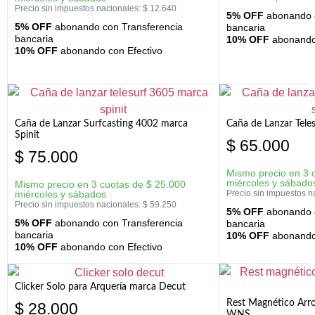
Precio sin impuestos nacionales:
$
12.640
5% OFF
abonando c
5% OFF
abonando con Transferencia
bancaria
bancaria
10% OFF
abonando 
10% OFF
abonando con Efectivo
Caña de Lanzar Surfcasting 4002 marca
Caña de Lanzar Tele
Spinit
$
65.000
$
75.000
Mismo precio en 3 
miércoles y sábado
Mismo precio en 3 cuotas de
$
25.000
miércoles y sábados
Precio sin impuestos n
Precio sin impuestos nacionales:
$
59.250
5% OFF
abonando c
5% OFF
abonando con Transferencia
bancaria
bancaria
10% OFF
abonando 
10% OFF
abonando con Efectivo
Clicker Solo para Arquería marca Decut
Rest Magnético Arr
$
28.000
WNS