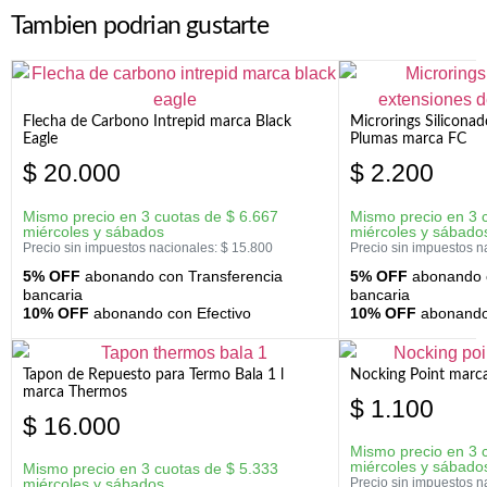
Tambien podrian gustarte
Flecha de Carbono Intrepid marca Black
Microrings Silicona
Eagle
Plumas marca FC
$
20.000
$
2.200
Mismo precio en 3 cuotas de
$
6.667
Mismo precio en 3 
miércoles y sábados
miércoles y sábado
Precio sin impuestos nacionales:
$
15.800
Precio sin impuestos n
5% OFF
abonando con Transferencia
5% OFF
abonando c
bancaria
bancaria
10% OFF
abonando con Efectivo
10% OFF
abonando 
Tapon de Repuesto para Termo Bala 1 l
Nocking Point marc
marca Thermos
$
1.100
$
16.000
Mismo precio en 3 
miércoles y sábado
Mismo precio en 3 cuotas de
$
5.333
miércoles y sábados
Precio sin impuestos n