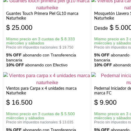
Guantes Touch Primera Piel GL10 marca
Mosquetón Llavero 
Naturheike
Naturheike
$
25.000
$
5.00
Desde
Mismo precio en 3 cuotas de
$
8.333
Mismo precio en 3 
miércoles y sábados
miércoles y sábado
Precio sin impuestos nacionales:
$
19.750
Precio sin impuestos n
5% OFF
abonando con Transferencia
5% OFF
abonando c
bancaria
bancaria
10% OFF
abonando con Efectivo
10% OFF
abonando 
Vientos para Carpa x 4 unidades marca
Pedernal Iniciador d
Naturheike
marca FC
$
16.500
$
9.900
Mismo precio en 3 cuotas de
$
5.500
Mismo precio en 3 
miércoles y sábados
miércoles y sábado
Precio sin impuestos nacionales:
$
13.035
Precio sin impuestos n
5% OFF
abonando con Transferencia
5% OFF
abonando c