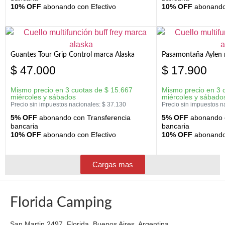
10% OFF
abonando con Efectivo
10% OFF
abonando 
Guantes Tour Grip Control marca Alaska
Pasamontaña Aylen 
$
47.000
$
17.900
Mismo precio en 3 cuotas de
$
15.667
Mismo precio en 3 
miércoles y sábados
miércoles y sábado
Precio sin impuestos nacionales:
$
37.130
Precio sin impuestos n
5% OFF
abonando con Transferencia
5% OFF
abonando c
bancaria
bancaria
10% OFF
abonando con Efectivo
10% OFF
abonando 
Cargas mas
Florida Camping
San Martin 2497, Florida, Buenos Aires, Argentina