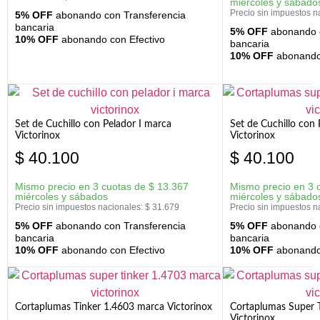
miércoles y sábado
Precio sin impuestos n
5% OFF
abonando con Transferencia
bancaria
5% OFF
abonando c
10% OFF
abonando con Efectivo
bancaria
10% OFF
abonando 
Set de Cuchillo con Pelador I marca
Set de Cuchillo con
Victorinox
Victorinox
$
40.100
$
40.100
Mismo precio en 3 cuotas de
$
13.367
Mismo precio en 3 
miércoles y sábados
miércoles y sábado
Precio sin impuestos nacionales:
$
31.679
Precio sin impuestos n
5% OFF
abonando con Transferencia
5% OFF
abonando c
bancaria
bancaria
10% OFF
abonando con Efectivo
10% OFF
abonando 
Cortaplumas Tinker 1.4603 marca Victorinox
Cortaplumas Super 
Victorinox