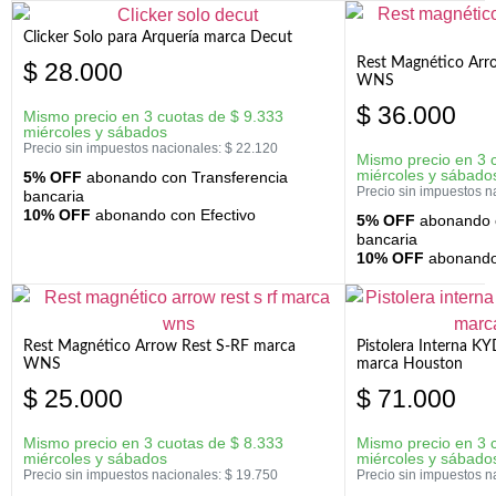
Clicker Solo para Arquería marca Decut
Rest Magnético Arr
$
28.000
WNS
$
36.000
Mismo precio en 3 cuotas de
$
9.333
miércoles y sábados
Precio sin impuestos nacionales:
$
22.120
Mismo precio en 3 
miércoles y sábado
5% OFF
abonando con Transferencia
Precio sin impuestos n
bancaria
10% OFF
abonando con Efectivo
5% OFF
abonando c
bancaria
10% OFF
abonando 
Rest Magnético Arrow Rest S-RF marca
Pistolera Interna K
WNS
marca Houston
$
25.000
$
71.000
Mismo precio en 3 cuotas de
$
8.333
Mismo precio en 3 
miércoles y sábados
miércoles y sábado
Precio sin impuestos nacionales:
$
19.750
Precio sin impuestos n