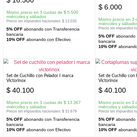
$
16.500
$
6.000
Mismo precio en 3 cuotas de
$
5.500
miércoles y sábados
Mismo precio en 3 
Precio sin impuestos nacionales:
$
13.035
miércoles y sábado
Precio sin impuestos n
5% OFF
abonando con Transferencia
bancaria
5% OFF
abonando c
10% OFF
abonando con Efectivo
bancaria
10% OFF
abonando 
Set de Cuchillo con Pelador I marca
Set de Cuchillo con
Victorinox
Victorinox
$
40.100
$
40.100
Mismo precio en 3 cuotas de
$
13.367
Mismo precio en 3 
miércoles y sábados
miércoles y sábado
Precio sin impuestos nacionales:
$
31.679
Precio sin impuestos n
5% OFF
abonando con Transferencia
5% OFF
abonando c
bancaria
bancaria
10% OFF
abonando con Efectivo
10% OFF
abonando 