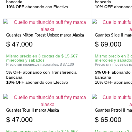
bancaria
bancaria
10% OFF
abonando con Efectivo
10% OFF
abonando 
Guantes Mitón Forest Unisex marca Alaska
Guantes Slide II mar
$
47.000
$
69.000
Mismo precio en 3 cuotas de
$
15.667
Mismo precio en 3 
miércoles y sábados
miércoles y sábado
Precio sin impuestos nacionales:
$
37.130
Precio sin impuestos n
5% OFF
abonando con Transferencia
5% OFF
abonando c
bancaria
bancaria
10% OFF
abonando con Efectivo
10% OFF
abonando 
Guantes Tour II marca Alaska
Guantes Patrol II ma
$
47.000
$
65.000
Mismo precio en 3 cuotas de
$
15.667
Mismo precio en 3 