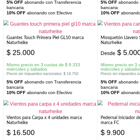
5% OFF
abonando con Transferencia
5% OFF
abonando c
bancaria
bancaria
10% OFF
abonando con Efectivo
10% OFF
abonando 
Guantes Touch Primera Piel GL10 marca
Mosquetón Llavero 
Naturheike
Naturheike
$
25.000
$
5.00
Desde
Mismo precio en 3 cuotas de
$
8.333
Mismo precio en 3 
miércoles y sábados
miércoles y sábado
Precio sin impuestos nacionales:
$
19.750
Precio sin impuestos n
5% OFF
abonando con Transferencia
5% OFF
abonando c
bancaria
bancaria
10% OFF
abonando con Efectivo
10% OFF
abonando 
Vientos para Carpa x 4 unidades marca
Pedernal Iniciador d
Naturheike
marca FC
$
16.500
$
9.900