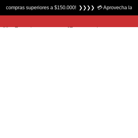
Producto nuevo
pras superiores a $150.000! ❯❯❯❯ 💳 Aprovecha las 3 cuotas
Reel Sweepfire SWF4000 marca Daiwa