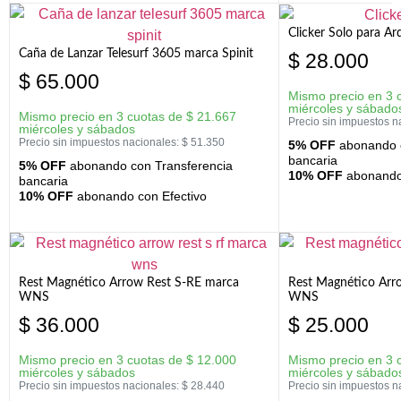
Clicker Solo para A
Caña de Lanzar Telesurf 3605 marca Spinit
$
28.000
$
65.000
Mismo precio en 3 
miércoles y sábado
Mismo precio en 3 cuotas de
$
21.667
Precio sin impuestos n
miércoles y sábados
Precio sin impuestos nacionales:
$
51.350
5% OFF
abonando c
bancaria
5% OFF
abonando con Transferencia
10% OFF
abonando 
bancaria
10% OFF
abonando con Efectivo
Rest Magnético Arrow Rest S-RE marca
Rest Magnético Arr
WNS
WNS
$
36.000
$
25.000
Mismo precio en 3 cuotas de
$
12.000
Mismo precio en 3 
miércoles y sábados
miércoles y sábado
Precio sin impuestos nacionales:
$
28.440
Precio sin impuestos n