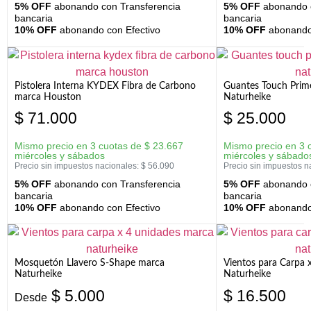
5% OFF
abonando con Transferencia
5% OFF
abonando c
bancaria
bancaria
10% OFF
abonando con Efectivo
10% OFF
abonando 
Pistolera Interna KYDEX Fibra de Carbono
Guantes Touch Prim
marca Houston
Naturheike
$
71.000
$
25.000
Mismo precio en 3 cuotas de
$
23.667
Mismo precio en 3 
miércoles y sábados
miércoles y sábado
Precio sin impuestos nacionales:
$
56.090
Precio sin impuestos n
5% OFF
abonando con Transferencia
5% OFF
abonando c
bancaria
bancaria
10% OFF
abonando con Efectivo
10% OFF
abonando 
Mosquetón Llavero S-Shape marca
Vientos para Carpa 
Naturheike
Naturheike
$
5.000
$
16.500
Desde