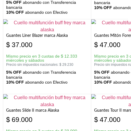
5% OFF
abonando con Transferencia
bancaria
bancaria
10% OFF
abonando 
10% OFF
abonando con Efectivo
Guantes Liner Blazer marca Alaska
Guantes Mitón Fores
$
37.000
$
47.000
Mismo precio en 3 cuotas de
$
12.333
Mismo precio en 3 
miércoles y sábados
miércoles y sábado
Precio sin impuestos nacionales:
$
29.230
Precio sin impuestos n
5% OFF
abonando con Transferencia
5% OFF
abonando c
bancaria
bancaria
10% OFF
abonando con Efectivo
10% OFF
abonando 
Guantes Slide II marca Alaska
Guantes Tour II mar
$
69.000
$
47.000