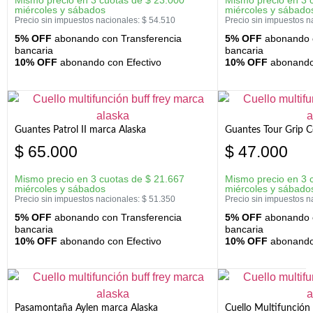
Mismo precio en 3 cuotas de
$
23.000
Mismo precio en 3 
miércoles y sábados
miércoles y sábado
Precio sin impuestos nacionales:
$
54.510
Precio sin impuestos n
5% OFF
abonando con Transferencia
5% OFF
abonando c
bancaria
bancaria
10% OFF
abonando con Efectivo
10% OFF
abonando 
Guantes Patrol II marca Alaska
Guantes Tour Grip C
$
65.000
$
47.000
Mismo precio en 3 cuotas de
$
21.667
Mismo precio en 3 
miércoles y sábados
miércoles y sábado
Precio sin impuestos nacionales:
$
51.350
Precio sin impuestos n
5% OFF
abonando con Transferencia
5% OFF
abonando c
bancaria
bancaria
10% OFF
abonando con Efectivo
10% OFF
abonando 
Pasamontaña Aylen marca Alaska
Cuello Multifunción