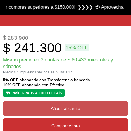
Producto nuevo
ompras superiores a $150.000! ❯❯❯❯ 💳 Aprovecha las 3 cuota
Kit Pinza Multiuso Rebar + Micra marca Leatherman
$
283.900
$
241.300
15% OFF
Mismo precio en 3 cuotas de
$
80.433
miércoles y
sábados
Precio sin impuestos nacionales:
$
190.627
5% OFF
abonando con Transferencia bancaria
10% OFF
abonando con Efectivo
ENVÍO GRATIS A TODO EL PAÍS
Añadir al carrito
Comprar Ahora