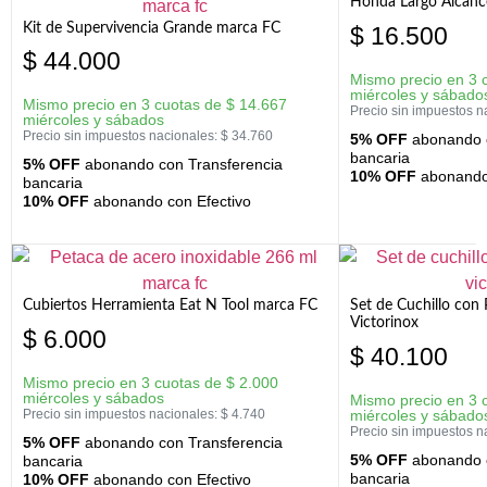
Honda Largo Alcanc
Kit de Supervivencia Grande marca FC
$
16.500
$
44.000
Mismo precio en 3 
miércoles y sábado
Mismo precio en 3 cuotas de
$
14.667
Precio sin impuestos n
miércoles y sábados
Precio sin impuestos nacionales:
$
34.760
5% OFF
abonando c
bancaria
5% OFF
abonando con Transferencia
10% OFF
abonando 
bancaria
10% OFF
abonando con Efectivo
Cubiertos Herramienta Eat N Tool marca FC
Set de Cuchillo con 
Victorinox
$
6.000
$
40.100
Mismo precio en 3 cuotas de
$
2.000
miércoles y sábados
Mismo precio en 3 
Precio sin impuestos nacionales:
$
4.740
miércoles y sábado
Precio sin impuestos n
5% OFF
abonando con Transferencia
5% OFF
abonando c
bancaria
bancaria
10% OFF
abonando con Efectivo