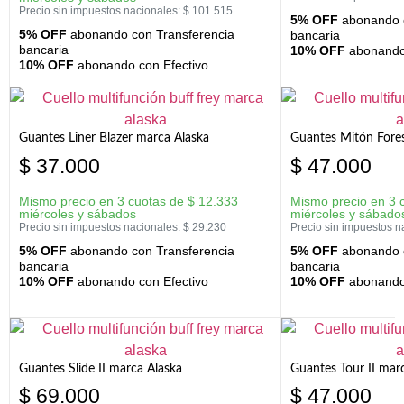
Precio sin impuestos nacionales:
$
101.515
5% OFF
abonando c
5% OFF
abonando con Transferencia
bancaria
bancaria
10% OFF
abonando 
10% OFF
abonando con Efectivo
Guantes Liner Blazer marca Alaska
Guantes Mitón Fores
$
37.000
$
47.000
Mismo precio en 3 cuotas de
$
12.333
Mismo precio en 3 
miércoles y sábados
miércoles y sábado
Precio sin impuestos nacionales:
$
29.230
Precio sin impuestos n
5% OFF
abonando con Transferencia
5% OFF
abonando c
bancaria
bancaria
10% OFF
abonando con Efectivo
10% OFF
abonando 
Guantes Slide II marca Alaska
Guantes Tour II mar
$
69.000
$
47.000