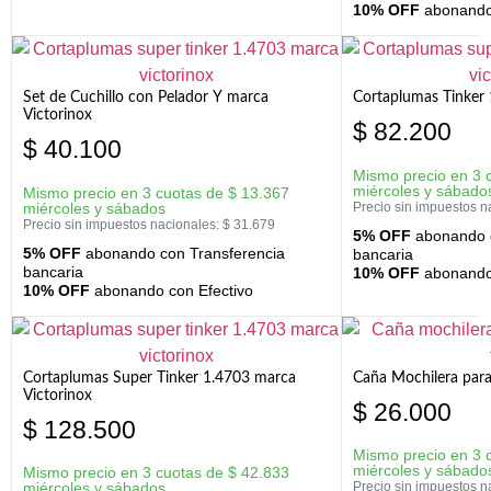
10% OFF
abonando 
Set de Cuchillo con Pelador Y marca
Cortaplumas Tinker 
Victorinox
$
82.200
$
40.100
Mismo precio en 3 
miércoles y sábado
Mismo precio en 3 cuotas de
$
13.367
miércoles y sábados
Precio sin impuestos n
Precio sin impuestos nacionales:
$
31.679
5% OFF
abonando c
5% OFF
abonando con Transferencia
bancaria
bancaria
10% OFF
abonando 
10% OFF
abonando con Efectivo
Cortaplumas Super Tinker 1.4703 marca
Caña Mochilera para
Victorinox
$
26.000
$
128.500
Mismo precio en 3 
miércoles y sábado
Mismo precio en 3 cuotas de
$
42.833
miércoles y sábados
Precio sin impuestos n