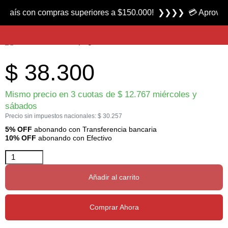
Producto nuevo
ís con compras superiores a $150.000! ❯❯❯❯ 💳 Aprovecha la
Anzuelo Serie 3191 marca Mustad
$
38.300
Mismo precio en 3 cuotas de
$
12.767
miércoles y
sábados
Precio sin impuestos nacionales:
$
30.257
5% OFF
abonando con Transferencia bancaria
10% OFF
abonando con Efectivo
Añadir al carrito
Comprar Ahora