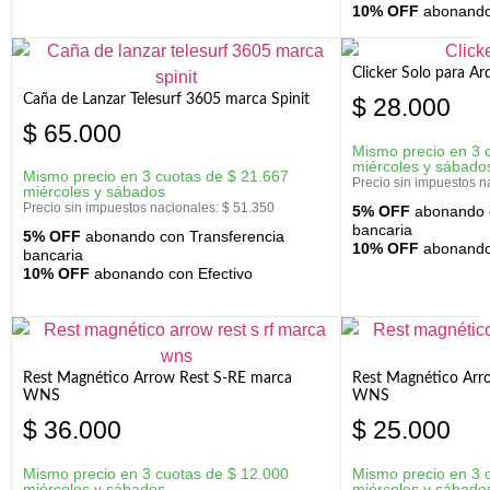
10% OFF
abonando 
Clicker Solo para A
Caña de Lanzar Telesurf 3605 marca Spinit
$
28.000
$
65.000
Mismo precio en 3 
miércoles y sábado
Mismo precio en 3 cuotas de
$
21.667
Precio sin impuestos n
miércoles y sábados
Precio sin impuestos nacionales:
$
51.350
5% OFF
abonando c
bancaria
5% OFF
abonando con Transferencia
10% OFF
abonando 
bancaria
10% OFF
abonando con Efectivo
Rest Magnético Arrow Rest S-RE marca
Rest Magnético Arr
WNS
WNS
$
36.000
$
25.000
Mismo precio en 3 cuotas de
$
12.000
Mismo precio en 3 
miércoles y sábados
miércoles y sábado