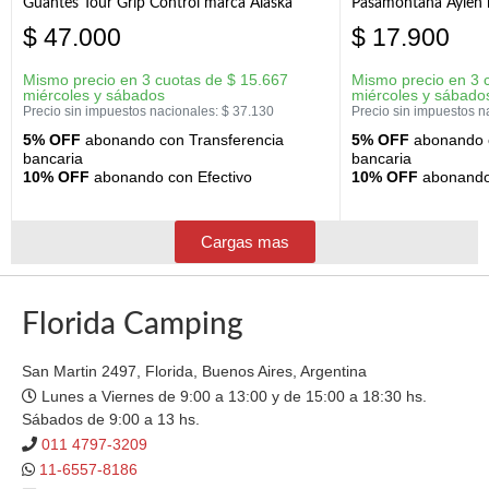
Guantes Tour Grip Control marca Alaska
Pasamontaña Aylen 
$
47.000
$
17.900
Mismo precio en 3 cuotas de
$
15.667
Mismo precio en 3 
miércoles y sábados
miércoles y sábado
Precio sin impuestos nacionales:
$
37.130
Precio sin impuestos n
5% OFF
abonando con Transferencia
5% OFF
abonando c
bancaria
bancaria
10% OFF
abonando con Efectivo
10% OFF
abonando 
Cargas mas
Florida Camping
San Martin 2497, Florida, Buenos Aires, Argentina
Lunes a Viernes de 9:00 a 13:00 y de 15:00 a 18:30 hs.
Sábados de 9:00 a 13 hs.
011 4797-3209
11-6557-8186