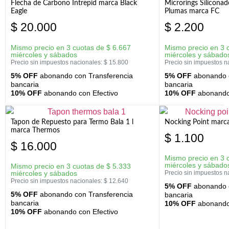
Flecha de Carbono Intrepid marca Black
Microrings Silicona
Eagle
Plumas marca FC
$
20.000
$
2.200
Mismo precio en 3 cuotas de
$
6.667
Mismo precio en 3 
miércoles y sábados
miércoles y sábado
Precio sin impuestos nacionales:
$
15.800
Precio sin impuestos n
5% OFF
abonando con Transferencia
5% OFF
abonando c
bancaria
bancaria
10% OFF
abonando con Efectivo
10% OFF
abonando 
Tapon de Repuesto para Termo Bala 1 l
Nocking Point marc
marca Thermos
$
1.100
$
16.000
Mismo precio en 3 
miércoles y sábado
Mismo precio en 3 cuotas de
$
5.333
miércoles y sábados
Precio sin impuestos n
Precio sin impuestos nacionales:
$
12.640
5% OFF
abonando c
5% OFF
abonando con Transferencia
bancaria
bancaria
10% OFF
abonando 
10% OFF
abonando con Efectivo