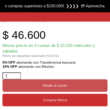
Producto nuevo
compras superiores a $150.000! ❯❯❯❯ 💳 Aprovecha las 3 cuot
Anzuelo Serie 3366 marca Mustad
$
46.600
Mismo precio en 3 cuotas de
$
15.533
miércoles y
sábados
Precio sin impuestos nacionales:
$
36.814
5% OFF
abonando con Transferencia bancaria
10% OFF
abonando con Efectivo
Añadir al carrito
Comprar Ahora