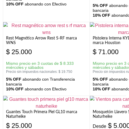
10% OFF
abonando con Efectivo
5% OFF
abonando c
bancaria
10% OFF
abonando 
Rest Magnético Arrow Rest S-RF marca
Pistolera Interna K
WNS
marca Houston
$
25.000
$
71.000
Mismo precio en 3 cuotas de
$
8.333
Mismo precio en 3 
miércoles y sábados
miércoles y sábado
Precio sin impuestos nacionales:
$
19.750
Precio sin impuestos n
5% OFF
abonando con Transferencia
5% OFF
abonando c
bancaria
bancaria
10% OFF
abonando con Efectivo
10% OFF
abonando 
Guantes Touch Primera Piel GL10 marca
Mosquetón Llavero 
Naturheike
Naturheike
$
25.000
$
5.00
Desde