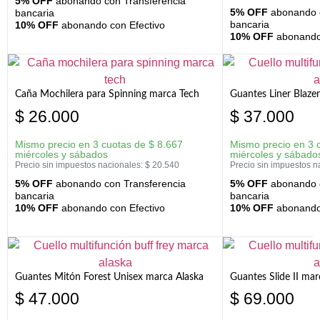
5% OFF
abonando con Transferencia
5% OFF
abonando c
bancaria
bancaria
10% OFF
abonando con Efectivo
10% OFF
abonando 
Caña Mochilera para Spinning marca Tech
Guantes Liner Blaze
$
26.000
$
37.000
Mismo precio en 3 cuotas de
$
8.667
Mismo precio en 3 
miércoles y sábados
miércoles y sábado
Precio sin impuestos nacionales:
$
20.540
Precio sin impuestos n
5% OFF
abonando con Transferencia
5% OFF
abonando c
bancaria
bancaria
10% OFF
abonando con Efectivo
10% OFF
abonando 
Guantes Mitón Forest Unisex marca Alaska
Guantes Slide II mar
$
47.000
$
69.000