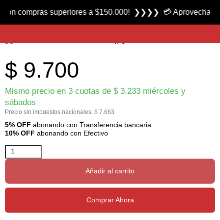
Producto nuevo
compras superiores a $150.000! ❯❯❯❯ 💳 Aprovecha las 3 cuot
Anzuelo serie 2369 x 100 marca Mustad
$
9.700
Mismo precio en 3 cuotas de
$
3.233
miércoles y
sábados
Precio sin impuestos nacionales:
$
7.663
5% OFF
abonando con Transferencia bancaria
10% OFF
abonando con Efectivo
Añadir al carrito
Comprar Ahora