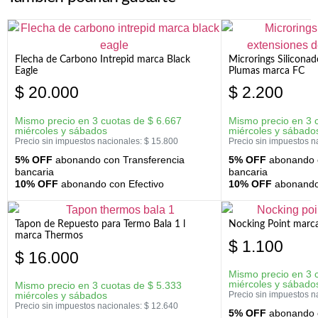
Flecha de Carbono Intrepid marca Black
Microrings Silicona
Eagle
Plumas marca FC
$
20.000
$
2.200
Mismo precio en 3 cuotas de
$
6.667
Mismo precio en 3 
miércoles y sábados
miércoles y sábado
Precio sin impuestos nacionales:
$
15.800
Precio sin impuestos n
5% OFF
abonando con Transferencia
5% OFF
abonando c
bancaria
bancaria
10% OFF
abonando con Efectivo
10% OFF
abonando 
Tapon de Repuesto para Termo Bala 1 l
Nocking Point marc
marca Thermos
$
1.100
$
16.000
Mismo precio en 3 
miércoles y sábado
Mismo precio en 3 cuotas de
$
5.333
miércoles y sábados
Precio sin impuestos n
Precio sin impuestos nacionales:
$
12.640
5% OFF
abonando c