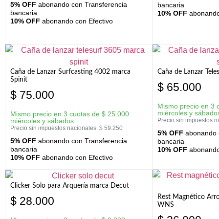
5% OFF
abonando con Transferencia
bancaria
bancaria
10% OFF
abonando 
10% OFF
abonando con Efectivo
Caña de Lanzar Surfcasting 4002 marca
Caña de Lanzar Tele
Spinit
$
65.000
$
75.000
Mismo precio en 3 
miércoles y sábado
Mismo precio en 3 cuotas de
$
25.000
miércoles y sábados
Precio sin impuestos n
Precio sin impuestos nacionales:
$
59.250
5% OFF
abonando c
5% OFF
abonando con Transferencia
bancaria
bancaria
10% OFF
abonando 
10% OFF
abonando con Efectivo
Clicker Solo para Arquería marca Decut
Rest Magnético Arr
$
28.000
WNS