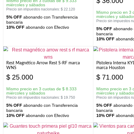
$
36.000
Mismo precio en 3 cuotas de
$
9.333
miércoles y sábados
Precio sin impuestos nacionales:
$
22.120
Mismo precio en 3 
miércoles y sábado
5% OFF
abonando con Transferencia
Precio sin impuestos n
bancaria
10% OFF
abonando con Efectivo
5% OFF
abonando c
bancaria
10% OFF
abonando 
Rest Magnético Arrow Rest S-RF marca
Pistolera Interna K
WNS
marca Houston
$
25.000
$
71.000
Mismo precio en 3 cuotas de
$
8.333
Mismo precio en 3 
miércoles y sábados
miércoles y sábado
Precio sin impuestos nacionales:
$
19.750
Precio sin impuestos n
5% OFF
abonando con Transferencia
5% OFF
abonando c
bancaria
bancaria
10% OFF
abonando con Efectivo
10% OFF
abonando 