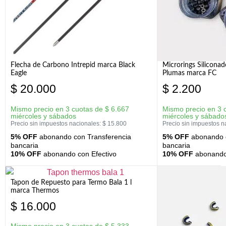
Flecha de Carbono Intrepid marca Black
Microrings Silicona
Eagle
Plumas marca FC
$
20.000
$
2.200
Mismo precio en 3 cuotas de
$
6.667
Mismo precio en 3 
miércoles y sábados
miércoles y sábado
Precio sin impuestos nacionales:
$
15.800
Precio sin impuestos n
5% OFF
abonando con Transferencia
5% OFF
abonando c
bancaria
bancaria
10% OFF
abonando con Efectivo
10% OFF
abonando 
Tapon de Repuesto para Termo Bala 1 l
marca Thermos
$
16.000