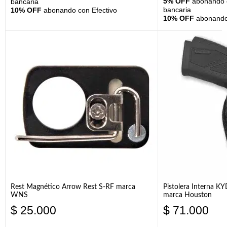
5% OFF
abonando c
bancaria
bancaria
10% OFF
abonando con Efectivo
10% OFF
abonando 
Rest Magnético Arrow Rest S-RF marca
Pistolera Interna K
WNS
marca Houston
$
25.000
$
71.000