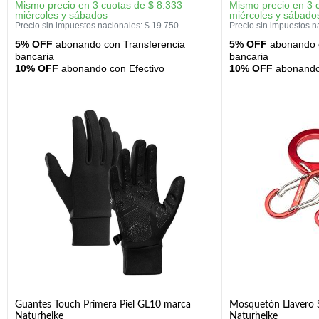
Mismo precio en 3 cuotas de
$
8.333
Mismo precio en 3 
miércoles y sábados
miércoles y sábado
Precio sin impuestos nacionales:
$
19.750
Precio sin impuestos n
5% OFF
abonando con Transferencia
5% OFF
abonando c
bancaria
bancaria
10% OFF
abonando con Efectivo
10% OFF
abonando 
Guantes Touch Primera Piel GL10 marca
Mosquetón Llavero 
Naturheike
Naturheike