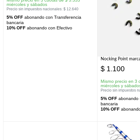
Mismo precio en 3 cuotas de
$
5.333
miércoles y sábados
Precio sin impuestos nacionales:
$
12.640
5% OFF
abonando con Transferencia
bancaria
10% OFF
abonando con Efectivo
Nocking Point marc
$
1.100
Mismo precio en 3 
miércoles y sábado
Precio sin impuestos n
5% OFF
abonando c
bancaria
10% OFF
abonando 