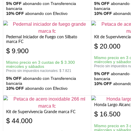
5% OFF
abonando con Transferencia
5% OFF
abonando c
bancaria
bancaria
10% OFF
abonando con Efectivo
10% OFF
abonando 
Pedernal Iniciador de Fuego con Silbato
Kit de Supervivenc
marca FC
$
20.000
$
9.900
Mismo precio en 3 
miércoles y sábado
Mismo precio en 3 cuotas de
$
3.300
miércoles y sábados
Precio sin impuestos n
Precio sin impuestos nacionales:
$
7.821
5% OFF
abonando c
5% OFF
abonando con Transferencia
bancaria
bancaria
10% OFF
abonando 
10% OFF
abonando con Efectivo
Honda Largo Alcanc
Kit de Supervivencia Grande marca FC
$
16.500
$
44.000
Mismo precio en 3 
miércoles y sábado