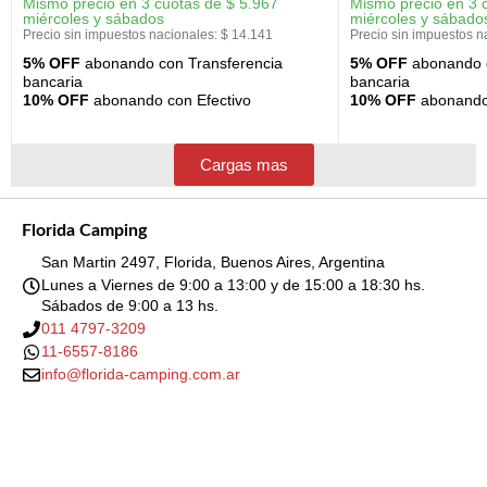
Mismo precio en 3 cuotas de
$
5.967
Mismo precio en 3 
miércoles y sábados
miércoles y sábado
Precio sin impuestos nacionales:
$
14.141
Precio sin impuestos n
5% OFF
abonando con Transferencia
5% OFF
abonando c
bancaria
bancaria
10% OFF
abonando con Efectivo
10% OFF
abonando 
Cargas mas
Florida Camping
San Martin 2497, Florida, Buenos Aires, Argentina
Lunes a Viernes de 9:00 a 13:00 y de 15:00 a 18:30 hs.
Sábados de 9:00 a 13 hs.
011 4797-3209
11-6557-8186
info@florida-camping.com.ar