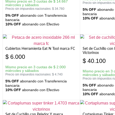
Mismo precio en 3 cuotas de
$
14.667
Precio sin impuestos n
miércoles y sábados
Precio sin impuestos nacionales:
$
34.760
5% OFF
abonando c
bancaria
5% OFF
abonando con Transferencia
10% OFF
abonando 
bancaria
10% OFF
abonando con Efectivo
Cubiertos Herramienta Eat N Tool marca FC
Set de Cuchillo con 
Victorinox
$
6.000
$
40.100
Mismo precio en 3 cuotas de
$
2.000
miércoles y sábados
Mismo precio en 3 
Precio sin impuestos nacionales:
$
4.740
miércoles y sábado
Precio sin impuestos n
5% OFF
abonando con Transferencia
5% OFF
abonando c
bancaria
bancaria
10% OFF
abonando con Efectivo
10% OFF
abonando 
Set de Cuchillo con Pelador Y marca
Cortaplumas Tinker 