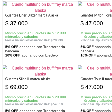
Guantes Liner Blazer marca Alaska
Guantes Mitón Fores
$
37.000
$
47.000
Mismo precio en 3 cuotas de
$
12.333
Mismo precio en 3 
miércoles y sábados
miércoles y sábado
Precio sin impuestos nacionales:
$
29.230
Precio sin impuestos n
5% OFF
abonando con Transferencia
5% OFF
abonando c
bancaria
bancaria
10% OFF
abonando con Efectivo
10% OFF
abonando 
Guantes Slide II marca Alaska
Guantes Tour II mar
$
69.000
$
47.000
Mismo precio en 3 cuotas de
$
23.000
Mismo precio en 3 
miércoles y sábados
miércoles y sábado
Precio sin impuestos nacionales:
$
54.510
Precio sin impuestos n
5% OFF
abonando con Transferencia
5% OFF
abonando c