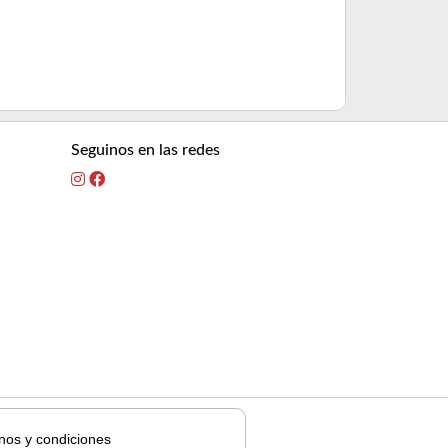
Mismo precio 
Precio sin impuest
5% OFF
abona
10% OFF
abon
Seguinos en las redes
nos y condiciones