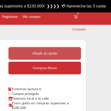
res a $150.000! ❯❯❯❯ 💳 Aprovecha las 3 cuotas sin interés 
0
Registrarse
Mis compras
Compartir
Añadir al carrito
Comprar Ahora
Emitimos factura A
Compra protegida
Tenemos local a la calle
Envio gratis en compras superiores a
$150.000