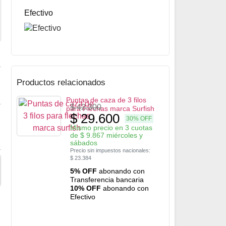
5% OFF
abonando con Transferencia bancaria
10% OFF
Efectivo
abonando con Efectivo
Productos relacionados
Puntas de caza de 3 filos
$
42.300
para Flechas marca Surfish
$
29.600
30% OFF
Mismo precio en 3 cuotas
de
$
9.867
miércoles y
sábados
Precio sin impuestos nacionales:
$
23.384
5% OFF
abonando con
Transferencia bancaria
10% OFF
abonando con
Efectivo