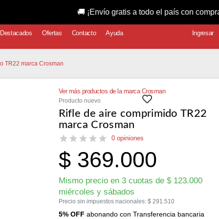
🚚 ¡Envío gratis a todo el país con compras superio
Destacados
Ofertas
Contacto
Ayuda
Ingresar
mido TR22 marca Crosman
Ver más productos de la marca Crosman
Producto nuevo
Rifle de aire comprimido TR22
marca Crosman
0 opiniones
$
369.000
Mismo precio en 3 cuotas de
$
123.000
miércoles y sábados
Precio sin impuestos nacionales:
$
291.510
5% OFF
abonando con Transferencia bancaria