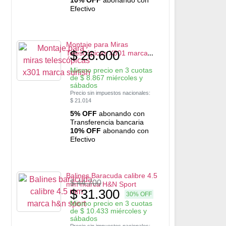
Efectivo
Montaje para Miras
$
26.600
Telescópicas X301 marca
Surfish
Mismo precio en 3 cuotas
de
$
8.867
miércoles y
sábados
Precio sin impuestos nacionales:
$
21.014
5% OFF
abonando con
Transferencia bancaria
10% OFF
abonando con
Efectivo
Balines Baracuda calibre 4.5
$
44.700
mm marca H&N Sport
$
31.300
30% OFF
Mismo precio en 3 cuotas
de
$
10.433
miércoles y
sábados
Precio sin impuestos nacionales: