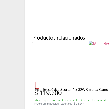
Productos relacionados
Mira Telescópica Sporter 4 x 32WR marca Gamo
$
119.300
Mismo precio en 3 cuotas de
$
39.767
miércoles
Precio sin impuestos nacionales:
$
94.247