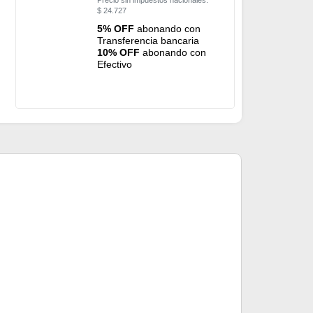
$
24.727
5% OFF
abonando con
Transferencia bancaria
10% OFF
abonando con
Efectivo
Inserto de Fo
$
18.40