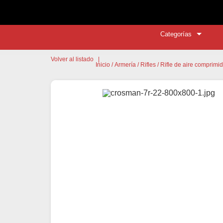
Categorías
Volver al listado
|
Inicio
/
Armería
/
Rifles
/ Rifle de aire compri