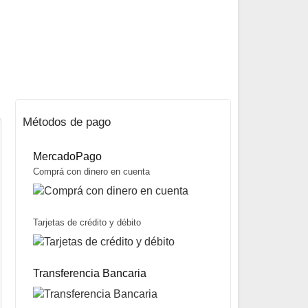
Métodos de pago
MercadoPago
Comprá con dinero en cuenta
Tarjetas de crédito y débito
Caja para Moscas BCF1558 marca Waterdog
$
11.100
$
5.000
Transferencia Bancaria
55% OFF
Mismo precio en 3 cuotas de
$
1.667
miércoles y sábados
Precio sin impuestos nacionales:
$
3.950