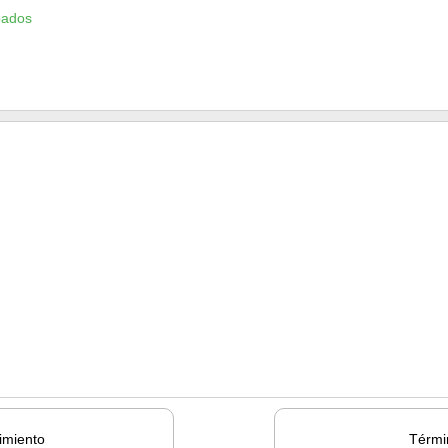
bados
imiento
Térmi