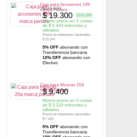
Caja para Accesorios 199
$
29.600
marca Panaro
$
19.300
35% OFF
Mismo precio en 3 cuotas
de
$
6.433
miércoles y
sábados
Precio sin impuestos nacionales:
$
15.247
5% OFF
abonando con
Transferencia bancaria
10% OFF
abonando con
Efectivo
Caja para Moscas 20A
$
9.400
marca Panaro
Mismo precio en 3 cuotas
de
$
3.133
miércoles y
sábados
Precio sin impuestos nacionales:
$
7.426
5% OFF
abonando con
Transferencia bancaria
10% OFF
abonando con