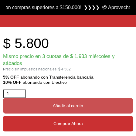
Producto nuevo
 compras superiores a $150.000! ❯❯❯❯ 💳 Aprovecha las 3 cuo
Posacañas Rio marca FC
$
5.800
Mismo precio en 3 cuotas de
$
1.933
miércoles y
sábados
Precio sin impuestos nacionales:
$
4.582
5% OFF
abonando con Transferencia bancaria
10% OFF
abonando con Efectivo
Añadir al carrito
Comprar Ahora