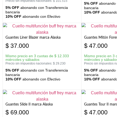
Precio sin impuestos nacionales:
$
101.515
5% OFF
abonando c
5% OFF
abonando con Transferencia
bancaria
bancaria
10% OFF
abonando 
10% OFF
abonando con Efectivo
Guantes Liner Blazer marca Alaska
Guantes Mitón Fores
$
37.000
$
47.000
Mismo precio en 3 cuotas de
$
12.333
Mismo precio en 3 
miércoles y sábados
miércoles y sábado
Precio sin impuestos nacionales:
$
29.230
Precio sin impuestos n
5% OFF
abonando con Transferencia
5% OFF
abonando c
bancaria
bancaria
10% OFF
abonando con Efectivo
10% OFF
abonando 
Guantes Slide II marca Alaska
Guantes Tour II mar
$
69.000
$
47.000