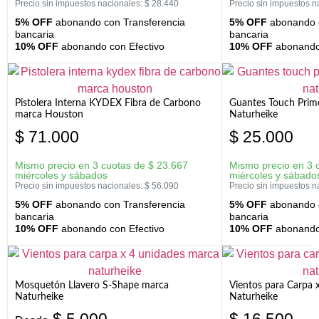
Precio sin impuestos nacionales:
$
28.440
Precio sin impuestos n
5% OFF
abonando con Transferencia
5% OFF
abonando c
bancaria
bancaria
10% OFF
abonando con Efectivo
10% OFF
abonando 
Pistolera Interna KYDEX Fibra de Carbono
Guantes Touch Prim
marca Houston
Naturheike
$
71.000
$
25.000
Mismo precio en 3 cuotas de
$
23.667
Mismo precio en 3 
miércoles y sábados
miércoles y sábado
Precio sin impuestos nacionales:
$
56.090
Precio sin impuestos n
5% OFF
abonando con Transferencia
5% OFF
abonando c
bancaria
bancaria
10% OFF
abonando con Efectivo
10% OFF
abonando 
Mosquetón Llavero S-Shape marca
Vientos para Carpa 
Naturheike
Naturheike
$
5.000
$
16.500