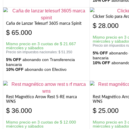
10% OFF
abonando 
Clicker Solo para A
Caña de Lanzar Telesurf 3605 marca Spinit
$
28.000
$
65.000
Mismo precio en 3 
miércoles y sábado
Mismo precio en 3 cuotas de
$
21.667
Precio sin impuestos n
miércoles y sábados
Precio sin impuestos nacionales:
$
51.350
5% OFF
abonando c
bancaria
5% OFF
abonando con Transferencia
10% OFF
abonando 
bancaria
10% OFF
abonando con Efectivo
Rest Magnético Arrow Rest S-RE marca
Rest Magnético Arr
WNS
WNS
$
36.000
$
25.000
Mismo precio en 3 cuotas de
$
12.000
Mismo precio en 3 
miércoles y sábados
miércoles y sábado