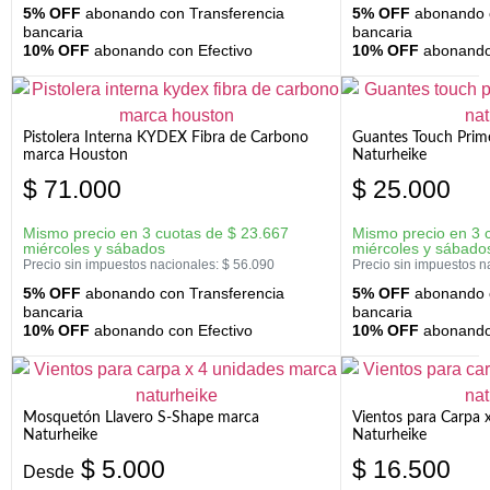
5% OFF
abonando con Transferencia
5% OFF
abonando c
bancaria
bancaria
10% OFF
abonando con Efectivo
10% OFF
abonando 
Pistolera Interna KYDEX Fibra de Carbono
Guantes Touch Prim
marca Houston
Naturheike
$
71.000
$
25.000
Mismo precio en 3 cuotas de
$
23.667
Mismo precio en 3 
miércoles y sábados
miércoles y sábado
Precio sin impuestos nacionales:
$
56.090
Precio sin impuestos n
5% OFF
abonando con Transferencia
5% OFF
abonando c
bancaria
bancaria
10% OFF
abonando con Efectivo
10% OFF
abonando 
Mosquetón Llavero S-Shape marca
Vientos para Carpa 
Naturheike
Naturheike
$
5.000
$
16.500
Desde