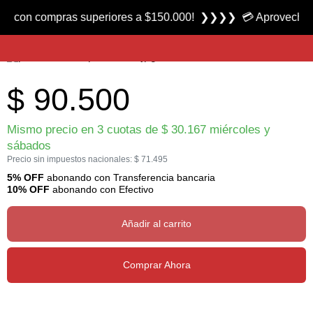
Producto nuevo
con compras superiores a $150.000! ❯❯❯❯ 💳 Aprovecha las 3 
Balde Portacarnadas 700 marca Plano
$
90.500
Mismo precio en 3 cuotas de
$
30.167
miércoles y
sábados
Precio sin impuestos nacionales:
$
71.495
5% OFF
abonando con Transferencia bancaria
10% OFF
abonando con Efectivo
Añadir al carrito
Comprar Ahora