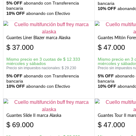
5% OFF
abonando con Transferencia
bancaria
bancaria
10% OFF
abonando 
10% OFF
abonando con Efectivo
Guantes Liner Blazer marca Alaska
Guantes Mitón Fores
$
37.000
$
47.000
Mismo precio en 3 cuotas de
$
12.333
Mismo precio en 3 
miércoles y sábados
miércoles y sábado
Precio sin impuestos nacionales:
$
29.230
Precio sin impuestos n
5% OFF
abonando con Transferencia
5% OFF
abonando c
bancaria
bancaria
10% OFF
abonando con Efectivo
10% OFF
abonando 
Guantes Slide II marca Alaska
Guantes Tour II mar
$
69.000
$
47.000