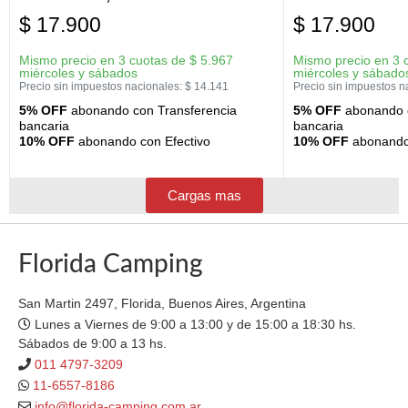
$
17.900
$
17.900
Mismo precio en 3 cuotas de
$
5.967
Mismo precio en 3 
miércoles y sábados
miércoles y sábado
Precio sin impuestos nacionales:
$
14.141
Precio sin impuestos n
5% OFF
abonando con Transferencia
5% OFF
abonando c
bancaria
bancaria
10% OFF
abonando con Efectivo
10% OFF
abonando 
Cargas mas
Florida Camping
San Martin 2497, Florida, Buenos Aires, Argentina
Lunes a Viernes de 9:00 a 13:00 y de 15:00 a 18:30 hs.
Sábados de 9:00 a 13 hs.
011 4797-3209
11-6557-8186
info@florida-camping.com.ar