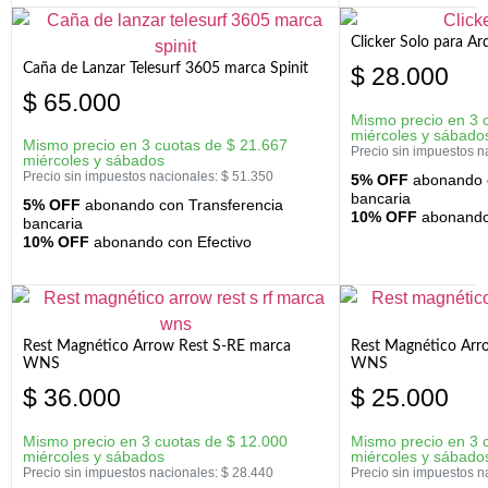
Clicker Solo para A
Caña de Lanzar Telesurf 3605 marca Spinit
$
28.000
$
65.000
Mismo precio en 3 
miércoles y sábado
Mismo precio en 3 cuotas de
$
21.667
Precio sin impuestos n
miércoles y sábados
Precio sin impuestos nacionales:
$
51.350
5% OFF
abonando c
bancaria
5% OFF
abonando con Transferencia
10% OFF
abonando 
bancaria
10% OFF
abonando con Efectivo
Rest Magnético Arrow Rest S-RE marca
Rest Magnético Arr
WNS
WNS
$
36.000
$
25.000
Mismo precio en 3 cuotas de
$
12.000
Mismo precio en 3 
miércoles y sábados
miércoles y sábado
Precio sin impuestos nacionales:
$
28.440
Precio sin impuestos n