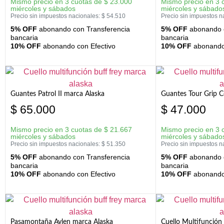
Mismo precio en 3 cuotas de
$
23.000
Mismo precio en 3 
miércoles y sábados
miércoles y sábado
Precio sin impuestos nacionales:
$
54.510
Precio sin impuestos n
5% OFF
abonando con Transferencia
5% OFF
abonando c
bancaria
bancaria
10% OFF
abonando con Efectivo
10% OFF
abonando 
Guantes Patrol II marca Alaska
Guantes Tour Grip C
$
65.000
$
47.000
Mismo precio en 3 cuotas de
$
21.667
Mismo precio en 3 
miércoles y sábados
miércoles y sábado
Precio sin impuestos nacionales:
$
51.350
Precio sin impuestos n
5% OFF
abonando con Transferencia
5% OFF
abonando c
bancaria
bancaria
10% OFF
abonando con Efectivo
10% OFF
abonando 
Pasamontaña Aylen marca Alaska
Cuello Multifunción