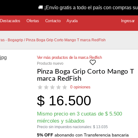
🚚 ¡Envío gratis a todo el país con compras superiores a
Destacados
Ofertas
Contacto
Ayuda
Ingresar
eras - Bogagrip
/ Pinza Boga Grip Corto Mango T marca RedFish
Ver más productos de la marca Redfish
Producto nuevo
Pinza Boga Grip Corto Mango T
marca RedFish
0 opiniones
$
16.500
Mismo precio en 3 cuotas de
$
5.500
miércoles y sábados
Precio sin impuestos nacionales:
$
13.035
5% OFF
abonando con Transferencia bancaria