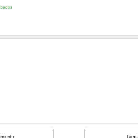
ábados
imiento
Térmi