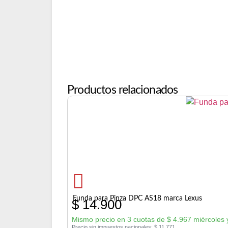
Productos relacionados
Funda para Pinza DPC AS18 marca Lexus
$
14.900
Mismo precio en 3 cuotas de
$
4.967
miércoles 
Precio sin impuestos nacionales:
$
11.771