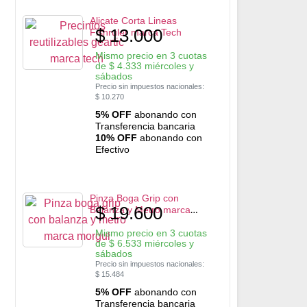
Alicate Corta Lineas
$
13.000
Fishruler marca Tech
Mismo precio en 3 cuotas
de
$
4.333
miércoles y
sábados
Precio sin impuestos nacionales:
$
10.270
5% OFF
abonando con
Transferencia bancaria
10% OFF
abonando con
Efectivo
Pinza Boga Grip con
$
19.600
Balanza y Metro marca
Morgul
Mismo precio en 3 cuotas
de
$
6.533
miércoles y
sábados
Precio sin impuestos nacionales:
$
15.484
5% OFF
abonando con
Transferencia bancaria