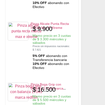
10% OFF
abonando con
Efectivo
Pinza Alicate Punta Recta
$
9.900
marca Max E-Xtreme
Mismo precio en 3 cuotas
de
$
3.300
miércoles y
sábados
Precio sin impuestos nacionales:
$
7.821
5% OFF
abonando con
Transferencia bancaria
10% OFF
abonando con
Efectivo
Pinza Boga Grip con
$
16.500
Balanza 17043 marca
RedFish
Mismo precio en 3 cuotas
de
$
5.500
miércoles y
sábados