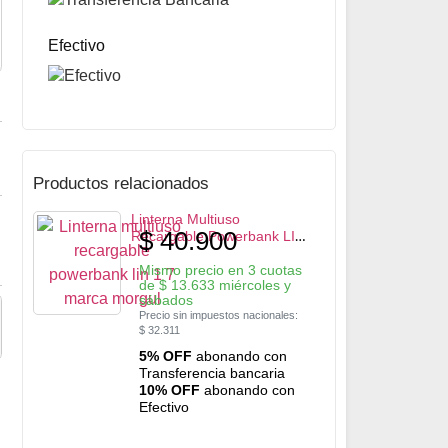
5% OFF
abonando con Transferencia bancaria
10% OFF
abonando con Efectivo
Efectivo
Productos relacionados
Linterna Multiuso
$
40.900
Recargable Powerbank LIN
1-7 marca Morgul
Mismo precio en 3 cuotas
de
$
13.633
miércoles y
sábados
Precio sin impuestos nacionales:
$
32.311
5% OFF
abonando con
Transferencia bancaria
10% OFF
abonando con
Efectivo