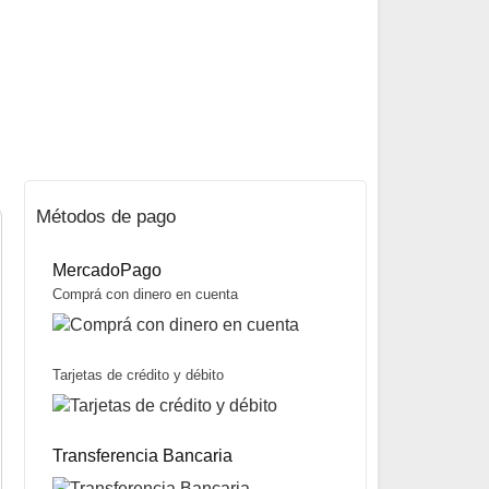
Métodos de pago
MercadoPago
Comprá con dinero en cuenta
Tarjetas de crédito y débito
Combo Pinza Boga Grip y Pinza Multiuso marca Morgul
$
42.700
Transferencia Bancaria
Mismo precio en 3 cuotas de
$
14.233
miércoles y sábados
Precio sin impuestos nacionales:
$
33.733