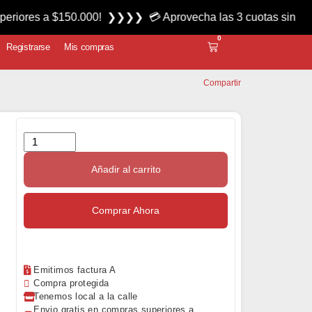
 $150.000! ❯❯❯❯ 💳 Aprovecha las 3 cuotas sin interés miérc
0
Registrarse
Mis compras
Compartir
Añadir al carrito
Comprar Ahora
Emitimos factura A
Compra protegida
Tenemos local a la calle
Envio gratis en compras superiores a