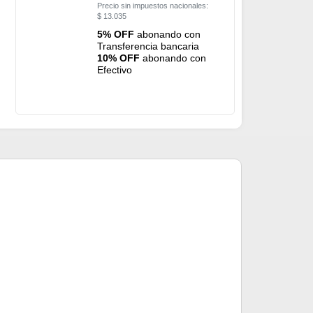
Precio sin impuestos nacionales:
$
13.035
5% OFF
abonando con
Transferencia bancaria
10% OFF
abonando con
Efectivo
Pinza Boga Gr
$
19.60