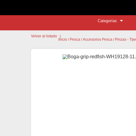
Categorías
Volver al listado
|
Inicio
/
Pesca
/
Accesorios Pesca
/
Pinzas - Tij