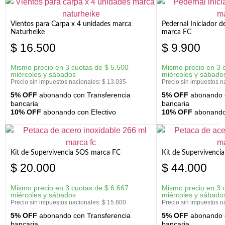
Vientos para Carpa x 4 unidades marca
Pedernal Iniciador d
Naturheike
marca FC
$
16.500
$
9.900
Mismo precio en 3 cuotas de
$
5.500
Mismo precio en 3 
miércoles y sábados
miércoles y sábado
Precio sin impuestos nacionales:
$
13.035
Precio sin impuestos n
5% OFF
abonando con Transferencia
5% OFF
abonando c
bancaria
bancaria
10% OFF
abonando con Efectivo
10% OFF
abonando 
Kit de Supervivencia SOS marca FC
Kit de Supervivenci
$
20.000
$
44.000
Mismo precio en 3 cuotas de
$
6.667
Mismo precio en 3 
miércoles y sábados
miércoles y sábado
Precio sin impuestos nacionales:
$
15.800
Precio sin impuestos n
5% OFF
abonando con Transferencia
5% OFF
abonando c
bancaria
bancaria