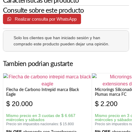
Características del producto
Consulte sobre este producto
Realizar consulta por WhatsApp
Solo los clientes que han iniciado sesión y han
comprado este producto pueden dejar una opinión.
Tambien podrian gustarte
Flecha de Carbono Intrepid marca Black
Microrings Silicona
Eagle
Plumas marca FC
$
20.000
$
2.200
Mismo precio en 3 cuotas de
$
6.667
Mismo precio en 3 
miércoles y sábados
miércoles y sábado
Precio sin impuestos nacionales:
$
15.800
Precio sin impuestos n
5% OFF
abonando con Transferencia
5% OFF
abonando c