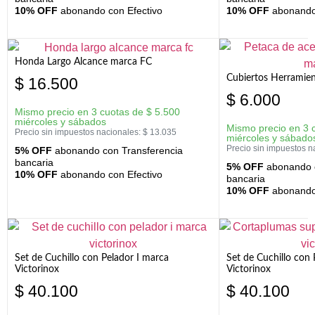
10% OFF
abonando con Efectivo
10% OFF
abonando 
Honda Largo Alcance marca FC
Cubiertos Herramien
$
16.500
$
6.000
Mismo precio en 3 cuotas de
$
5.500
miércoles y sábados
Mismo precio en 3 
Precio sin impuestos nacionales:
$
13.035
miércoles y sábado
Precio sin impuestos n
5% OFF
abonando con Transferencia
bancaria
5% OFF
abonando c
10% OFF
abonando con Efectivo
bancaria
10% OFF
abonando 
Set de Cuchillo con Pelador I marca
Set de Cuchillo con
Victorinox
Victorinox
$
40.100
$
40.100