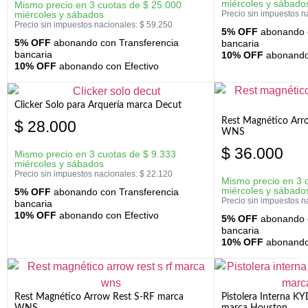
miércoles y sábado
Mismo precio en 3 cuotas de
$
25.000
miércoles y sábados
Precio sin impuestos n
Precio sin impuestos nacionales:
$
59.250
5% OFF
abonando c
5% OFF
abonando con Transferencia
bancaria
bancaria
10% OFF
abonando 
10% OFF
abonando con Efectivo
Clicker Solo para Arquería marca Decut
Rest Magnético Arr
$
28.000
WNS
$
36.000
Mismo precio en 3 cuotas de
$
9.333
miércoles y sábados
Precio sin impuestos nacionales:
$
22.120
Mismo precio en 3 
miércoles y sábado
5% OFF
abonando con Transferencia
Precio sin impuestos n
bancaria
10% OFF
abonando con Efectivo
5% OFF
abonando c
bancaria
10% OFF
abonando 
Rest Magnético Arrow Rest S-RF marca
Pistolera Interna K