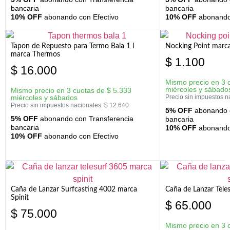
bancaria
bancaria
10% OFF
abonando con Efectivo
10% OFF
abonando 
Tapon de Repuesto para Termo Bala 1 l
Nocking Point marc
marca Thermos
$
1.100
$
16.000
Mismo precio en 3 
miércoles y sábado
Mismo precio en 3 cuotas de
$
5.333
miércoles y sábados
Precio sin impuestos n
Precio sin impuestos nacionales:
$
12.640
5% OFF
abonando c
5% OFF
abonando con Transferencia
bancaria
bancaria
10% OFF
abonando 
10% OFF
abonando con Efectivo
Caña de Lanzar Surfcasting 4002 marca
Caña de Lanzar Tele
Spinit
$
65.000
$
75.000
Mismo precio en 3 