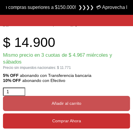
Producto nuevo
ompras superiores a $150.000! ❯❯❯❯ 💳 Aprovecha las 3 cuota
Funda para Pinza DPC AS18 marca Lexus
$
14.900
Mismo precio en 3 cuotas de
$
4.967
miércoles y
sábados
Precio sin impuestos nacionales:
$
11.771
5% OFF
abonando con Transferencia bancaria
10% OFF
abonando con Efectivo
Añadir al carrito
Comprar Ahora