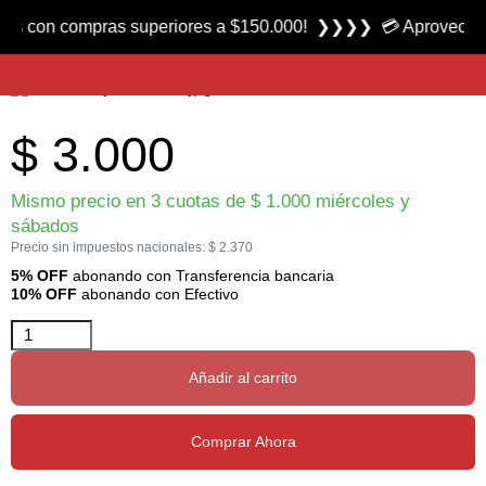
Producto nuevo
on compras superiores a $150.000! ❯❯❯❯ 💳 Aprovecha las 3 c
Piedra de Afilar Doble marca Crystal Rock
$
3.000
Mismo precio en 3 cuotas de
$
1.000
miércoles y
sábados
Precio sin impuestos nacionales:
$
2.370
5% OFF
abonando con Transferencia bancaria
10% OFF
abonando con Efectivo
Añadir al carrito
Comprar Ahora