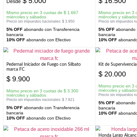
$
5.000
$
16.500
Desde
Mismo precio en 3 cuotas de
$
1.667
Mismo precio en 3 
miércoles y sábados
miércoles y sábado
Precio sin impuestos nacionales:
$
3.950
Precio sin impuestos n
5% OFF
abonando con Transferencia
5% OFF
abonando c
bancaria
bancaria
10% OFF
abonando con Efectivo
10% OFF
abonando 
Pedernal Iniciador de Fuego con Silbato
Kit de Supervivenc
marca FC
$
20.000
$
9.900
Mismo precio en 3 
miércoles y sábado
Mismo precio en 3 cuotas de
$
3.300
miércoles y sábados
Precio sin impuestos n
Precio sin impuestos nacionales:
$
7.821
5% OFF
abonando c
5% OFF
abonando con Transferencia
bancaria
bancaria
10% OFF
abonando 
10% OFF
abonando con Efectivo
Honda Largo Alcanc