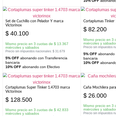
10% OFF
abonando 
Set de Cuchillo con Pelador Y marca
Cortaplumas Tinker 
Victorinox
$
82.200
$
40.100
Mismo precio en 3 
miércoles y sábado
Mismo precio en 3 cuotas de
$
13.367
miércoles y sábados
Precio sin impuestos n
Precio sin impuestos nacionales:
$
31.679
5% OFF
abonando c
5% OFF
abonando con Transferencia
bancaria
bancaria
10% OFF
abonando 
10% OFF
abonando con Efectivo
Cortaplumas Super Tinker 1.4703 marca
Caña Mochilera para
Victorinox
$
26.000
$
128.500
Mismo precio en 3 
miércoles y sábado
Mismo precio en 3 cuotas de
$
42.833
miércoles y sábados
Precio sin impuestos n