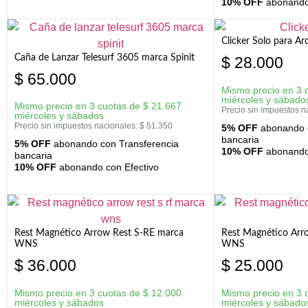
10% OFF
abonando 
Clicker Solo para A
Caña de Lanzar Telesurf 3605 marca Spinit
$
28.000
$
65.000
Mismo precio en 3 
miércoles y sábado
Mismo precio en 3 cuotas de
$
21.667
Precio sin impuestos n
miércoles y sábados
Precio sin impuestos nacionales:
$
51.350
5% OFF
abonando c
bancaria
5% OFF
abonando con Transferencia
10% OFF
abonando 
bancaria
10% OFF
abonando con Efectivo
Rest Magnético Arrow Rest S-RE marca
Rest Magnético Arr
WNS
WNS
$
36.000
$
25.000
Mismo precio en 3 cuotas de
$
12.000
Mismo precio en 3 
miércoles y sábados
miércoles y sábado