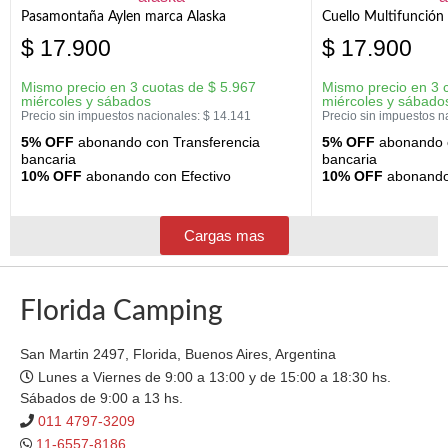
Pasamontaña Aylen marca Alaska
Cuello Multifunción
$
17.900
$
17.900
Mismo precio en 3 cuotas de
$
5.967
Mismo precio en 3 
miércoles y sábados
miércoles y sábado
Precio sin impuestos nacionales:
$
14.141
Precio sin impuestos n
5% OFF
abonando con Transferencia
5% OFF
abonando c
bancaria
bancaria
10% OFF
abonando con Efectivo
10% OFF
abonando 
Cargas mas
Florida Camping
San Martin 2497, Florida, Buenos Aires, Argentina
Lunes a Viernes de 9:00 a 13:00 y de 15:00 a 18:30 hs.
Sábados de 9:00 a 13 hs.
011 4797-3209
11-6557-8186