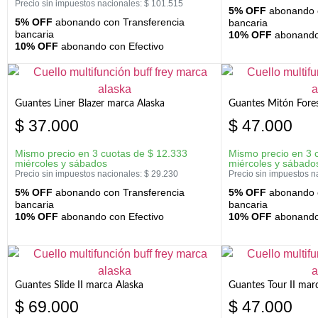
Precio sin impuestos nacionales:
$
101.515
5% OFF
abonando c
5% OFF
abonando con Transferencia
bancaria
bancaria
10% OFF
abonando 
10% OFF
abonando con Efectivo
Guantes Liner Blazer marca Alaska
Guantes Mitón Fores
$
37.000
$
47.000
Mismo precio en 3 cuotas de
$
12.333
Mismo precio en 3 
miércoles y sábados
miércoles y sábado
Precio sin impuestos nacionales:
$
29.230
Precio sin impuestos n
5% OFF
abonando con Transferencia
5% OFF
abonando c
bancaria
bancaria
10% OFF
abonando con Efectivo
10% OFF
abonando 
Guantes Slide II marca Alaska
Guantes Tour II mar
$
69.000
$
47.000