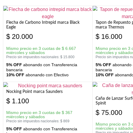
Flecha de Carbono Intrepid marca Black
Tapon de Repuesto p
Eagle
marca Thermos
$
20.000
$
16.000
Mismo precio en 3 cuotas de
$
6.667
Mismo precio en 3 
miércoles y sábados
miércoles y sábado
Precio sin impuestos nacionales:
$
15.800
Precio sin impuestos n
5% OFF
abonando con Transferencia
5% OFF
abonando c
bancaria
bancaria
10% OFF
abonando con Efectivo
10% OFF
abonando 
Nocking Point marca Saunders
Caña de Lanzar Sur
$
1.100
Spinit
$
75.000
Mismo precio en 3 cuotas de
$
367
miércoles y sábados
Precio sin impuestos nacionales:
$
869
Mismo precio en 3 
miércoles y sábado
5% OFF
abonando con Transferencia
Precio sin impuestos n