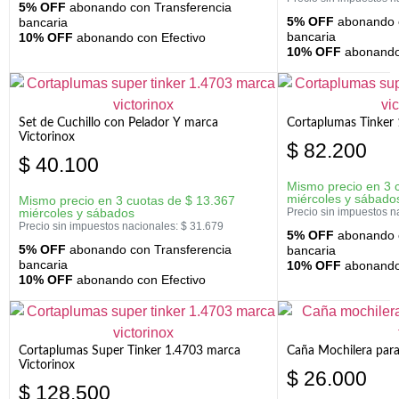
5% OFF
abonando con Transferencia
5% OFF
abonando c
bancaria
bancaria
10% OFF
abonando con Efectivo
10% OFF
abonando 
Set de Cuchillo con Pelador Y marca
Cortaplumas Tinker 
Victorinox
$
82.200
$
40.100
Mismo precio en 3 
miércoles y sábado
Mismo precio en 3 cuotas de
$
13.367
miércoles y sábados
Precio sin impuestos n
Precio sin impuestos nacionales:
$
31.679
5% OFF
abonando c
5% OFF
abonando con Transferencia
bancaria
bancaria
10% OFF
abonando 
10% OFF
abonando con Efectivo
Cortaplumas Super Tinker 1.4703 marca
Caña Mochilera para
Victorinox
$
26.000
$
128.500