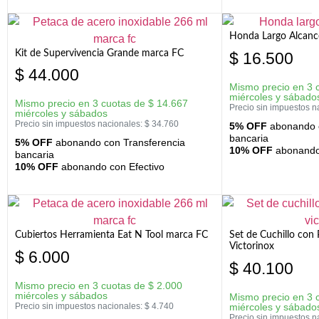
Honda Largo Alcanc
Kit de Supervivencia Grande marca FC
$
16.500
$
44.000
Mismo precio en 3 
miércoles y sábado
Mismo precio en 3 cuotas de
$
14.667
Precio sin impuestos n
miércoles y sábados
Precio sin impuestos nacionales:
$
34.760
5% OFF
abonando c
bancaria
5% OFF
abonando con Transferencia
10% OFF
abonando 
bancaria
10% OFF
abonando con Efectivo
Cubiertos Herramienta Eat N Tool marca FC
Set de Cuchillo con 
Victorinox
$
6.000
$
40.100
Mismo precio en 3 cuotas de
$
2.000
miércoles y sábados
Mismo precio en 3 
Precio sin impuestos nacionales:
$
4.740
miércoles y sábado
Precio sin impuestos n