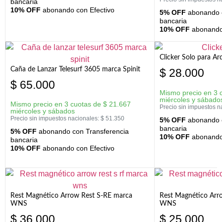
bancaria
10% OFF
abonando con Efectivo
5% OFF
abonando c
bancaria
10% OFF
abonando 
Clicker Solo para A
Caña de Lanzar Telesurf 3605 marca Spinit
$
28.000
$
65.000
Mismo precio en 3 
miércoles y sábado
Mismo precio en 3 cuotas de
$
21.667
Precio sin impuestos n
miércoles y sábados
Precio sin impuestos nacionales:
$
51.350
5% OFF
abonando c
bancaria
5% OFF
abonando con Transferencia
10% OFF
abonando 
bancaria
10% OFF
abonando con Efectivo
Rest Magnético Arrow Rest S-RE marca
Rest Magnético Arr
WNS
WNS
$
36.000
$
25.000