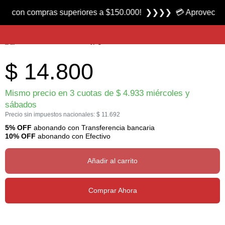
Producto nuevo
n compras superiores a $150.000! ❯❯❯❯ 💳 Aprovecha las 3 c
Afilador de Lujo 50327 marca Smith´s
$
14.800
Mismo precio en 3 cuotas de
$
4.933
miércoles y
sábados
Precio sin impuestos nacionales:
$
11.692
5% OFF
abonando con Transferencia bancaria
10% OFF
abonando con Efectivo
Añadir al carrito
Comprar Ahora