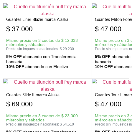
Guantes Liner Blazer marca Alaska
Guantes Mitón Fores
$
37.000
$
47.000
Mismo precio en 3 cuotas de
$
12.333
Mismo precio en 3 
miércoles y sábados
miércoles y sábado
Precio sin impuestos nacionales:
$
29.230
Precio sin impuestos n
5% OFF
abonando con Transferencia
5% OFF
abonando c
bancaria
bancaria
10% OFF
abonando con Efectivo
10% OFF
abonando 
Guantes Slide II marca Alaska
Guantes Tour II mar
$
69.000
$
47.000
Mismo precio en 3 cuotas de
$
23.000
Mismo precio en 3 
miércoles y sábados
miércoles y sábado
Precio sin impuestos nacionales:
$
54.510
Precio sin impuestos n
5% OFF
abonando con Transferencia
5% OFF
abonando c