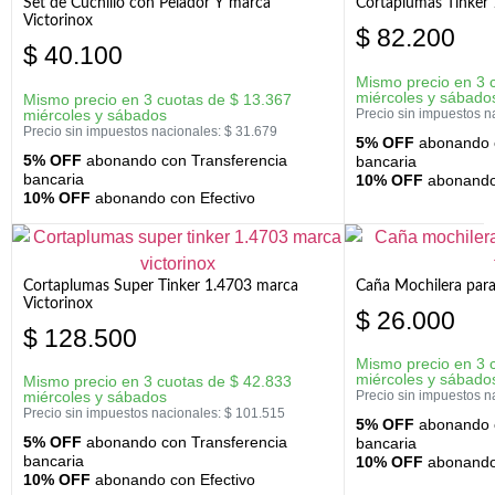
Set de Cuchillo con Pelador Y marca
Cortaplumas Tinker 
Victorinox
$
82.200
$
40.100
Mismo precio en 3 
miércoles y sábado
Mismo precio en 3 cuotas de
$
13.367
miércoles y sábados
Precio sin impuestos n
Precio sin impuestos nacionales:
$
31.679
5% OFF
abonando c
5% OFF
abonando con Transferencia
bancaria
bancaria
10% OFF
abonando 
10% OFF
abonando con Efectivo
Cortaplumas Super Tinker 1.4703 marca
Caña Mochilera para
Victorinox
$
26.000
$
128.500
Mismo precio en 3 
miércoles y sábado
Mismo precio en 3 cuotas de
$
42.833
miércoles y sábados
Precio sin impuestos n
Precio sin impuestos nacionales:
$
101.515
5% OFF
abonando c
5% OFF
abonando con Transferencia
bancaria
bancaria
10% OFF
abonando 
10% OFF
abonando con Efectivo