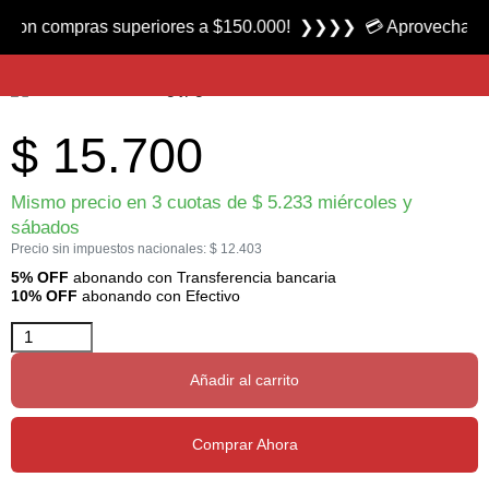
Nuevo | 3 vendidos
compras superiores a $150.000! ❯❯❯❯ 💳 Aprovecha las 3 cuo
Pegamento Cool Flex para Arquería marca Bohning
$
15.700
Mismo precio en 3 cuotas de
$
5.233
miércoles y
sábados
Precio sin impuestos nacionales:
$
12.403
5% OFF
abonando con Transferencia bancaria
10% OFF
abonando con Efectivo
Añadir al carrito
Comprar Ahora