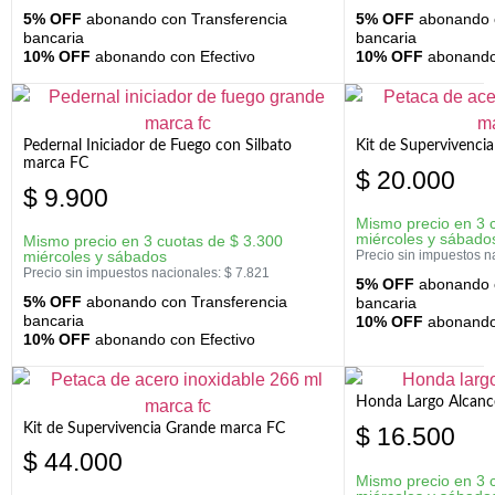
5% OFF
abonando con Transferencia
5% OFF
abonando c
bancaria
bancaria
10% OFF
abonando con Efectivo
10% OFF
abonando 
Pedernal Iniciador de Fuego con Silbato
Kit de Supervivenc
marca FC
$
20.000
$
9.900
Mismo precio en 3 
miércoles y sábado
Mismo precio en 3 cuotas de
$
3.300
miércoles y sábados
Precio sin impuestos n
Precio sin impuestos nacionales:
$
7.821
5% OFF
abonando c
5% OFF
abonando con Transferencia
bancaria
bancaria
10% OFF
abonando 
10% OFF
abonando con Efectivo
Honda Largo Alcanc
Kit de Supervivencia Grande marca FC
$
16.500
$
44.000
Mismo precio en 3 