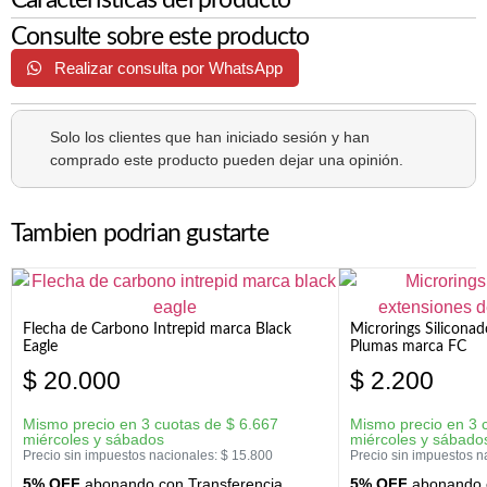
Consulte sobre este producto
Realizar consulta por WhatsApp
Solo los clientes que han iniciado sesión y han
comprado este producto pueden dejar una opinión.
Tambien podrian gustarte
Flecha de Carbono Intrepid marca Black
Microrings Silicona
Eagle
Plumas marca FC
$
20.000
$
2.200
Mismo precio en 3 cuotas de
$
6.667
Mismo precio en 3 
miércoles y sábados
miércoles y sábado
Precio sin impuestos nacionales:
$
15.800
Precio sin impuestos n
5% OFF
abonando con Transferencia
5% OFF
abonando c