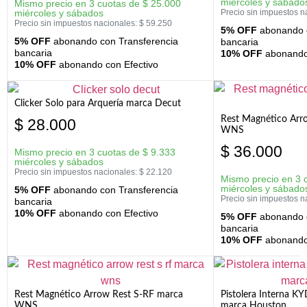
miércoles y sábado
Mismo precio en 3 cuotas de
$
25.000
miércoles y sábados
Precio sin impuestos n
Precio sin impuestos nacionales:
$
59.250
5% OFF
abonando c
5% OFF
abonando con Transferencia
bancaria
bancaria
10% OFF
abonando 
10% OFF
abonando con Efectivo
Clicker Solo para Arquería marca Decut
Rest Magnético Arr
$
28.000
WNS
$
36.000
Mismo precio en 3 cuotas de
$
9.333
miércoles y sábados
Precio sin impuestos nacionales:
$
22.120
Mismo precio en 3 
miércoles y sábado
5% OFF
abonando con Transferencia
Precio sin impuestos n
bancaria
10% OFF
abonando con Efectivo
5% OFF
abonando c
bancaria
10% OFF
abonando 
Rest Magnético Arrow Rest S-RF marca
Pistolera Interna K
WNS
marca Houston