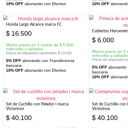
10% OFF
abonando con Efectivo
10% OFF
abonando 
Honda Largo Alcance marca FC
Cubiertos Herramien
$
16.500
$
6.000
Mismo precio en 3 cuotas de
$
5.500
miércoles y sábados
Mismo precio en 3 
Precio sin impuestos nacionales:
$
13.035
miércoles y sábado
Precio sin impuestos n
5% OFF
abonando con Transferencia
bancaria
5% OFF
abonando c
10% OFF
abonando con Efectivo
bancaria
10% OFF
abonando 
Set de Cuchillo con Pelador I marca
Set de Cuchillo con
Victorinox
Victorinox
$
40.100
$
40.100