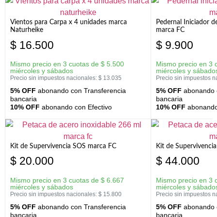
Vientos para Carpa x 4 unidades marca
Pedernal Iniciador d
Naturheike
marca FC
$
16.500
$
9.900
Mismo precio en 3 cuotas de
$
5.500
Mismo precio en 3 
miércoles y sábados
miércoles y sábado
Precio sin impuestos nacionales:
$
13.035
Precio sin impuestos n
5% OFF
abonando con Transferencia
5% OFF
abonando c
bancaria
bancaria
10% OFF
abonando con Efectivo
10% OFF
abonando 
Kit de Supervivencia SOS marca FC
Kit de Supervivenci
$
20.000
$
44.000
Mismo precio en 3 cuotas de
$
6.667
Mismo precio en 3 
miércoles y sábados
miércoles y sábado
Precio sin impuestos nacionales:
$
15.800
Precio sin impuestos n
5% OFF
abonando con Transferencia
5% OFF
abonando c
bancaria
bancaria