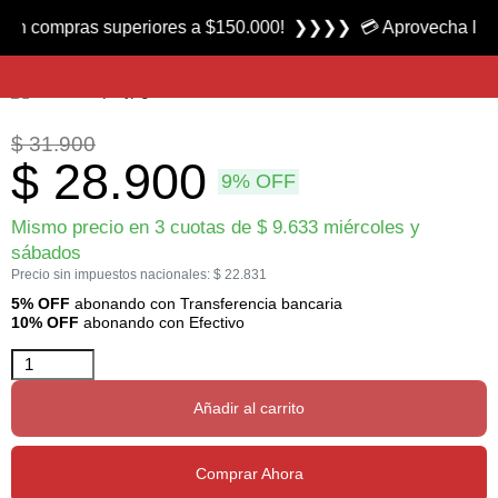
Producto nuevo
ompras superiores a $150.000! ❯❯❯❯ 💳 Aprovecha las 3 cuota
Insertos Para Flecha De Aluminio Calibre 2315 marca Easton
$
31.900
$
28.900
9% OFF
Mismo precio en 3 cuotas de
$
9.633
miércoles y
sábados
Precio sin impuestos nacionales:
$
22.831
5% OFF
abonando con Transferencia bancaria
10% OFF
abonando con Efectivo
Añadir al carrito
Comprar Ahora