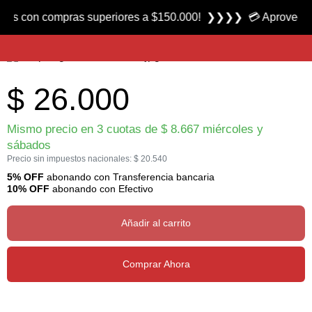
Producto nuevo
on compras superiores a $150.000! ❯❯❯❯ 💳 Aprovecha las 3 c
Peep Sight con Insertos marca Ferrari
$
26.000
Mismo precio en 3 cuotas de
$
8.667
miércoles y
sábados
Precio sin impuestos nacionales:
$
20.540
5% OFF
abonando con Transferencia bancaria
10% OFF
abonando con Efectivo
Añadir al carrito
Comprar Ahora