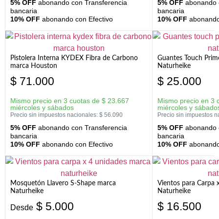
5% OFF
abonando con Transferencia
5% OFF
abonando c
bancaria
bancaria
10% OFF
abonando con Efectivo
10% OFF
abonando 
Pistolera Interna KYDEX Fibra de Carbono
Guantes Touch Prim
marca Houston
Naturheike
$
71.000
$
25.000
Mismo precio en 3 cuotas de
$
23.667
Mismo precio en 3 
miércoles y sábados
miércoles y sábado
Precio sin impuestos nacionales:
$
56.090
Precio sin impuestos n
5% OFF
abonando con Transferencia
5% OFF
abonando c
bancaria
bancaria
10% OFF
abonando con Efectivo
10% OFF
abonando 
Mosquetón Llavero S-Shape marca
Vientos para Carpa 
Naturheike
Naturheike
$
5.000
$
16.500
Desde