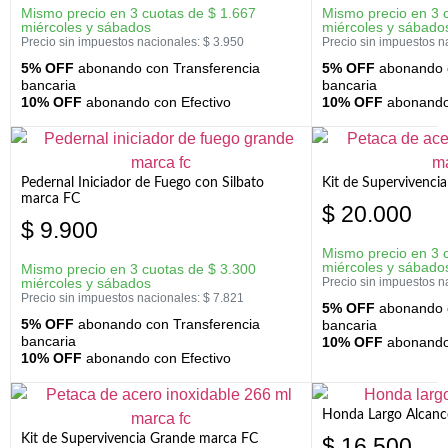
Mismo precio en 3 cuotas de
$
1.667
Mismo precio en 3 
miércoles y sábados
miércoles y sábado
Precio sin impuestos nacionales:
$
3.950
Precio sin impuestos n
5% OFF
abonando con Transferencia
5% OFF
abonando c
bancaria
bancaria
10% OFF
abonando con Efectivo
10% OFF
abonando 
Pedernal Iniciador de Fuego con Silbato
Kit de Supervivenc
marca FC
$
20.000
$
9.900
Mismo precio en 3 
miércoles y sábado
Mismo precio en 3 cuotas de
$
3.300
miércoles y sábados
Precio sin impuestos n
Precio sin impuestos nacionales:
$
7.821
5% OFF
abonando c
5% OFF
abonando con Transferencia
bancaria
bancaria
10% OFF
abonando 
10% OFF
abonando con Efectivo
Honda Largo Alcanc
Kit de Supervivencia Grande marca FC
$
16.500