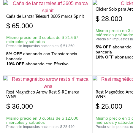
Clicker Solo para A
Caña de Lanzar Telesurf 3605 marca Spinit
$
28.000
$
65.000
Mismo precio en 3 
miércoles y sábado
Mismo precio en 3 cuotas de
$
21.667
Precio sin impuestos n
miércoles y sábados
Precio sin impuestos nacionales:
$
51.350
5% OFF
abonando c
bancaria
5% OFF
abonando con Transferencia
10% OFF
abonando 
bancaria
10% OFF
abonando con Efectivo
Rest Magnético Arrow Rest S-RE marca
Rest Magnético Arr
WNS
WNS
$
36.000
$
25.000
Mismo precio en 3 cuotas de
$
12.000
Mismo precio en 3 
miércoles y sábados
miércoles y sábado
Precio sin impuestos nacionales:
$
28.440
Precio sin impuestos n