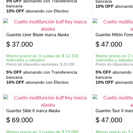
5% OFF
abonando con Transferencia
bancaria
bancaria
10% OFF
abonando 
10% OFF
abonando con Efectivo
Guantes Liner Blazer marca Alaska
Guantes Mitón Fores
$
37.000
$
47.000
Mismo precio en 3 cuotas de
$
12.333
Mismo precio en 3 
miércoles y sábados
miércoles y sábado
Precio sin impuestos nacionales:
$
29.230
Precio sin impuestos n
5% OFF
abonando con Transferencia
5% OFF
abonando c
bancaria
bancaria
10% OFF
abonando con Efectivo
10% OFF
abonando 
Guantes Slide II marca Alaska
Guantes Tour II mar
$
69.000
$
47.000
Mismo precio en 3 cuotas de
$
23.000
Mismo precio en 3 