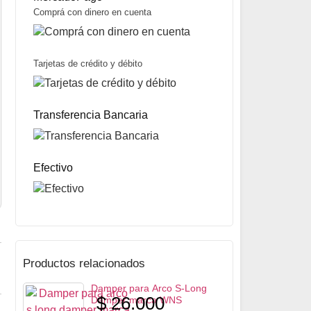
Comprá con dinero en cuenta
Tarjetas de crédito y débito
Conjunto de Estabilización para Arco V-Bar fijo marca Ferrari
$
215.000
Transferencia Bancaria
Mismo precio en 3 cuotas de
$
71.667
miércoles y sábados
Precio sin impuestos nacionales:
$
169.850
5% OFF
abonando con Transferencia bancaria
10% OFF
abonando con Efectivo
Efectivo
ENVÍO GRATIS A TODO EL PAÍS
Productos relacionados
Damper para Arco S-Long
$
26.000
Damper marca WNS