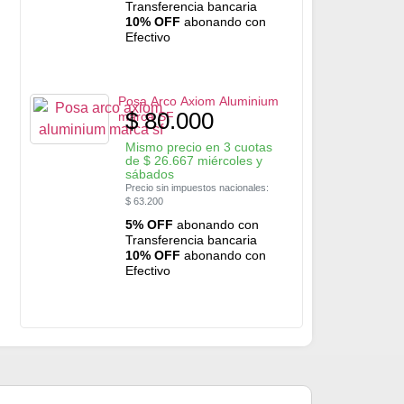
Transferencia bancaria
10% OFF
abonando con
Efectivo
Posa Arco Axiom Aluminium
$
80.000
marca SF
Mismo precio en 3 cuotas
de
$
26.667
miércoles y
sábados
Precio sin impuestos nacionales:
$
63.200
5% OFF
abonando con
Transferencia bancaria
10% OFF
abonando con
Efectivo