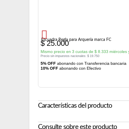
Escuadra Regla para Arquería marca FC
$
25.000
Mismo precio en 3 cuotas de
$
8.333
miércoles 
Precio sin impuestos nacionales:
$
19.750
5% OFF
abonando con Transferencia bancaria
10% OFF
abonando con Efectivo
Características del producto
Consulte sobre este producto