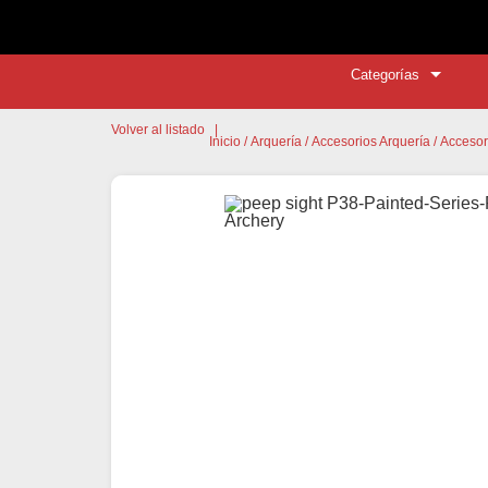
Categorías
Volver al listado
|
Inicio
/
Arquería
/
Accesorios Arquería
/
Accesor