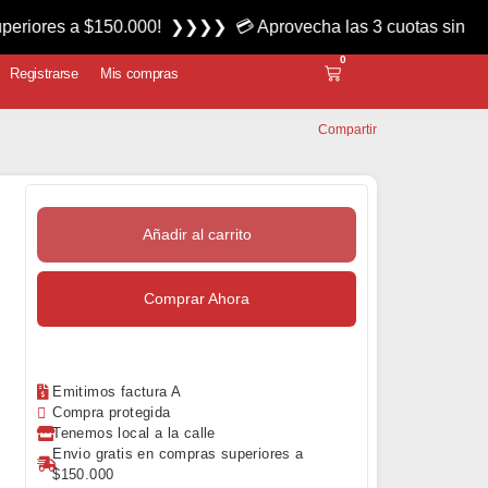
a $150.000! ❯❯❯❯ 💳 Aprovecha las 3 cuotas sin interés mié
0
Registrarse
Mis compras
Compartir
Añadir al carrito
Comprar Ahora
Emitimos factura A
Compra protegida
Tenemos local a la calle
Envio gratis en compras superiores a
$150.000