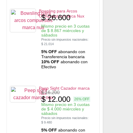
Bowsling para Arcos
$
26.600
Compuestos marca Nux
Mismo precio en 3 cuotas
de
$
8.867
miércoles y
sábados
Precio sin impuestos nacionales:
$
21.014
5% OFF
abonando con
Transferencia bancaria
10% OFF
abonando con
Efectivo
Peep Sight Cazador marca
$
16.200
Nux
$
12.000
26% OFF
Mismo precio en 3 cuotas
de
$
4.000
miércoles y
sábados
Precio sin impuestos nacionales:
$
9.480
5% OFF
abonando con