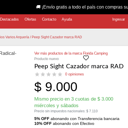
🚚 ¡Envío gratis a todo el país con compras superiores 
Destacados
Ofertas
Contacto
Ayuda
Ingresar
ios Varios Arquería
/ Peep Sight Cazador marca RAD
Ver más productos de la marca Florida Camping
Producto nuevo
Peep Sight Cazador marca RAD
0 opiniones
$
9.000
Mismo precio en 3 cuotas de
$
3.000
miércoles y sábados
Precio sin impuestos nacionales:
$
7.110
5% OFF
abonando con Transferencia bancaria
10% OFF
abonando con Efectivo