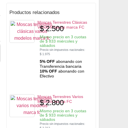
Productos relacionados
Moscas Terrestres Clásicas
$
2.500
Varios Modelos marca FC
Mismo precio en 3 cuotas
de
$
833
miércoles y
sábados
Precio sin impuestos nacionales:
$
1.975
5% OFF
abonando con
Transferencia bancaria
10% OFF
abonando con
Efectivo
Moscas Terrestres Varios
$
2.800
Modelos marca FC
Mismo precio en 3 cuotas
de
$
933
miércoles y
sábados
Precio sin impuestos nacionales: