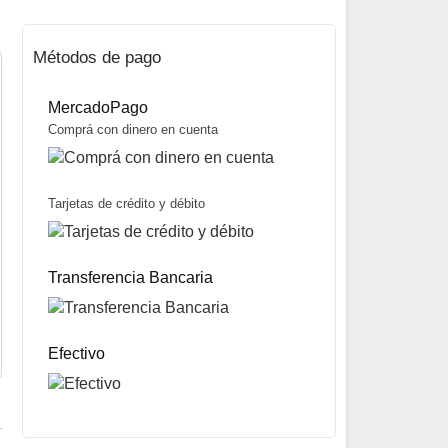
Métodos de pago
MercadoPago
Comprá con dinero en cuenta
Tarjetas de crédito y débito
Mosca Foam Tarantula marca FC
$
2.500
Transferencia Bancaria
Mismo precio en 3 cuotas de
$
833
miércoles y sábados
Precio sin impuestos nacionales:
$
1.975
5% OFF
abonando con Transferencia bancaria
10% OFF
abonando con Efectivo
Efectivo