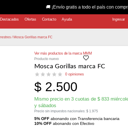
🚚 ¡Envío gratis a todo el país con compras superi
Destacados
Ofertas
Contacto
Ayuda
Ingresar
restres
/ Mosca Gorillas marca FC
Ver más productos de la marca MMM
Producto nuevo
Mosca Gorillas marca FC
0 opiniones
$
2.500
Mismo precio en 3 cuotas de
$
833
miércol
y sábados
Precio sin impuestos nacionales:
$
1.975
5% OFF
abonando con Transferencia bancaria
10% OFF
abonando con Efectivo