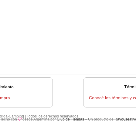
imiento
Térmi
ompra
Conocé los términos y c
lorida-Camping | Todos los derechos reservados.
Hecho con
desde Argentina por
Club de Tiendas
– Un producto de
RayoCreativ