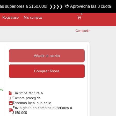
ores a $150.000! ❯❯❯❯ 💳 Aprovecha las 3 cuotas sin interés
0
Registrarse
Mis compras
Compartir
Añadir al carrito
Comprar Ahora
es
Emitimos factura A
Compra protegida
Tenemos local a la calle
Envio gratis en compras superiores a
$150.000