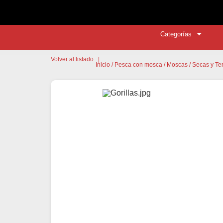
Categorías
Volver al listado
|
Inicio
/
Pesca con mosca
/
Moscas
/
Secas y Ter