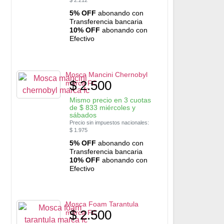
$
2.212
5% OFF
abonando con
Transferencia bancaria
10% OFF
abonando con
Efectivo
Mosca Mancini Chernobyl
$
2.500
marca FC
Mismo precio en 3 cuotas
de
$
833
miércoles y
sábados
Precio sin impuestos nacionales:
$
1.975
5% OFF
abonando con
Transferencia bancaria
10% OFF
abonando con
Efectivo
Mosca Foam Tarantula
$
2.500
marca FC