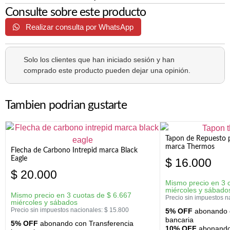
Consulte sobre este producto
Realizar consulta por WhatsApp
Solo los clientes que han iniciado sesión y han
comprado este producto pueden dejar una opinión.
Tambien podrian gustarte
Tapon de Repuesto p
marca Thermos
Flecha de Carbono Intrepid marca Black
Eagle
$
16.000
$
20.000
Mismo precio en 3 
miércoles y sábado
Mismo precio en 3 cuotas de
$
6.667
Precio sin impuestos n
miércoles y sábados
Precio sin impuestos nacionales:
$
15.800
5% OFF
abonando c
bancaria
5% OFF
abonando con Transferencia
10% OFF
abonando 