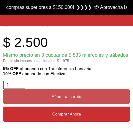
Producto nuevo
mpras superiores a $150.000! ❯❯❯❯ 💳 Aprovecha las 3 cuota
Mosca Foam Tarantula marca FC
$
2.500
Mismo precio en 3 cuotas de
$
833
miércoles y sábados
Precio sin impuestos nacionales:
$
1.975
5% OFF
abonando con Transferencia bancaria
10% OFF
abonando con Efectivo
Añadir al carrito
Comprar Ahora