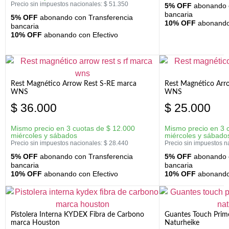
Precio sin impuestos nacionales:
$
51.350
5% OFF
abonando c
bancaria
5% OFF
abonando con Transferencia
10% OFF
abonando 
bancaria
10% OFF
abonando con Efectivo
Rest Magnético Arrow Rest S-RE marca
Rest Magnético Arr
WNS
WNS
$
36.000
$
25.000
Mismo precio en 3 cuotas de
$
12.000
Mismo precio en 3 
miércoles y sábados
miércoles y sábado
Precio sin impuestos nacionales:
$
28.440
Precio sin impuestos n
5% OFF
abonando con Transferencia
5% OFF
abonando c
bancaria
bancaria
10% OFF
abonando con Efectivo
10% OFF
abonando 
Pistolera Interna KYDEX Fibra de Carbono
Guantes Touch Prim
marca Houston
Naturheike