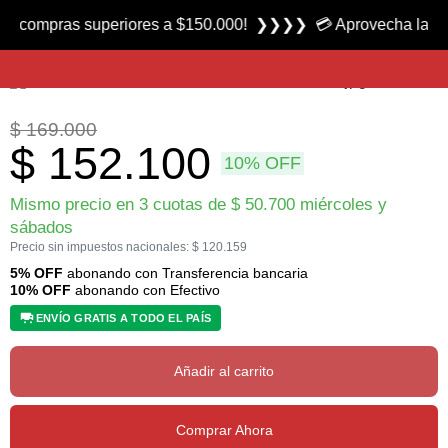
Producto nuevo
mpras superiores a $150.000! ❯❯❯❯ 💳 Aprovecha las 3 cuotas
Morsa Superior 1A Kit marca Griffin
$
169.000
$
152.100
10% OFF
Mismo precio en 3 cuotas de
$
50.700
miércoles y
sábados
Precio sin impuestos nacionales:
$
120.159
5% OFF
abonando con Transferencia bancaria
10% OFF
abonando con Efectivo
ENVÍO GRATIS A TODO EL PAÍS
Añadir al carrito
Comprar Ahora