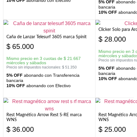
10% OFF
abonando con Efectivo
5% OFF
abonando c
bancaria
10% OFF
abonando 
Clicker Solo para A
Caña de Lanzar Telesurf 3605 marca Spinit
$
28.000
$
65.000
Mismo precio en 3 
miércoles y sábado
Mismo precio en 3 cuotas de
$
21.667
Precio sin impuestos n
miércoles y sábados
Precio sin impuestos nacionales:
$
51.350
5% OFF
abonando c
bancaria
5% OFF
abonando con Transferencia
10% OFF
abonando 
bancaria
10% OFF
abonando con Efectivo
Rest Magnético Arrow Rest S-RE marca
Rest Magnético Arr
WNS
WNS
$
36.000
$
25.000