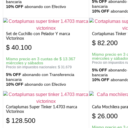
5% OFF
abonando c
bancaria
bancaria
10% OFF
abonando con Efectivo
10% OFF
abonando 
Set de Cuchillo con Pelador Y marca
Cortaplumas Tinker 
Victorinox
$
82.200
$
40.100
Mismo precio en 3 
miércoles y sábado
Mismo precio en 3 cuotas de
$
13.367
miércoles y sábados
Precio sin impuestos n
Precio sin impuestos nacionales:
$
31.679
5% OFF
abonando c
5% OFF
abonando con Transferencia
bancaria
bancaria
10% OFF
abonando 
10% OFF
abonando con Efectivo
Cortaplumas Super Tinker 1.4703 marca
Caña Mochilera para
Victorinox
$
26.000
$
128.500
Mismo precio en 3 