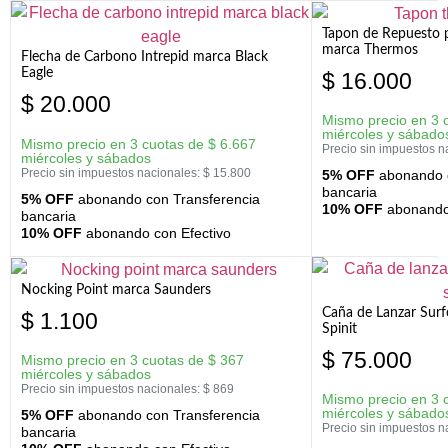
Tapon de Repuesto p
marca Thermos
Flecha de Carbono Intrepid marca Black
Eagle
$
16.000
$
20.000
Mismo precio en 3 
miércoles y sábado
Mismo precio en 3 cuotas de
$
6.667
Precio sin impuestos n
miércoles y sábados
Precio sin impuestos nacionales:
$
15.800
5% OFF
abonando c
bancaria
5% OFF
abonando con Transferencia
10% OFF
abonando 
bancaria
10% OFF
abonando con Efectivo
Nocking Point marca Saunders
Caña de Lanzar Sur
$
1.100
Spinit
$
75.000
Mismo precio en 3 cuotas de
$
367
miércoles y sábados
Precio sin impuestos nacionales:
$
869
Mismo precio en 3 
miércoles y sábado
5% OFF
abonando con Transferencia
Precio sin impuestos n
bancaria