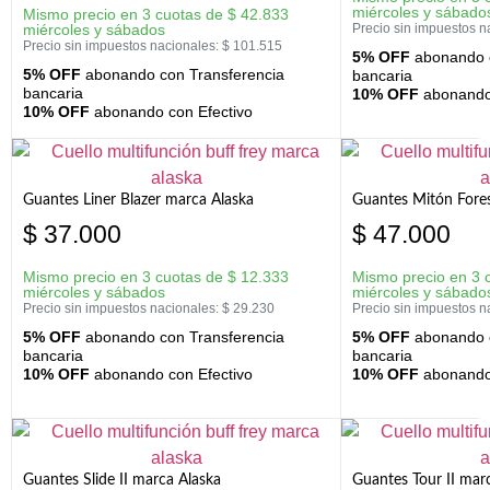
miércoles y sábado
Mismo precio en 3 cuotas de
$
42.833
miércoles y sábados
Precio sin impuestos n
Precio sin impuestos nacionales:
$
101.515
5% OFF
abonando c
5% OFF
abonando con Transferencia
bancaria
bancaria
10% OFF
abonando 
10% OFF
abonando con Efectivo
Guantes Liner Blazer marca Alaska
Guantes Mitón Fores
$
37.000
$
47.000
Mismo precio en 3 cuotas de
$
12.333
Mismo precio en 3 
miércoles y sábados
miércoles y sábado
Precio sin impuestos nacionales:
$
29.230
Precio sin impuestos n
5% OFF
abonando con Transferencia
5% OFF
abonando c
bancaria
bancaria
10% OFF
abonando con Efectivo
10% OFF
abonando 
Guantes Slide II marca Alaska
Guantes Tour II mar