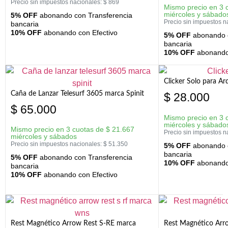
Precio sin impuestos nacionales:
$
869
Mismo precio en 3 
miércoles y sábado
5% OFF
abonando con Transferencia
Precio sin impuestos n
bancaria
10% OFF
abonando con Efectivo
5% OFF
abonando c
bancaria
10% OFF
abonando 
Clicker Solo para A
Caña de Lanzar Telesurf 3605 marca Spinit
$
28.000
$
65.000
Mismo precio en 3 
miércoles y sábado
Mismo precio en 3 cuotas de
$
21.667
Precio sin impuestos n
miércoles y sábados
Precio sin impuestos nacionales:
$
51.350
5% OFF
abonando c
bancaria
5% OFF
abonando con Transferencia
10% OFF
abonando 
bancaria
10% OFF
abonando con Efectivo
Rest Magnético Arrow Rest S-RE marca
Rest Magnético Arr