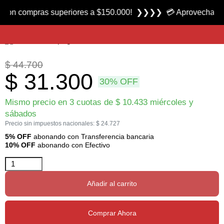
Producto nuevo
n compras superiores a $150.000! ❯❯❯❯ 💳 Aprovecha las 3 c
Balines Baracuda calibre 4.5 mm marca H&N Sport
$
44.700
$
31.300
30% OFF
Mismo precio en 3 cuotas de
$
10.433
miércoles y
sábados
Precio sin impuestos nacionales:
$
24.727
5% OFF
abonando con Transferencia bancaria
10% OFF
abonando con Efectivo
Añadir al carrito
Comprar Ahora