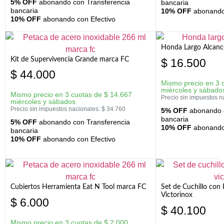
5% OFF
abonando con Transferencia
bancaria
bancaria
10% OFF
abonando 
10% OFF
abonando con Efectivo
Honda Largo Alcanc
Kit de Supervivencia Grande marca FC
$
16.500
$
44.000
Mismo precio en 3 
miércoles y sábado
Mismo precio en 3 cuotas de
$
14.667
Precio sin impuestos n
miércoles y sábados
Precio sin impuestos nacionales:
$
34.760
5% OFF
abonando c
bancaria
5% OFF
abonando con Transferencia
10% OFF
abonando 
bancaria
10% OFF
abonando con Efectivo
Cubiertos Herramienta Eat N Tool marca FC
Set de Cuchillo con 
Victorinox
$
6.000
$
40.100
Mismo precio en 3 cuotas de
$
2.000