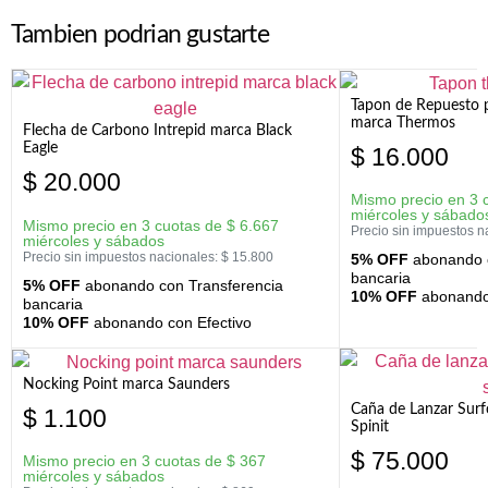
Tambien podrian gustarte
Tapon de Repuesto p
marca Thermos
Flecha de Carbono Intrepid marca Black
Eagle
$
16.000
$
20.000
Mismo precio en 3 
miércoles y sábado
Mismo precio en 3 cuotas de
$
6.667
Precio sin impuestos n
miércoles y sábados
Precio sin impuestos nacionales:
$
15.800
5% OFF
abonando c
bancaria
5% OFF
abonando con Transferencia
10% OFF
abonando 
bancaria
10% OFF
abonando con Efectivo
Nocking Point marca Saunders
Caña de Lanzar Sur
$
1.100
Spinit
$
75.000
Mismo precio en 3 cuotas de
$
367
miércoles y sábados