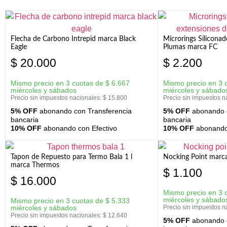
Flecha de Carbono Intrepid marca Black
Microrings Silicona
Eagle
Plumas marca FC
$
20.000
$
2.200
Mismo precio en 3 cuotas de
$
6.667
Mismo precio en 3 
miércoles y sábados
miércoles y sábado
Precio sin impuestos nacionales:
$
15.800
Precio sin impuestos n
5% OFF
abonando con Transferencia
5% OFF
abonando c
bancaria
bancaria
10% OFF
abonando con Efectivo
10% OFF
abonando 
Tapon de Repuesto para Termo Bala 1 l
Nocking Point marc
marca Thermos
$
1.100
$
16.000
Mismo precio en 3 
miércoles y sábado
Mismo precio en 3 cuotas de
$
5.333
miércoles y sábados
Precio sin impuestos n
Precio sin impuestos nacionales:
$
12.640
5% OFF
abonando c