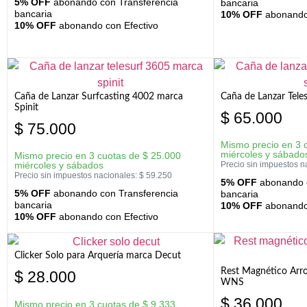
5% OFF
abonando con Transferencia
bancaria
bancaria
10% OFF
abonando 
10% OFF
abonando con Efectivo
Caña de Lanzar Surfcasting 4002 marca
Caña de Lanzar Tele
Spinit
$
65.000
$
75.000
Mismo precio en 3 
miércoles y sábado
Mismo precio en 3 cuotas de
$
25.000
miércoles y sábados
Precio sin impuestos n
Precio sin impuestos nacionales:
$
59.250
5% OFF
abonando c
5% OFF
abonando con Transferencia
bancaria
bancaria
10% OFF
abonando 
10% OFF
abonando con Efectivo
Clicker Solo para Arquería marca Decut
Rest Magnético Arr
$
28.000
WNS
$
36.000
Mismo precio en 3 cuotas de
$
9.333