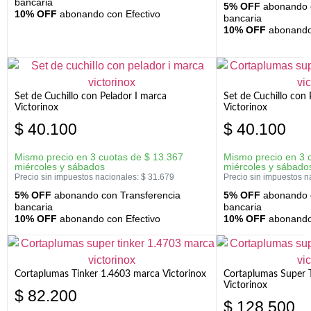
bancaria
5% OFF
abonando c
10% OFF
abonando con Efectivo
bancaria
10% OFF
abonando 
Set de Cuchillo con Pelador I marca
Set de Cuchillo con
Victorinox
Victorinox
$
40.100
$
40.100
Mismo precio en 3 cuotas de
$
13.367
Mismo precio en 3 
miércoles y sábados
miércoles y sábado
Precio sin impuestos nacionales:
$
31.679
Precio sin impuestos n
5% OFF
abonando con Transferencia
5% OFF
abonando c
bancaria
bancaria
10% OFF
abonando con Efectivo
10% OFF
abonando 
Cortaplumas Tinker 1.4603 marca Victorinox
Cortaplumas Super 
Victorinox
$
82.200
$
128.500