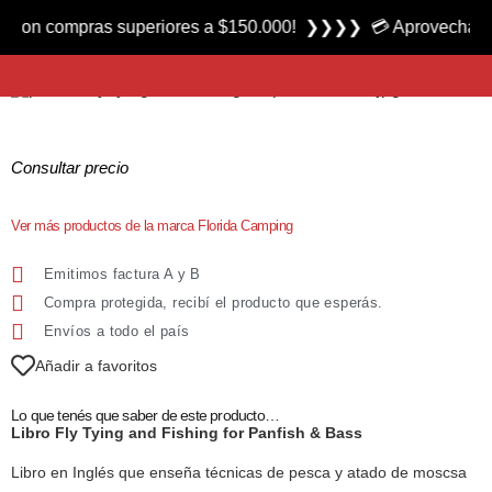
Producto nuevo
 compras superiores a $150.000! ❯❯❯❯ 💳 Aprovecha las 3 cuo
Libro Fly Tying and Fishing for Panfish & Bass
Consultar precio
Ver más productos de la marca Florida Camping
Emitimos factura A y B
Compra protegida, recibí el producto que esperás.
Envíos a todo el país
Añadir a favoritos
Lo que tenés que saber de este producto…
Libro Fly Tying and Fishing for Panfish & Bass
Libro en Inglés que enseña técnicas de pesca y atado de moscsa