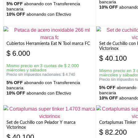
bancaria
5% OFF
abonando con Transferencia
10% OFF
abonando 
bancaria
10% OFF
abonando con Efectivo
Cubiertos Herramienta Eat N Tool marca FC
Set de Cuchillo con 
Victorinox
$
6.000
$
40.100
Mismo precio en 3 cuotas de
$
2.000
miércoles y sábados
Mismo precio en 3 
Precio sin impuestos nacionales:
$
4.740
miércoles y sábado
Precio sin impuestos n
5% OFF
abonando con Transferencia
5% OFF
abonando c
bancaria
bancaria
10% OFF
abonando con Efectivo
10% OFF
abonando 
Set de Cuchillo con Pelador Y marca
Cortaplumas Tinker 
Victorinox
$
82.200
$
40.100