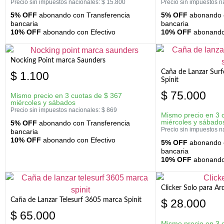
Precio sin impuestos nacionales:
$
15.800
Precio sin impuestos n
5% OFF
abonando con Transferencia
5% OFF
abonando c
bancaria
bancaria
10% OFF
abonando con Efectivo
10% OFF
abonando 
Nocking Point marca Saunders
Caña de Lanzar Sur
$
1.100
Spinit
$
75.000
Mismo precio en 3 cuotas de
$
367
miércoles y sábados
Precio sin impuestos nacionales:
$
869
Mismo precio en 3 
miércoles y sábado
5% OFF
abonando con Transferencia
Precio sin impuestos n
bancaria
10% OFF
abonando con Efectivo
5% OFF
abonando c
bancaria
10% OFF
abonando 
Clicker Solo para A
Caña de Lanzar Telesurf 3605 marca Spinit
$
28.000
$
65.000
Mismo precio en 3 