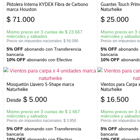
Pistolera Interna KYDEX Fibra de Carbono
Guantes Touch Prim
marca Houston
Naturheike
$
71.000
$
25.000
Mismo precio en 3 cuotas de
$
23.667
Mismo precio en 3 
miércoles y sábados
miércoles y sábado
Precio sin impuestos nacionales:
$
56.090
Precio sin impuestos n
5% OFF
abonando con Transferencia
5% OFF
abonando c
bancaria
bancaria
10% OFF
abonando con Efectivo
10% OFF
abonando 
Mosquetón Llavero S-Shape marca
Vientos para Carpa 
Naturheike
Naturheike
$
5.000
$
16.500
Desde
Mismo precio en 3 cuotas de
$
1.667
Mismo precio en 3 
miércoles y sábados
miércoles y sábado
Precio sin impuestos nacionales:
$
3.950
Precio sin impuestos n
5% OFF
abonando con Transferencia
5% OFF
abonando c
bancaria
bancaria
10% OFF
abonando con Efectivo
10% OFF
abonando 