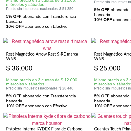
Mismo precio en 3 cuotas de
$
21.667
Precio sin impuestos n
miércoles y sábados
Precio sin impuestos nacionales:
$
51.350
5% OFF
abonando c
bancaria
5% OFF
abonando con Transferencia
10% OFF
abonando 
bancaria
10% OFF
abonando con Efectivo
Rest Magnético Arrow Rest S-RE marca
Rest Magnético Arr
WNS
WNS
$
36.000
$
25.000
Mismo precio en 3 cuotas de
$
12.000
Mismo precio en 3 
miércoles y sábados
miércoles y sábado
Precio sin impuestos nacionales:
$
28.440
Precio sin impuestos n
5% OFF
abonando con Transferencia
5% OFF
abonando c
bancaria
bancaria
10% OFF
abonando con Efectivo
10% OFF
abonando 
Pistolera Interna KYDEX Fibra de Carbono
Guantes Touch Prim