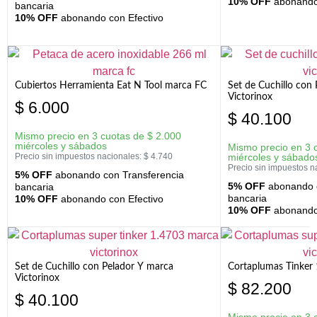
10% OFF
abonando 
bancaria
10% OFF
abonando con Efectivo
Cubiertos Herramienta Eat N Tool marca FC
Set de Cuchillo con 
Victorinox
$
6.000
$
40.100
Mismo precio en 3 cuotas de
$
2.000
miércoles y sábados
Mismo precio en 3 
Precio sin impuestos nacionales:
$
4.740
miércoles y sábado
Precio sin impuestos n
5% OFF
abonando con Transferencia
5% OFF
abonando c
bancaria
bancaria
10% OFF
abonando con Efectivo
10% OFF
abonando 
Set de Cuchillo con Pelador Y marca
Cortaplumas Tinker 
Victorinox
$
82.200
$
40.100
Mismo precio en 3 