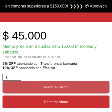
Producto nuevo
 compras superiores a $150.000! ❯❯❯❯ 💳 Aprovecha las 3 cuo
Inflador Electrico USB HS-206A marca Lexus
$
45.000
Mismo precio en 3 cuotas de
$
15.000
miércoles y
sábados
Precio sin impuestos nacionales:
$
35.550
5% OFF
abonando con Transferencia bancaria
10% OFF
abonando con Efectivo
Añadir al carrito
Comprar Ahora