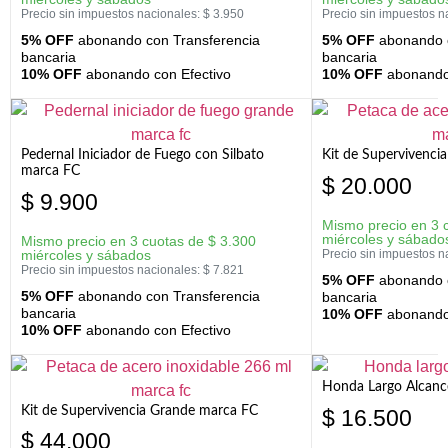
Precio sin impuestos nacionales:
$
3.950
Precio sin impuestos n
5% OFF
abonando con Transferencia
5% OFF
abonando c
bancaria
bancaria
10% OFF
abonando con Efectivo
10% OFF
abonando 
Pedernal Iniciador de Fuego con Silbato
Kit de Supervivenc
marca FC
$
20.000
$
9.900
Mismo precio en 3 
miércoles y sábado
Mismo precio en 3 cuotas de
$
3.300
miércoles y sábados
Precio sin impuestos n
Precio sin impuestos nacionales:
$
7.821
5% OFF
abonando c
5% OFF
abonando con Transferencia
bancaria
bancaria
10% OFF
abonando 
10% OFF
abonando con Efectivo
Honda Largo Alcanc
Kit de Supervivencia Grande marca FC
$
16.500
$
44.000