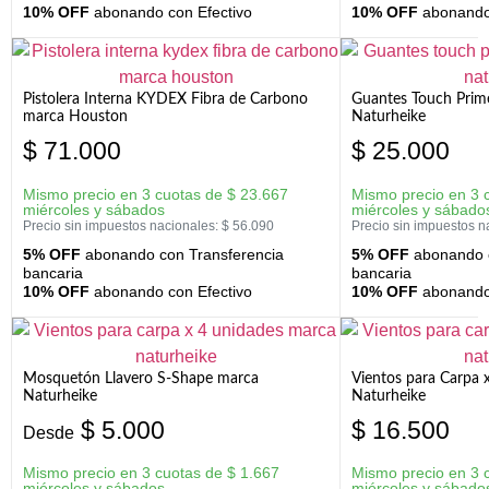
10% OFF
abonando con Efectivo
10% OFF
abonando 
Pistolera Interna KYDEX Fibra de Carbono
Guantes Touch Prim
marca Houston
Naturheike
$
71.000
$
25.000
Mismo precio en 3 cuotas de
$
23.667
Mismo precio en 3 
miércoles y sábados
miércoles y sábado
Precio sin impuestos nacionales:
$
56.090
Precio sin impuestos n
5% OFF
abonando con Transferencia
5% OFF
abonando c
bancaria
bancaria
10% OFF
abonando con Efectivo
10% OFF
abonando 
Mosquetón Llavero S-Shape marca
Vientos para Carpa 
Naturheike
Naturheike
$
5.000
$
16.500
Desde
Mismo precio en 3 cuotas de
$
1.667
Mismo precio en 3 
miércoles y sábados
miércoles y sábado