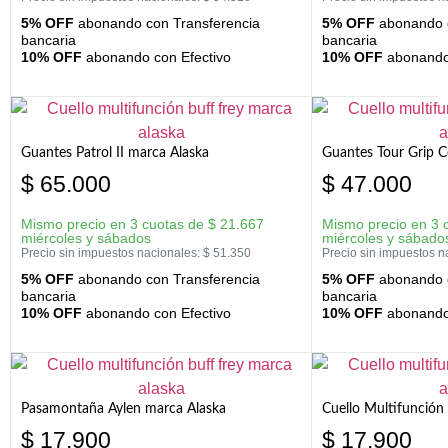
5% OFF
abonando con Transferencia
5% OFF
abonando c
bancaria
bancaria
10% OFF
abonando con Efectivo
10% OFF
abonando 
Guantes Patrol II marca Alaska
Guantes Tour Grip C
$
65.000
$
47.000
Mismo precio en 3 cuotas de
$
21.667
Mismo precio en 3 
miércoles y sábados
miércoles y sábado
Precio sin impuestos nacionales:
$
51.350
Precio sin impuestos n
5% OFF
abonando con Transferencia
5% OFF
abonando c
bancaria
bancaria
10% OFF
abonando con Efectivo
10% OFF
abonando 
Pasamontaña Aylen marca Alaska
Cuello Multifunción
$
17.900
$
17.900