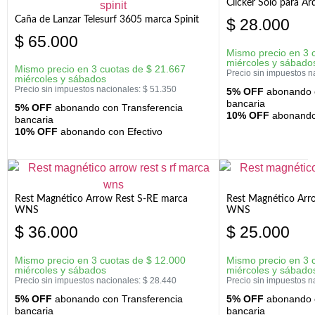
Clicker Solo para A
Caña de Lanzar Telesurf 3605 marca Spinit
$
28.000
$
65.000
Mismo precio en 3 
miércoles y sábado
Mismo precio en 3 cuotas de
$
21.667
Precio sin impuestos n
miércoles y sábados
Precio sin impuestos nacionales:
$
51.350
5% OFF
abonando c
bancaria
5% OFF
abonando con Transferencia
10% OFF
abonando 
bancaria
10% OFF
abonando con Efectivo
Rest Magnético Arrow Rest S-RE marca
Rest Magnético Arr
WNS
WNS
$
36.000
$
25.000
Mismo precio en 3 cuotas de
$
12.000
Mismo precio en 3 
miércoles y sábados
miércoles y sábado
Precio sin impuestos nacionales:
$
28.440
Precio sin impuestos n
5% OFF
abonando con Transferencia
5% OFF
abonando c
bancaria
bancaria